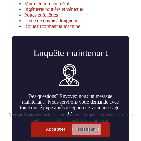
Mur et toiture en métal
Ingénierie routière et véhicule
Portes et fenêtres
Ligne de coupe à longueur
Rouleau formant la machine
Enquête maintenant
Des questions? Envoyez-nous un message
maintenant ! Nous servirons votre demande avec
toute une équipe après réception de votre message.
🙂
Nous utilisons des cookies pour nous assurer que nous vous offrons la
meilleure expérience possible sur notre site.
Accepter
Refuser
ENQUÊTE MAINTENANT