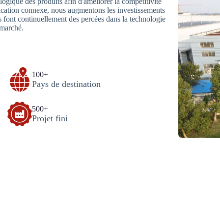
logique des produits afin d'améliorer la compétitivité
fication connexe, nous augmentons les investissements
és font continuellement des percées dans la technologie
 marché.
100+
Pays de destination
500+
Projet fini