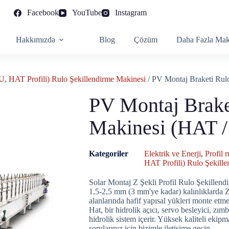
Facebook
YouTube
Instagram
Hakkımızda
Blog
Çözüm
Daha Fazla Mak
U, HAT Profili) Rulo Şekillendirme Makinesi
/ PV Montaj Braketi Rul
PV Montaj Brake
Makinesi (HAT /
Kategoriler
Elektrik ve Enerji
,
Profil 
HAT Profili) Rulo Şekill
Solar Montaj Z Şekli Profil Rulo Şekillen
1,5-2,5 mm (3 mm'ye kadar) kalınlıklarda Z şe
alanlarında hafif yapısal yükleri monte etm
Hat, bir hidrolik açıcı, servo besleyici, zımba
hidrolik sistem içerir. Yüksek kaliteli ekipm
sorularınız için bizimle iletişime geçin.