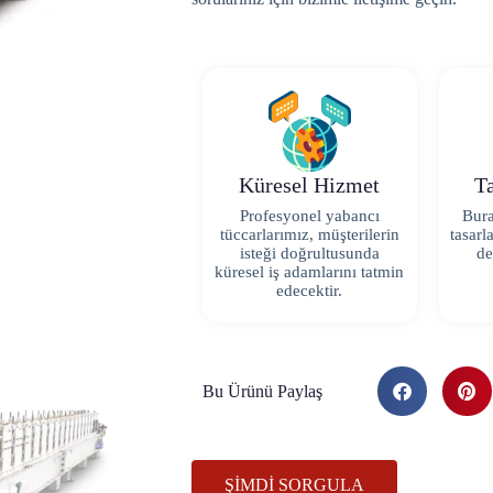
Küresel Hizmet
Ta
Profesyonel yabancı
Bura
tüccarlarımız, müşterilerin
tasarl
isteği doğrultusunda
de
küresel iş adamlarını tatmin
edecektir.
Bu Ürünü Paylaş
ŞIMDI SORGULA