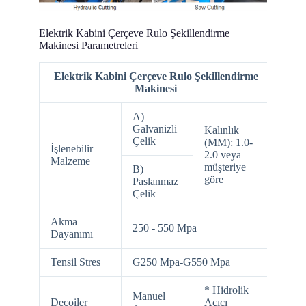
Elektrik Kabini Çerçeve Rulo Şekillendirme
Makinesi Parametreleri
Elektrik Kabini Çerçeve Rulo Şekillendirme
Makinesi
A)
Galvanizli
Kalınlık
Çelik
(MM): 1.0-
İşlenebilir
2.0 veya
Malzeme
müşteriye
B)
göre
Paslanmaz
Çelik
Akma
250 - 550 Mpa
Dayanımı
Tensil Stres
G250 Mpa-G550 Mpa
* Hidrolik
Manuel
Decoiler
Açıcı