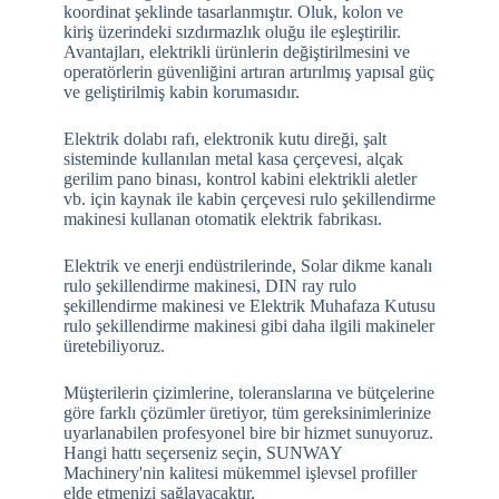
koordinat şeklinde tasarlanmıştır. Oluk, kolon ve
kiriş üzerindeki sızdırmazlık oluğu ile eşleştirilir.
Avantajları, elektrikli ürünlerin değiştirilmesini ve
operatörlerin güvenliğini artıran artırılmış yapısal güç
ve geliştirilmiş kabin korumasıdır.
Elektrik dolabı rafı, elektronik kutu direği, şalt
sisteminde kullanılan metal kasa çerçevesi, alçak
gerilim pano binası, kontrol kabini elektrikli aletler
vb. için kaynak ile kabin çerçevesi rulo şekillendirme
makinesi kullanan otomatik elektrik fabrikası.
Elektrik ve enerji endüstrilerinde, Solar dikme kanalı
rulo şekillendirme makinesi, DIN ray rulo
şekillendirme makinesi ve Elektrik Muhafaza Kutusu
rulo şekillendirme makinesi gibi daha ilgili makineler
üretebiliyoruz.
Müşterilerin çizimlerine, toleranslarına ve bütçelerine
göre farklı çözümler üretiyor, tüm gereksinimlerinize
uyarlanabilen profesyonel bire bir hizmet sunuyoruz.
Hangi hattı seçerseniz seçin, SUNWAY
Machinery'nin kalitesi mükemmel işlevsel profiller
elde etmenizi sağlayacaktır.