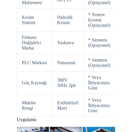
Malzemesi
(Opsiyonel)
* Testere
Kesim
Hidrolik
Kesimi
Sistemi
Kesme
(Opsiyonel)
Frekans
* Siemens
Değiştirici
Yaskawa
(Opsiyonel)
Marka
* Siemens
PLC Markası
Panasonic
(Opsiyonel)
* Veya
380V
Güç Kaynağı
İhtiyacınıza
50Hz 3ph
Göre
* Veya
Makine
Endüstriyel
İhtiyacınıza
Rengi
Mavi
Göre
Uygulama