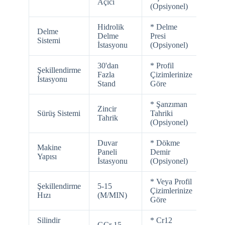
Açıcı
(Opsiyonel)
Hidrolik
* Delme
Delme
Delme
Presi
Sistemi
İstasyonu
(Opsiyonel)
30'dan
* Profil
Şekillendirme
Fazla
Çizimlerinize
İstasyonu
Stand
Göre
* Şanzıman
Zincir
Sürüş Sistemi
Tahriki
Tahrik
(Opsiyonel)
Duvar
* Dökme
Makine
Paneli
Demir
Yapısı
İstasyonu
(Opsiyonel)
* Veya Profil
Şekillendirme
5-15
Çizimlerinize
Hızı
(M/MIN)
Göre
Silindir
* Cr12
GCr 15