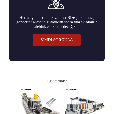
Herhangi bir sorunuz var mı? Bize şimdi mesaj
gönderin! Mesajınızı aldıktan sonra tüm ekibimizle
talebinize hizmet edeceğiz 🙂
ŞIMDI SORGULA
İlgili ürünler