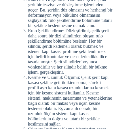
şerit bir tesviye ve düzleştirme işleminden
geçer. Bu, şeridin düz olmasını ve herhangi bir
deformasyon veya bükülme olmamasını
sağlayarak rulo şekillendirme bölümüne tutarlı
bir şekilde beslenmesine olanak tanır.
Rulo Şekillendirme: Düzleştirilmiş çelik şerit
daha sonra bir dizi silindirden oluşan rulo
şekillendirme bölümüne beslenir. Her bir
silindir, şeridi kademeli olarak bükmek ve
istenen kapı kasası profiline şekillendirmek
için belirli konturlar ve desenlerle dikkatlice
tasarlanmıştır. Şerit silindirler boyunca
yönlendirilir ve her silindir belirli bir bükme
işlemi gerçekleştirir.
Kesme ve Uzunluk Ölçümü: Çelik şerit kapı
kasası şekline getirildikten sonra, sürekli
profili ayrı kapı kasası uzunluklarına kesmek
için bir kesme sistemi kullanılır. Kesme
sistemi, makinenin tasarımına ve yeteneklerine
bağlı olarak bir makas veya uçan kesme
testeresi olabilir. Eş zamanlı olarak, bir
uzunluk ölçüm sistemi kapı kasası
bölümlerinin doğru ve tutarlı bir şekilde
kesilmesini sağlar.