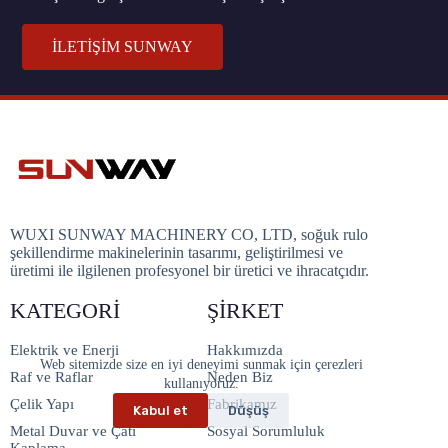
İLETİŞİM SUNWAY
WUXI SUNWAY MACHINERY CO, LTD, soğuk rulo
şekillendirme makinelerinin tasarımı, geliştirilmesi ve
üretimi ile ilgilenen profesyonel bir üretici ve ihracatçıdır.
KATEGORI
ŞIRKET
Elektrik ve Enerji
Hakkımızda
Web sitemizde size en iyi deneyimi sunmak için çerezleri
Raf ve Raflar
Neden Biz
kullanıyoruz.
Çelik Yapı
Fabrikamız
Kabul et
Düşüş
Metal Duvar ve Çatı
Sosyal Sorumluluk