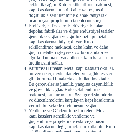
çekicilik sağlar. Rulo şekillendirme makinesi,
kapı kasalarının tutarlı kalite ve boyutsal
doğrulukla seri üretimine olanak tanıyarak
ticari inşaat projelerinin taleplerini karşılar.
Endüstriyel Tesisler: Endüstriyel binalar,
depolar, fabrikalar ve diğer endüstriyel tesisler
genellikle sağlam ve ağır hizmet tipi metal
kapı kasalarına ihtiyaç duyar. Rulo
şekillendirme makinesi, daha kalın ve daha
güçlü metalleri işleyerek zorlu ortamlara ve
ağır kullanıma dayanabilecek kapı kasalarının
üretilmesini sağlar.
Kurumsal Binalar: Metal kapı kasaları okullar,
üniversiteler, devlet daireleri ve sağlık tesisleri
gibi kurumsal binalarda da kullanılmaktadır.
Bu çerçeveler sağlamlık, yangına dayanıklılık
ve güvenlik sağlar. Rulo şekillendirme
makinesi, bu kurumların özel gereksinimlerini
ve düzenlemelerini karşılayan kapı kasalarının
verimli bir şekilde üretilmesini sağlar.
Yenileme ve Güçlendirme Projeleri: Metal
kapı kasaları genellikle yenileme ve
güçlendirme projelerinde eski veya hasarlı
kapı kasalarını değiştirmek için kullanılır. Rulo
şekillendirme makinesi, mevcut mimari