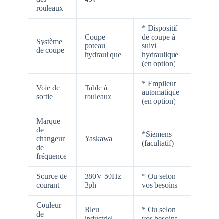
rouleaux
* Dispositif
Coupe
de coupe à
Système
poteau
suivi
de coupe
hydraulique
hydraulique
(en option)
* Empileur
Voie de
Table à
automatique
sortie
rouleaux
(en option)
Marque
de
*Siemens
changeur
Yaskawa
(facultatif)
de
fréquence
Source de
380V 50Hz
* Ou selon
courant
3ph
vos besoins
Couleur
Bleu
* Ou selon
de
industriel
vos besoins