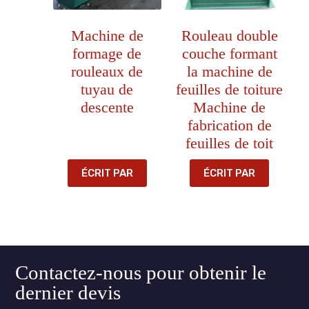
Machine de
Rouleau double
formage de
couche formant
rouleaux de
la machine de
tuyau de
feuilles de toiture
descente
Machine de
fabrication de
feuilles de toit
ÉCRIT PAR
ÉCRIT PAR
Contactez-nous pour obtenir le
dernier devis