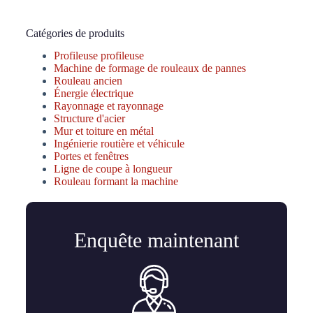
Catégories de produits
Profileuse profileuse
Machine de formage de rouleaux de pannes
Rouleau ancien
Énergie électrique
Rayonnage et rayonnage
Structure d'acier
Mur et toiture en métal
Ingénierie routière et véhicule
Portes et fenêtres
Ligne de coupe à longueur
Rouleau formant la machine
Enquête maintenant