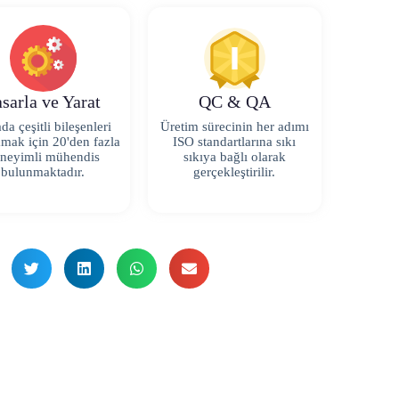
sarla ve Yarat
QC & QA
da çeşitli bileşenleri
Üretim sürecinin her adımı
amak için 20'den fazla
ISO standartlarına sıkı
neyimli mühendis
sıkıya bağlı olarak
bulunmaktadır.
gerçekleştirilir.