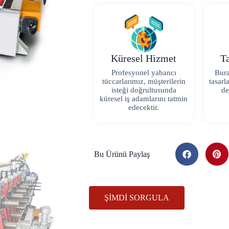
Küresel Hizmet
Ta
Profesyonel yabancı
Bura
tüccarlarımız, müşterilerin
tasarl
isteği doğrultusunda
de
küresel iş adamlarını tatmin
edecektir.
Bu Ürünü Paylaş
ŞIMDI SORGULA