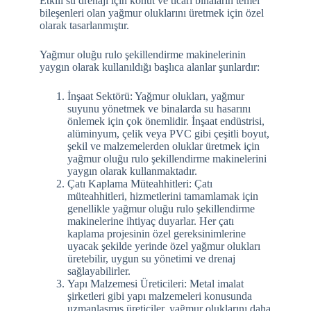
Etkili su drenajı için konut ve ticari binaların temel
bileşenleri olan yağmur oluklarını üretmek için özel
olarak tasarlanmıştır.
Yağmur oluğu rulo şekillendirme makinelerinin
yaygın olarak kullanıldığı başlıca alanlar şunlardır:
İnşaat Sektörü: Yağmur olukları, yağmur
suyunu yönetmek ve binalarda su hasarını
önlemek için çok önemlidir. İnşaat endüstrisi,
alüminyum, çelik veya PVC gibi çeşitli boyut,
şekil ve malzemelerden oluklar üretmek için
yağmur oluğu rulo şekillendirme makinelerini
yaygın olarak kullanmaktadır.
Çatı Kaplama Müteahhitleri: Çatı
müteahhitleri, hizmetlerini tamamlamak için
genellikle yağmur oluğu rulo şekillendirme
makinelerine ihtiyaç duyarlar. Her çatı
kaplama projesinin özel gereksinimlerine
uyacak şekilde yerinde özel yağmur olukları
üretebilir, uygun su yönetimi ve drenaj
sağlayabilirler.
Yapı Malzemesi Üreticileri: Metal imalat
şirketleri gibi yapı malzemeleri konusunda
uzmanlaşmış üreticiler, yağmur oluklarını daha