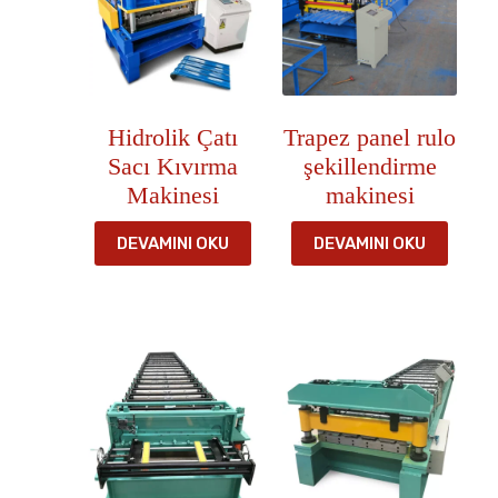
Hidrolik Çatı
Trapez panel rulo
Sacı Kıvırma
şekillendirme
Makinesi
makinesi
DEVAMINI OKU
DEVAMINI OKU