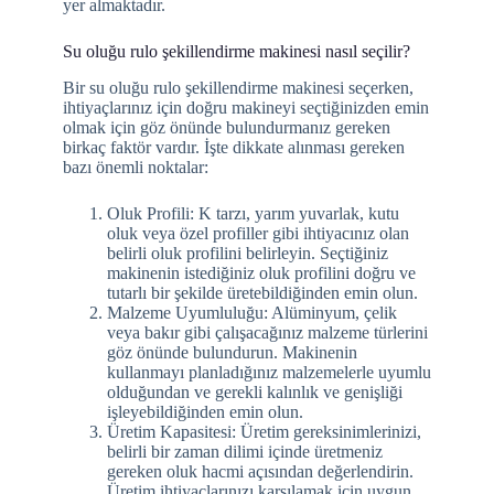
yer almaktadır.
Su oluğu rulo şekillendirme makinesi nasıl seçilir?
Bir su oluğu rulo şekillendirme makinesi seçerken,
ihtiyaçlarınız için doğru makineyi seçtiğinizden emin
olmak için göz önünde bulundurmanız gereken
birkaç faktör vardır. İşte dikkate alınması gereken
bazı önemli noktalar:
Oluk Profili: K tarzı, yarım yuvarlak, kutu
oluk veya özel profiller gibi ihtiyacınız olan
belirli oluk profilini belirleyin. Seçtiğiniz
makinenin istediğiniz oluk profilini doğru ve
tutarlı bir şekilde üretebildiğinden emin olun.
Malzeme Uyumluluğu: Alüminyum, çelik
veya bakır gibi çalışacağınız malzeme türlerini
göz önünde bulundurun. Makinenin
kullanmayı planladığınız malzemelerle uyumlu
olduğundan ve gerekli kalınlık ve genişliği
işleyebildiğinden emin olun.
Üretim Kapasitesi: Üretim gereksinimlerinizi,
belirli bir zaman dilimi içinde üretmeniz
gereken oluk hacmi açısından değerlendirin.
Üretim ihtiyaçlarınızı karşılamak için uygun