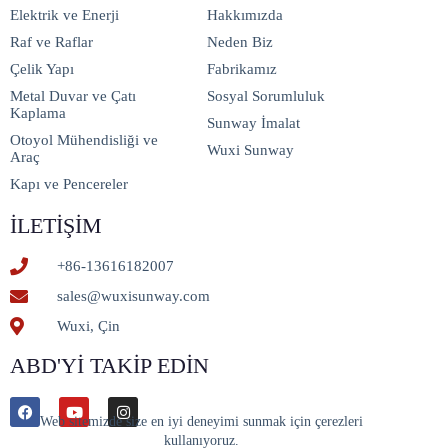
Elektrik ve Enerji
Hakkımızda
Raf ve Raflar
Neden Biz
Çelik Yapı
Fabrikamız
Metal Duvar ve Çatı
Sosyal Sorumluluk
Kaplama
Sunway İmalat
Otoyol Mühendisliği ve
Wuxi Sunway
Araç
Kapı ve Pencereler
İLETIŞIM
+86-13616182007
sales@wuxisunway.com
Wuxi, Çin
ABD'YI TAKIP EDIN
Web sitemizde size en iyi deneyimi sunmak için çerezleri
kullanıyoruz.