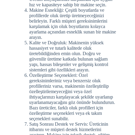
hız ve kapasiteye sahip bir makine seçin.
Makine Esnekliği: Çeşitli boyutlarda ve
profillerde oluk üretip üretmeyeceğinizi
belirleyin. Farklı müşteri gereksinimlerini
karşılamak için oluk boyutlarını kolayca
ayarlama açısından esneklik sunan bir makine
arayın.
Kalite ve Doğruluk: Makinenin yüksek
hassasiyet ve tutarlı kalitede oluk
üretebildiğinden emin olun. Doğru ve
güvenilir üretime katkıda bulunan sağlam
yapı, hassas bileşenler ve gelişmiş kontrol
sistemleri gibi özellikleri arayın.
Özelleştirme Seçenekleri: Özel
gereksinimleriniz veya benzersiz oluk
profilleriniz varsa, makinenin özelleştirilip
özelleştirilemeyeceğini veya özel
ihtiyaçlarınızı karşılayacak şekilde uyarlanıp
uyarlanamayacağını göz önünde bulundurun.
Bazı üreticiler, farklı oluk profilleri için
özelleştirme seçenekleri veya ek takım
seçenekleri sunabilir.
Satış Sonrası Destek ve Servis: Üreticinin
itibarını ve müşteri destek hizmetlerini
araştırın. Makine için teknik destek, eğitim,