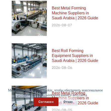
Best Metal Forming
Machine Suppliers in
Saudi Arabia | 2026 Guide
2026-08-07
Best Roll Forming
Equipment Suppliers in
Saudi Arabia | 2026 Guide
2026-08-06
Мы используем файлы cookie, чтобы обеспечить максимальное
Best Metal Roofing
удобство использования нашего веб-сайта.
Machine Suppliers in
Согласен
Отказ
Saudi Arabia | 2026 Guide
2026-08-05