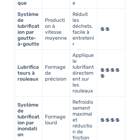
que
e
Système
Réduit
de
Producti
les
lubrificat
on à
déchets,
💲💲
ion par
vitesse
facile à
goutte-
moyenne
entreteni
à-goutte
r
Applique
le
Lubrifica
Formage
lubrifiant
💲💲💲💲
teurs à
de
directem
💲
rouleaux
précision
ent sur
les
rouleaux
Refroidis
Système
sement
de
maximal
lubrificat
Formage
et
💲💲💲💲
ion par
lourd
réductio
inondati
n de
on
friction