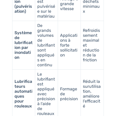
ion
est
déchets
grande
(pulvéris
pulvérisé
minimau
vitesse
ation)
e sur le
x
matériau
De
grands
Refroidis
Système
volumes
Applicati
sement
de
de
ons à
maximal
lubrificat
lubrifiant
forte
et
ion par
sont
sollicitati
réductio
inondati
appliqué
on
n de la
on
s en
friction
continu
Le
lubrifiant
Lubrifica
Réduit la
est
teurs
surutilisa
appliqué
Formage
automati
tion,
avec
de
ques
améliore
précision
précision
pour
l'efficacit
à l'aide
rouleaux
é
de
rouleaux