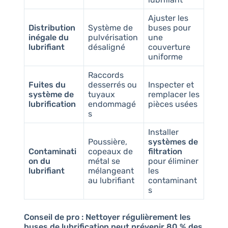
Ajuster les
Distribution
Système de
buses pour
inégale du
pulvérisation
une
lubrifiant
désaligné
couverture
uniforme
Raccords
Fuites du
desserrés ou
Inspecter et
système de
tuyaux
remplacer les
lubrification
endommagé
pièces usées
s
Installer
Poussière,
systèmes de
Contaminati
copeaux de
filtration
on du
métal se
pour éliminer
lubrifiant
mélangeant
les
au lubrifiant
contaminant
s
Conseil de pro :
Nettoyer régulièrement les
buses de lubrification peut prévenir 80 % des