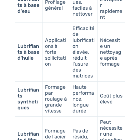
Profilage
ues,
ts à base
r
général
faciles à
d'eau
rapideme
nettoyer
nt
Efficacité
de
Applicati
lubrificati
Nécessit
Lubrifian
ons à
on
e un
ts à base
forte
élevée,
nettoyag
d'huile
sollicitati
réduit
e après
on
l'usure
formage
des
matrices
Formage
Haute
Lubrifian
par
performa
ts
Coût plus
roulage à
nce,
synthéti
élevé
grande
longue
ques
vitesse
durée
Peut
nécessite
Formage
Pas de
Lubrifian
r une
de l'acier
résidu,
ts à film
réapplica