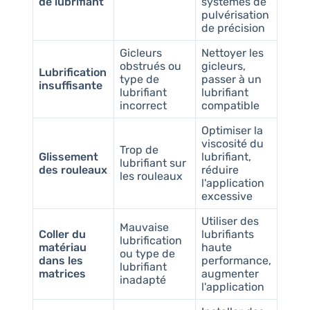
de lubrifiant
systèmes de
pulvérisation
de précision
Gicleurs
Nettoyer les
obstrués ou
gicleurs,
Lubrification
type de
passer à un
insuffisante
lubrifiant
lubrifiant
incorrect
compatible
Optimiser la
viscosité du
Trop de
Glissement
lubrifiant,
lubrifiant sur
des rouleaux
réduire
les rouleaux
l'application
excessive
Utiliser des
Mauvaise
Coller du
lubrifiants
lubrification
matériau
haute
ou type de
dans les
performance,
lubrifiant
matrices
augmenter
inadapté
l'application