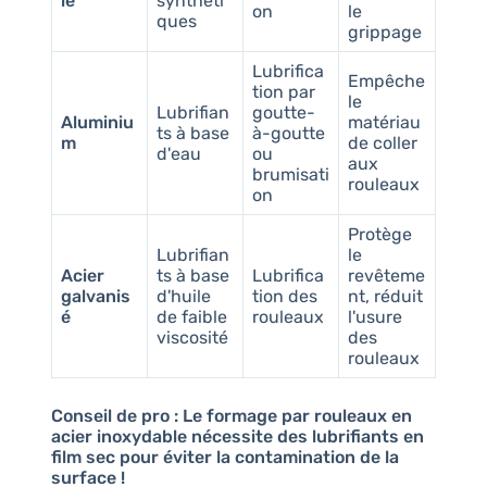
le
synthéti
on
le
ques
grippage
Lubrifica
Empêche
tion par
le
Lubrifian
goutte-
Aluminiu
matériau
ts à base
à-goutte
m
de coller
d'eau
ou
aux
brumisati
rouleaux
on
Protège
Lubrifian
le
Acier
ts à base
Lubrifica
revêteme
galvanis
d'huile
tion des
nt, réduit
é
de faible
rouleaux
l'usure
viscosité
des
rouleaux
Conseil de pro :
Le formage par rouleaux en
acier inoxydable nécessite des lubrifiants en
film sec pour éviter la contamination de la
surface !