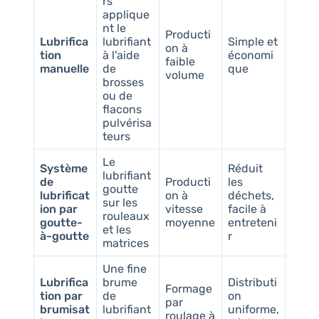
rs
applique
nt le
Producti
Lubrifica
lubrifiant
Simple et
on à
tion
à l'aide
économi
faible
manuelle
de
que
volume
brosses
ou de
flacons
pulvérisa
teurs
Le
Système
Réduit
lubrifiant
de
Producti
les
goutte
lubrificat
on à
déchets,
sur les
ion par
vitesse
facile à
rouleaux
goutte-
moyenne
entreteni
et les
à-goutte
r
matrices
Une fine
Lubrifica
brume
Distributi
Formage
tion par
de
on
par
brumisat
lubrifiant
uniforme,
roulage à