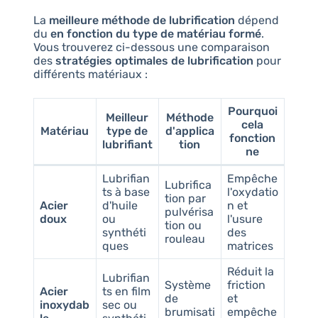
La
meilleure méthode de lubrification
dépend
du
en fonction du type de matériau formé
.
Vous trouverez ci-dessous une comparaison
des
stratégies optimales de lubrification
pour
différents matériaux :
Pourquoi
Meilleur
Méthode
cela
Matériau
type de
d'applica
fonction
lubrifiant
tion
ne
Lubrifian
Empêche
Lubrifica
ts à base
l'oxydatio
tion par
Acier
d'huile
n et
pulvérisa
doux
ou
l'usure
tion ou
synthéti
des
rouleau
ques
matrices
Réduit la
Lubrifian
Système
friction
Acier
ts en film
de
et
inoxydab
sec ou
brumisati
empêche