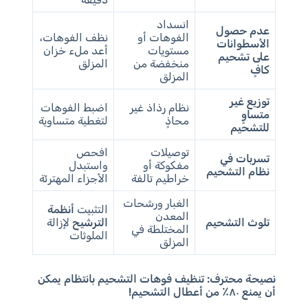
انسداد
عدم حصول
الفوهات أو
نظف الفوهات،
الأسطوانات
مستويات
أعد ملء خزان
على تشحيم
منخفضة من
المزلق
كافٍ
المزلق
توزيع غير
نظام رذاذ غير
اضبط الفوهات
متساوٍ
محاذٍ
لتغطية متساوية
للتشحيم
توصيلات
افحص
تسربات في
مفكوكة أو
واستبدل
نظام التشحيم
خراطيم تالفة
الأجزاء المهترئة
الغبار ورشحات
التثبيت
أنظمة
المعدن
تلوث التشحيم
الترشيح
لإزالة
المختلطة في
الملوثات
المزلق
نصيحة محترف:
تنظيف فوهات التشحيم بانتظام يمكن
أن يمنع ٨٠٪ من أعطال التشحيم!