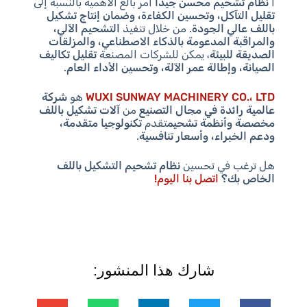
أ
نظام تشحيم محسن جيدًا
أمر بالغ الأهمية بالنسبة إلى
تقليل التآكل، وتحسين الكفاءة، وضمان إنتاج تشكيل
باللف عالي الجودة
. من خلال تنفيذ
التشحيم الآلي،
والمراقبة المدعومة بالذكاء الاصطناعي، والمزلقات
الصديقة للبيئة
، يمكن للشركات المصنعة
تقليل تكاليف
الصيانة، وإطالة عمر الآلة، وتحسين الأداء العام
.
WUXI SUNWAY MACHINERY CO.، LTD
هو
شركة
عالمية رائدة في مجال التصنيع
من
آلات تشكيل باللف
مخصصة وأنظمة تشحيم
تقدم
تكنولوجيا متقدمة،
ودعم الخبراء، وأسعار تنافسية
.
هل ترغب في تحسين
نظام تشحيم التشكيل باللف
الخاص بك؟
اتصل بنا اليوم!
شارك هذا المنشور: