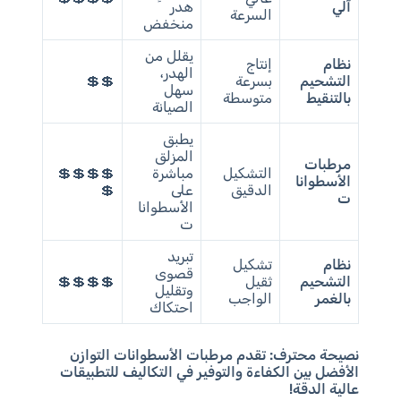
آلي
هدر
السرعة
منخفض
يقلل من
نظام
إنتاج
الهدر،
التشحيم
بسرعة
💲💲
سهل
بالتنقيط
متوسطة
الصيانة
يطبق
المزلق
مرطبات
التشكيل
مباشرة
💲💲💲💲
الأسطوانا
الدقيق
على
💲
ت
الأسطوانا
ت
تبريد
نظام
تشكيل
قصوى
التشحيم
ثقيل
💲💲💲💲
وتقليل
بالغمر
الواجب
احتكاك
نصيحة محترف:
تقدم مرطبات الأسطوانات التوازن
الأفضل بين الكفاءة والتوفير في التكاليف للتطبيقات
عالية الدقة!