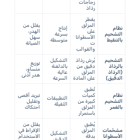
زجاجات
رذاذ
يقطر
المزلق
يقلل من
نظام
إنتاج
على
الهدر،
التشحيم
بسرعة
الأسطوانا
سهل
بالتنقيط
متوسطة
ت
الصيانة
والقوالب
التشحيم
يُرش رذاذ
التشكيل
توزيع
بالرذاذ
دقيق من
بالدلفنة
متساوٍ،
(الرذاذ
المزلق
عالية
هدر أدنى
الدقيق)
على المادة
السرعة
تُطبق
نظام
كميات
تبريد أقصى
التطبيقات
التشحيم
كبيرة من
وتقليل
الثقيلة
بالغمر
المزلق
احتكاك
باستمرار
يُطبق
يقلل من
مشحّمات
المزلق
الإفراط في
التشكيل
الأسطوانا
بدقة
الاستخدام
الدقيق