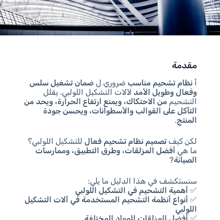
مقدمة
أ
نظام تشحيم مناسب
ضروري ل
ضمان تشغيل سلس
وفعال وطويل الأمد
لآلات التشكيل اللولبي. يقلل
التشحيم
من الاحتكاك، ويمنع ارتفاع الحرارة، ويحد من
التآكل على القوالب والأسطوانات، ويحسن جودة
المنتج
.
لكن كيف
تصميم نظام تشحيم فعال
للتشكيل اللولبي؟
ما هي
أفضل المزلقات، وطرق التطبيق، وممارسات
الصيانة
?
سنستكشف في هذا الدليل ما يلي:
✅
أهمية التشحيم في التشكيل اللولبي
✅
أنواع أنظمة التشحيم المستخدمة في آلات التشكيل
اللولبي
✅
أفضل المزلقات للمواد المختلفة