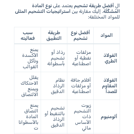
ال
أفضل طريقة تشحيم
يعتمد على
نوع المادة
المُشَكَّلَة
. إليك مقارنة بين
استراتيجيات التشحيم المثلى
للمواد المختلفة:
أفضل نوع
طريقة
سبب
المواد
تشحيم
التطبيق
فعاليته
يمنع
مزلقات
رذاذ أو
الفولاذ
الأكسدة
نفطية أو
تشحيم
الطري
وتآكل
اصطناعية
بأسطوانة
القوالب
يقلل
الفولاذ
أفلام جافة
نظام
الاحتكاك
المقاوم
أو مزلقات
الرذاذ
ويمنع
للصدأ
اصطناعية
الدقيق
الالتصاق
زيوت
يمنع
تشحيم
التشحيم
التصاق
بالتنقيط أو
ألومنيوم
ذات
المادة
الرذاذ
الأساس
بالأسطوانا
الدقيق
مائي
ت