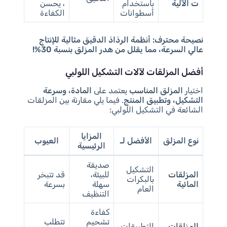
ت الآلية
باستخدام
، يحسن
أسطوانات
الكفاءة
نصيحة محترف:
أنظمة الرذاذ الدقيق مثالية للإنتاج
عالي السرعة، مما يقلل من هدر المزلق بنسبة 30%!
أفضل المزلقات لآلات التشكيل اللولبي
اختيار
المزلق المناسب
يعتمد على
المادة، وسرعة
التشكيل، وتطبيق المنتج
. فيما يلي مقارنة بين المزلقات
الشائعة في التشكيل اللولبي:
المزايا
نوع المزلق
الأفضل لـ
العيوب
الرئيسية
صديقة
التشكيل
المزلقات
للبيئة،
قد تتبخر
بالبكرات
المائية
سهلة
بسرعة
العام
التنظيف
كفاءة
تشحيم
تتطلب
المزلقات
التطبيقات