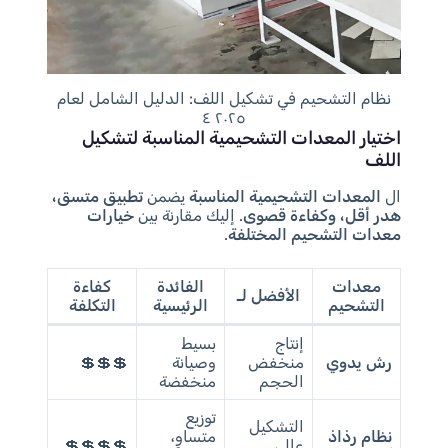
نظام التشحيم في تشكيل اللف: الدليل الشامل لعام
٢٠٢٥ ٤
اختيار المعدات التشحيمية المناسبة لتشكيل
اللف
ال
المعدات التشحيمية المناسبة
يضمن
تطبيق متسق،
هدر أقل، وكفاءة قصوى
. إليك مقارنة بين
خيارات
معدات التشحيم المختلفة
.
معدات
الفائدة
كفاءة
الأفضل لـ
التشحيم
الرئيسية
التكلفة
إنتاج
بسيط
رش يدوي
منخفض
وصيانة
💲💲💲
الحجم
منخفضة
توزيع
التشكيل
نظام رذاذ
متساوٍ،
عالي
💲💲💲💲