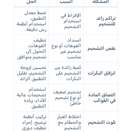
المشكلة
السبب
الحل
ضبط معدل
الإفراط في
تراكم زائد
التطبيق،
استخدام
للتشحيم
استخدام أنظمة
التشحيم
رش دقيقة
انسداد
تنظيف
الفوهات أو نوع
الفوهات،
نقص التشحيم
تشحيم غير
التحول إلى
مناسب
تشحيم متوافق
كمية زائدة من
تحسين لزوجة
انزلاق البكرات
التشحيم على
التشحيم، تقليل
البكرات
التطبيق الزائد
استخدام
تشحيم ضعيف
التصاق المادة
تشحيمات عالية
أو نوع تشحيم
في القوالب
الأداء، زيادة
خاطئ
التطبيق
اختلاط الغبار
تركيب أنظمة
تلوث التشحيم
والحطام مع
ترشيح، إجراء
التشحيم
تنظيف دوري