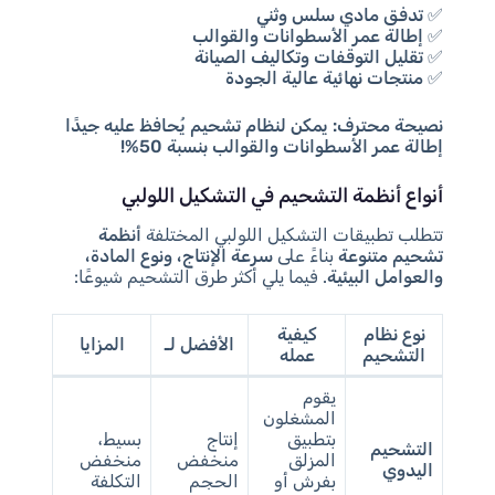
✅
تدفق مادي سلس وثني
✅
إطالة عمر الأسطوانات والقوالب
✅
تقليل التوقفات وتكاليف الصيانة
✅
منتجات نهائية عالية الجودة
نصيحة محترف:
يمكن لنظام تشحيم يُحافظ عليه جيدًا
إطالة عمر الأسطوانات والقوالب بنسبة 50%!
أنواع أنظمة التشحيم في التشكيل اللولبي
تتطلب تطبيقات التشكيل اللولبي المختلفة
أنظمة
تشحيم متنوعة
بناءً على
سرعة الإنتاج، ونوع المادة،
والعوامل البيئية
. فيما يلي أكثر طرق التشحيم شيوعًا:
نوع نظام
كيفية
الأفضل لـ
المزايا
التشحيم
عمله
يقوم
المشغلون
بتطبيق
إنتاج
بسيط،
التشحيم
المزلق
منخفض
منخفض
اليدوي
بفرش أو
الحجم
التكلفة