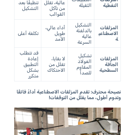
عالية، تقلل
تنظيفًا بعد
النفطية
الثقيلة
من تآكل
التشكيل
القوالب
التشكيل
المزلقات
أداء عالي،
بالدلفنة
الاصطناعي
طويل
تكلفة أعلى
عالية
ة
الأمد
السرعة
قد تتطلب
تشكيل
المزلقات
لا بقايا،
إعادة
الفولاذ
الجافة
تقلل من
التطبيق
المقاوم
السطحية
الاحتكاك
بشكل
للصدأ
متكرر
نصيحة محترف:
تقدم المزلقات الاصطناعية أداءً فائقًا
وتدوم أطول، مما يقلل من التوقفات!