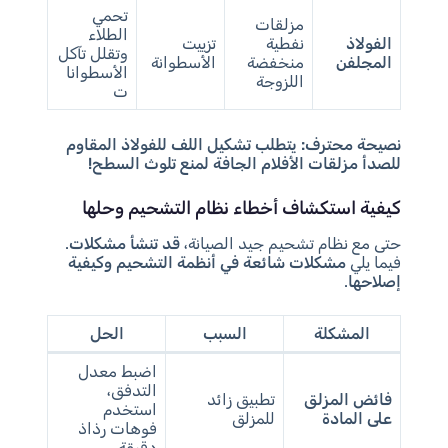
تحمي
مزلقات
الطلاء
الفولاذ
نفطية
تزييت
وتقلل تآكل
المجلفن
منخفضة
الأسطوانة
الأسطوانا
اللزوجة
ت
نصيحة محترف:
يتطلب تشكيل اللف للفولاذ المقاوم
للصدأ مزلقات الأفلام الجافة لمنع تلوث السطح!
كيفية استكشاف أخطاء نظام التشحيم وحلها
حتى مع نظام تشحيم جيد الصيانة،
قد تنشأ مشكلات
.
فيما يلي
مشكلات شائعة في أنظمة التشحيم وكيفية
إصلاحها
.
المشكلة
السبب
الحل
اضبط معدل
التدفق،
فائض المزلق
تطبيق زائد
استخدم
على المادة
للمزلق
فوهات رذاذ
دقيقة