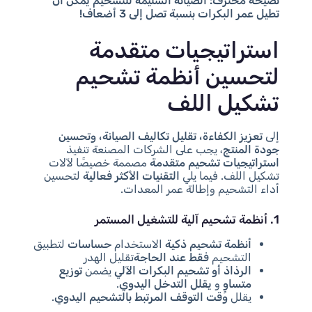
نصيحة محترف:
الصيانة السليمة للتشحيم يمكن أن
تطيل عمر البكرات بنسبة تصل إلى 3 أضعاف!
استراتيجيات متقدمة
لتحسين أنظمة تشحيم
تشكيل اللف
إلى
تعزيز الكفاءة، تقليل تكاليف الصيانة، وتحسين
جودة المنتج
، يجب على الشركات المصنعة تنفيذ
استراتيجيات تشحيم متقدمة
مصممة خصيصًا لآلات
تشكيل اللف. فيما يلي
التقنيات الأكثر فعالية
لتحسين
أداء التشحيم وإطالة عمر المعدات.
1. أنظمة تشحيم آلية للتشغيل المستمر
أنظمة تشحيم ذكية
الاستخدام
حساسات
لتطبيق
التشحيم
فقط عند الحاجة
تقليل الهدر
الرذاذ أو تشحيم البكرات الآلي
يضمن
توزيع
متساوٍ
و
يقلل التدخل اليدوي
.
يقلل
وقت التوقف المرتبط بالتشحيم اليدوي
.