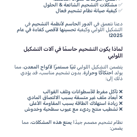
✅
مشكلات التشحيم الشائعة & الحلول
✅
كيفية صيانة نظام تشحيم فعال
دعنا نتعمق في
الدور الحاسم لأنظمة التشحيم
في
التشكيل اللولبي وكيفية
تحسينها لأقصى كفاءة في عام
2025!
لماذا يكون التشحيم حاسمًا في آلات التشكيل
اللولبي
يتضمن التشكيل اللولبي
ثنيًا مستمرًا لألواح المعدن
، مما
يولد
احتكاكًا وحرارة
. بدون تشحيم مناسب، قد يؤدي
ذلك إلى:
❌
تآكل مفرط للأسطوانات وتلف القوالب
❌
أبعاد ملف غير متسقة بسبب الالتصاق المادي
❌
زيادة استهلاك الطاقة بسبب المقاومة الأعلى
❌
تشطيب منتج رديء مع عيوب سطحية وخدوش
نظام تشحيم مصمم جيدًا
يمنع هذه المشكلات
، مما
يضمن: