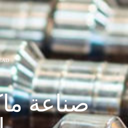
LEAD من قبل فنيين
ر
صناعة ماك
با