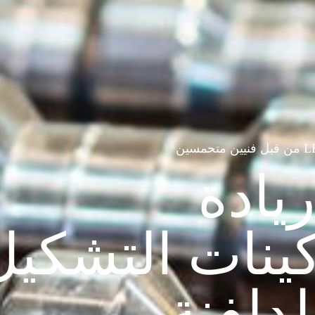
 متحمسين
يادة
ينات التشكيل
لدلفنة