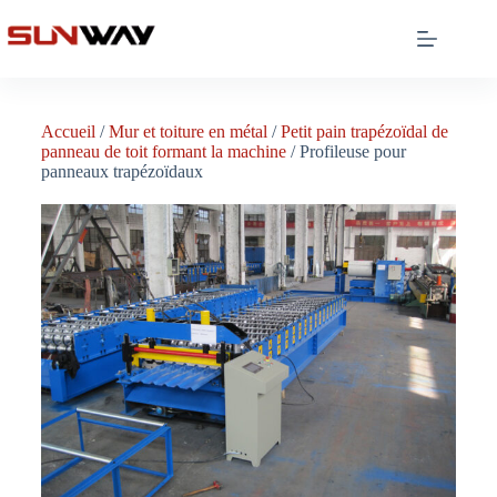
Accueil
/
Mur et toiture en métal
/
Petit pain trapézoïdal de
panneau de toit formant la machine
/ Profileuse pour
panneaux trapézoïdaux