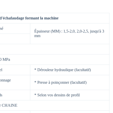
 d'échafaudage formant la machine
isé
Épaisseur (MM) : 1,5-2,0, 2,0-2,5, jusqu'à 3
mm
0 MPa
el
* Dérouleur hydraulique (facultatif)
çonnage
* Presse à poinçonner (facultatif)
ds
* Selon vos dessins de profil
par CHAINE