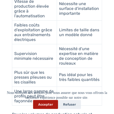
Vitesse de
Nécessite une
production élevée
surface d'installation
grâce à
importante
l'automatisation
Faibles coûts
d'exploitation grâce
Limites de taille dans
aux entraînements
un modèle donné
électriques
Nécessité d'une
Supervision
expertise en matière
minimale nécessaire
de conception de
rouleaux
Plus sûr que les
Pas idéal pour les
presses plieuses ou
très faibles quantités
les cisailles
Une large gamme de
Nous utilisons des cookies pour nous assurer que nous vous offrons la
profils peut être
meilleure expérience possible sur notre site.
façonnée
Accepter
Refuser