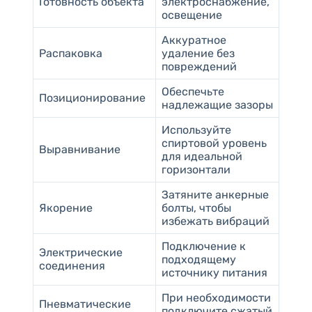
Готовность объекта
электроснабжение,
освещение
Аккуратное
Распаковка
удаление без
повреждений
Обеспечьте
Позиционирование
надлежащие зазоры
Используйте
спиртовой уровень
Выравнивание
для идеальной
горизонтали
Затяните анкерные
Якорение
болты, чтобы
избежать вибраций
Подключение к
Электрические
подходящему
соединения
источнику питания
При необходимости
Пневматические
подключите сжатый