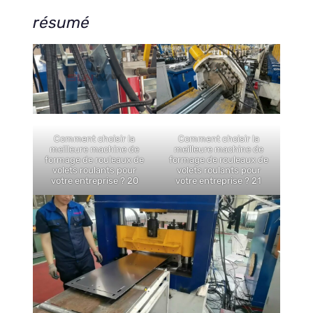
résumé
Comment choisir la
Comment choisir la
meilleure machine de
meilleure machine de
formage de rouleaux de
formage de rouleaux de
volets roulants pour
volets roulants pour
votre entreprise ? 20
votre entreprise ? 21