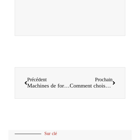
Précédent
Prochain
Machines de formage de rouleaux à canal C : l'avenir de la production industrielle
Comment choisir la machine de profilage adaptée à vos besoins de production ?
Sur clé