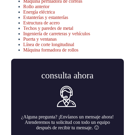
Máquina perfiladora de correas
Rollo anterior
Energía eléctrica
Estanterías y estanterías
Estructura de acero
Techos y paredes de metal
Ingeniería de carreteras y vehículos
Puerta y ventanas
Línea de corte longitudinal
Máquina formadora de rollos
consulta ahora
¿Alguna pregunta? ¡Envíanos un mensaje ahora!
Atenderemos tu solicitud con todo un equipo
después de recibir tu mensaje. 🙂