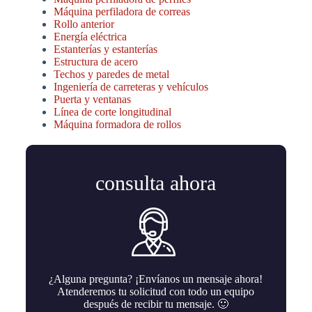
Máquina perfiladora de correas
Rollo anterior
Energía eléctrica
Estanterías y estanterías
Estructura de acero
Techos y paredes de metal
Ingeniería de carreteras y vehículos
Puerta y ventanas
Línea de corte longitudinal
Máquina formadora de rollos
consulta ahora
¿Alguna pregunta? ¡Envíanos un mensaje ahora!
Atenderemos tu solicitud con todo un equipo
después de recibir tu mensaje. 🙂