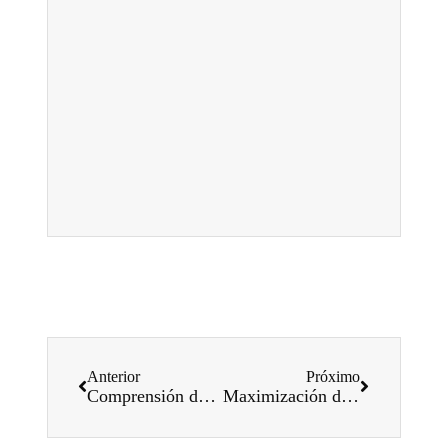
Anterior
Próximo
Comprensión de la mecánica de las máquinas perfiladoras de láminas corrugadas de ancho
Maximización de la eficiencia con Hafif çelik Rollform Makinaları