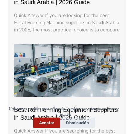
in Saudi Arabia | 2026 Guide
Quick Answer If you are looking for the best
Metal Forming Machine suppliers in Saudi Arabia
in 2026, the most practical choice is to compare
Best Roll Forming Equipment Suppliers
Utilizamos cookies para ofrecerle la mejor experiencia en nuestro
sitio web.
in Saudi Arabia | 2026 Guide
Aceptar
Disminución
Quick Answer If you are searching for the best