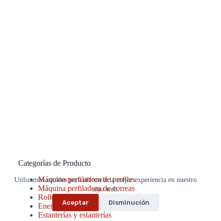
Categorías de Producto
Máquina perfiladora de perfiles
Utilizamos cookies para ofrecerle la mejor experiencia en nuestro
Máquina perfiladora de correas
sitio web.
Rollo anterior
Aceptar
Disminución
Energía eléctrica
Estanterías y estanterías