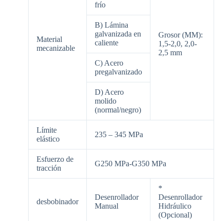
frío
B) Lámina
galvanizada en
Grosor (MM):
Material
caliente
1,5-2,0, 2,0-
mecanizable
2,5 mm
C) Acero
pregalvanizado
D) Acero
molido
(normal/negro)
Límite
235 – 345 MPa
elástico
Esfuerzo de
G250 MPa-G350 MPa
tracción
*
Desenrollador
Desenrollador
desbobinador
Manual
Hidráulico
(Opcional)