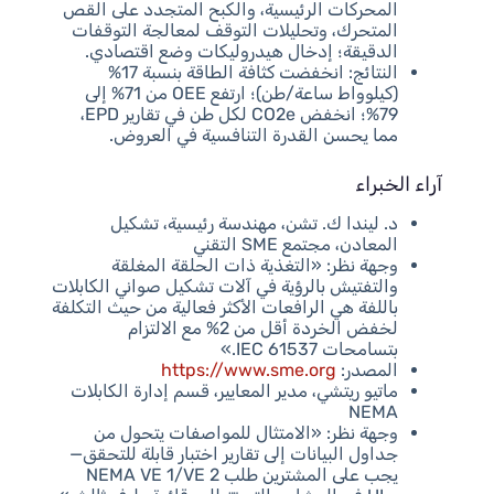
المحركات الرئيسية، والكبح المتجدد على القص
المتحرك، وتحليلات التوقف لمعالجة التوقفات
الدقيقة؛ إدخال هيدروليكات وضع اقتصادي.
النتائج: انخفضت كثافة الطاقة بنسبة 17%
(كيلوواط ساعة/طن)؛ ارتفع OEE من 71% إلى
79%؛ انخفض CO2e لكل طن في تقارير EPD،
مما يحسن القدرة التنافسية في العروض.
آراء الخبراء
د. ليندا ك. تشن، مهندسة رئيسية، تشكيل
المعادن، مجتمع SME التقني
وجهة نظر: «التغذية ذات الحلقة المغلقة
والتفتيش بالرؤية في آلات تشكيل صواني الكابلات
باللفة هي الرافعات الأكثر فعالية من حيث التكلفة
لخفض الخردة أقل من 2% مع الالتزام
بتسامحات IEC 61537.»
المصدر:
https://www.sme.org
ماتيو ريتشي، مدير المعايير، قسم إدارة الكابلات
NEMA
وجهة نظر: «الامتثال للمواصفات يتحول من
جداول البيانات إلى تقارير اختبار قابلة للتحقق—
يجب على المشترين طلب NEMA VE 1/VE 2