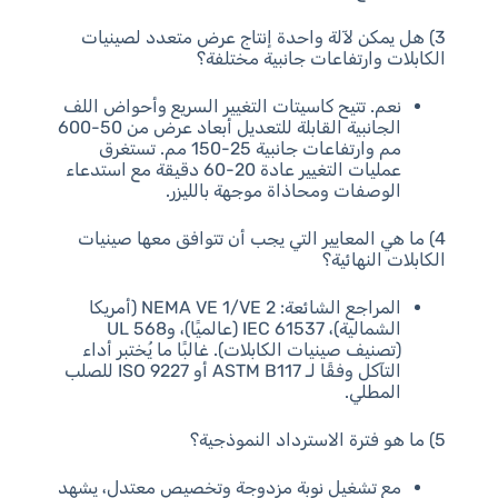
3) هل يمكن لآلة واحدة إنتاج عرض متعدد لصينيات
الكابلات وارتفاعات جانبية مختلفة؟
نعم. تتيح كاسيتات التغيير السريع وأحواض اللف
الجانبية القابلة للتعديل أبعاد عرض من 50-600
مم وارتفاعات جانبية 25-150 مم. تستغرق
عمليات التغيير عادة 20-60 دقيقة مع استدعاء
الوصفات ومحاذاة موجهة بالليزر.
4) ما هي المعايير التي يجب أن تتوافق معها صينيات
الكابلات النهائية؟
المراجع الشائعة: NEMA VE 1/VE 2 (أمريكا
الشمالية)، IEC 61537 (عالميًا)، وUL 568
(تصنيف صينيات الكابلات). غالبًا ما يُختبر أداء
التآكل وفقًا لـ ASTM B117 أو ISO 9227 للصلب
المطلي.
5) ما هو فترة الاسترداد النموذجية؟
مع تشغيل نوبة مزدوجة وتخصيص معتدل، يشهد