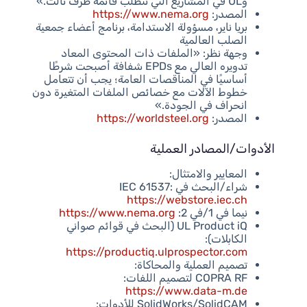
وUL في المشاريع التي تتطلب قائمة طرف ثالث.»
المصدر:
https://www.nema.org
بريا ناير، مسؤولة الاستدامة، برنامج أعضاء جمعية
الصلب العالمية
وجهة نظر: «الملفات ذات المحتوى المعاد
تدويره العالي مع EPDs شفافة أصبحت شرطًا
أساسيًا في المناقصات العامة؛ يجب أن تتعامل
خطوط الآلات مع خصائص الملفات المتغيرة دون
انحراف في الجودة.»
المصدر:
https://worldsteel.org
الأدوات/المصادر العملية
المعايير والامتثال:
شراء/البحث في IEC 61537:
https://webstore.iec.ch
نيما في 1/في 2:
https://www.nema.org
UL Product iQ (البحث في قوائم صواني
الكابلات):
https://productiq.ulprospector.com
تصميم العملية والمحاكاة:
COPRA RF لتصميم اللفات:
https://www.data-m.de
SolidWorks/SolidCAM للأدوات: