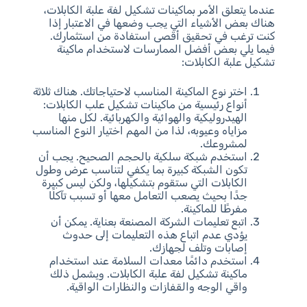
عندما يتعلق الأمر بماكينات تشكيل لفة علبة الكابلات،
هناك بعض الأشياء التي يجب وضعها في الاعتبار إذا
كنت ترغب في تحقيق أقصى استفادة من استثمارك.
فيما يلي بعض أفضل الممارسات لاستخدام ماكينة
تشكيل علبة الكابلات:
اختر نوع الماكينة المناسب لاحتياجاتك. هناك ثلاثة
أنواع رئيسية من ماكينات تشكيل علب الكابلات:
الهيدروليكية والهوائية والكهربائية. لكل منها
مزاياه وعيوبه، لذا من المهم اختيار النوع المناسب
لمشروعك.
استخدم شبكة سلكية بالحجم الصحيح. يجب أن
تكون الشبكة كبيرة بما يكفي لتناسب عرض وطول
الكابلات التي ستقوم بتشكيلها، ولكن ليس كبيرة
جدًا بحيث يصعب التعامل معها أو تسبب تآكلًا
مفرطًا للماكينة.
اتبع تعليمات الشركة المصنعة بعناية. يمكن أن
يؤدي عدم اتباع هذه التعليمات إلى حدوث
إصابات وتلف لجهازك.
استخدم دائمًا معدات السلامة عند استخدام
ماكينة تشكيل لفة علبة الكابلات. ويشمل ذلك
واقي الوجه والقفازات والنظارات الواقية.