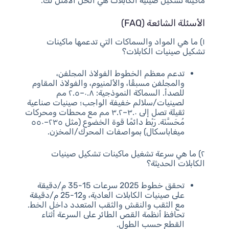
ماكينة تشكيل صينية الكابلات هي الحل الأمثل لك.
الأسئلة الشائعة (FAQ)
١) ما هي المواد والسماكات التي تدعمها ماكينات
تشكيل صينيات الكابلات؟
تدعم معظم الخطوط الفولاذ المجلفن،
والمجلفن مسبقًا، والألمنيوم، والفولاذ المقاوم
للصدأ. السماكة النموذجية: ٠.٨–٢.٥ مم
لصينيات/سلالم خفيفة الواجب؛ صينيات صناعية
ثقيلة تصل إلى ٣.٠–٣.٢ مم مع محطات ومحركات
مُحَسَّنَة. رَبْط دائمًا قوة الخضوع (مثل ٢٣٥–٥٥٠
ميغاباسكال) بمواصفات المحرك/المخزن.
٢) ما هي سرعة تشغيل ماكينات تشكيل صينيات
الكابلات الحديثة؟
تحقق خطوط 2025 سرعات 15-35 م/دقيقة
على صينيات الكابلات العادية، و12-25 م/دقيقة
مع الثقب والنقش والثقب المتعدد داخل الخط.
تحافظ أنظمة القص الطائر على السرعة أثناء
القطع حسب الطول.