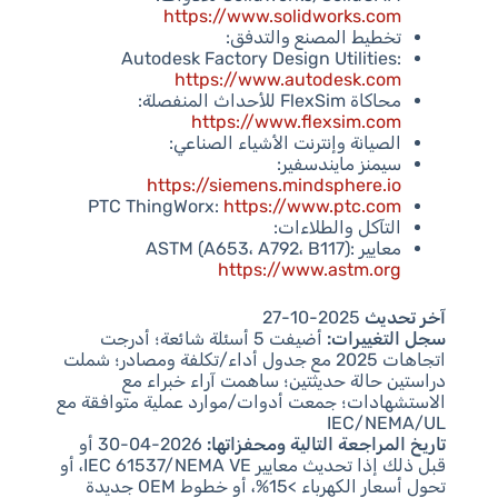
https://www.solidworks.com
تخطيط المصنع والتدفق:
Autodesk Factory Design Utilities:
https://www.autodesk.com
محاكاة FlexSim للأحداث المنفصلة:
https://www.flexsim.com
الصيانة وإنترنت الأشياء الصناعي:
سيمنز مايندسفير:
https://siemens.mindsphere.io
PTC ThingWorx:
https://www.ptc.com
التآكل والطلاءات:
معايير ASTM (A653، A792، B117):
https://www.astm.org
آخر تحديث
2025-10-27
سجل التغييرات:
أضيفت 5 أسئلة شائعة؛ أدرجت
اتجاهات 2025 مع جدول أداء/تكلفة ومصادر؛ شملت
دراستين حالة حديثتين؛ ساهمت آراء خبراء مع
الاستشهادات؛ جمعت أدوات/موارد عملية متوافقة مع
IEC/NEMA/UL
تاريخ المراجعة التالية ومحفزاتها:
2026-04-30 أو
قبل ذلك إذا تحديث معايير IEC 61537/NEMA VE، أو
تحول أسعار الكهرباء >15%، أو خطوط OEM جديدة