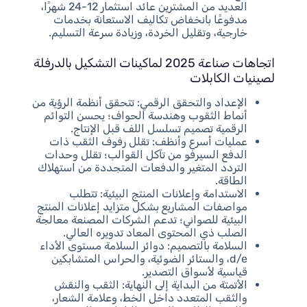
العديد من المشترين عائد استثمار 12-24 شهرًا،
مدفوعًا بانخفاض تكاليف الاستعانة بخدمات
خارجية، وتقليل الخردة، وزيادة سرعة التسليم.
اتجاهات صناعة 2025 لماكينات التشكيل بالدرفلة
لصينيات الكابلات
الإعداد والتحقق الرقمي: تتحقق أنظمة الرؤية من
أنماط الثقوب وهندسة الحواف؛ يحسن التوائم
الرقمية تصميم تسلسل اللف قبل الإنتاج.
عمليات أسرع وأنظف: تقلل رفوف الثقب ذات
الدفع السيرفو من تآكل القوالب؛ تقلل وحدات
التردد المتغير والدفعات المتجددة من استهلاك
الطاقة.
الاستدامة وإعلانات المنتج البيئية: تتطلب
مواصفات المشاريع بشكل متزايد إعلانات المنتج
البيئية للصواني؛ تدعم الشركات المصنعة معالجة
الصلب ذي المحتوى المعاد تدويره العالي.
السلامة بالتصميم: دوائر السلامة مستوى الأداء
d/e، والستائر الضوئية، والحراس المتشابكين
قياسية لأسواق التصدير.
الأتمتة من البداية إلى النهاية: الثقب والنقش
والثقب المتعدد داخل الخط، وعلامة الشعار،