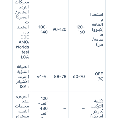
محركات
التردد
المتغير/
استخدا
المحركا
م
ت
الطاقة
120-
100-
المتجد
(كيلووا
90-120
160
140
دة؛
ط
DOE
ساعة/
AMO،
طن)
Worlds
teel
LCA
الصيانة
التنبؤية
OEE
60-70
78–88
٧٠–٨٢
(إنترنت
(%)
الأشياء)
؛ ISA
العرض،
120
تكلفة
عدد
ألف–
التركيب
محطات
480
—
—
(دولار
الثقب،
ألف
أمريكي)
مستوى