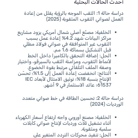
أحدث الحالات البحثية
دراسة حالة 1: الثقب الموجه بالرؤية يقلل من إعادة
العمل لصواني الثقوب المثقوبة (2025)
الخلفية: مصنّع أصلي شمال أمريكي يزود مشاريع
مراكز البيانات شهد 4.2% إعادة عمل بسبب
الثقوب غير المتوافقة في صواني فولاذ مطلي
قبل التشكيل بسماكة 1.6 مم.
الحل: إضافة التحقق بالكاميرا داخل الخط
لأنماط الثقوب، ومزامنة الثقب بالسيرڤو، واختيار
وصفة الملف التلقائي مرتبط بقوة الخضوع.
النتائج: انخفضت إعادة العمل إلى 1.5%؛ تحسّن
الإنتاج بنسبة 18%؛ توثيق الامتثال لأبعاد IEC
61537؛ عائد الاستثمار في 9 أشهر.
دراسة حالة 2: تحسين الطاقة في خط صواني متعدد
الورديات (2024)
الخلفية: مصنع أوروبي واجه ارتفاع أسعار الكهرباء
أثناء تشغيل ثلاث ورديات لإنتاج صواني كابلات
سلمية ومثقوبة.
الحل: تنفيذ محركات التردد المتغير على