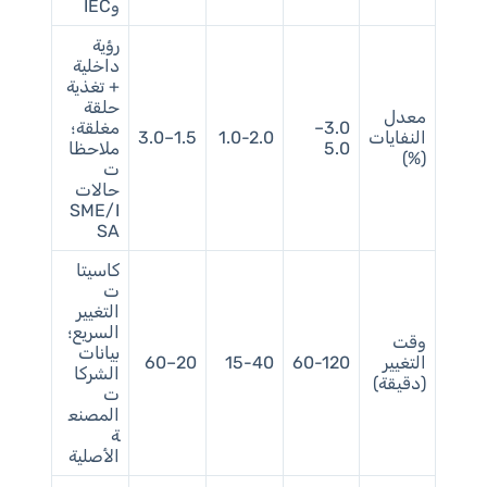
وIEC
رؤية
داخلية
+ تغذية
حلقة
معدل
3.0–
مغلقة؛
النفايات
1.0-2.0
1.5–3.0
5.0
ملاحظا
(%)
ت
حالات
SME/I
SA
كاسيتا
ت
التغيير
السريع؛
وقت
بيانات
التغيير
60-120
15-40
20–60
الشركا
(دقيقة)
ت
المصنع
ة
الأصلية