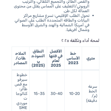
والقص الطائر، والتجميع التلقائي، والترتيب
الروبوتي/التغليف على المماس يقلل من محتوى
العمالة لكل طن.
تحول الطلب الإقليمي: تسرع مشاريع مراكز
البيانات والطاقة المتجددة الطلب على الصواني
في أمريكا الشمالية والهند والشرق الأوسط
وشمال أفريقيا.
لمحة أداء وتكلفة ٢٠٢٥
الأفضل
النطاق
خط
الملاح
في فئتها
النموذج
متري
الأساس
ظات/
لعام
ي
2023
المصادر
(2025)
2025
خطوط
سيرفو
مع قص
سرعة
طائر؛
الخط
10-20
30-40
15-35
كتالوجا
(م/
ت
دقيقة)
موردي
SME