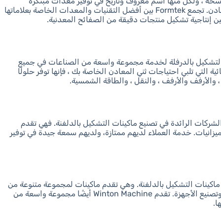
 الراسخة ، ولكل منها اسم معروف وتاريخ في توفير معدات مبتكرة
وموثوقة لصناعات تشكيل المعادن ومعالجة المعادن. تجمع Formtek بين أفضل التقنيات والمعدات الخاصة بعلاماتها
ين إنتاجية تشكيل منتجات دقيقة من الصفائح المعدنية.
يم وتصنيع آلات التشكيل بالدرفلة لخدمة مجموعة واسعة من الصناعات في جميع
ة التي تلبي احتياجات ثني المعادن الخاصة بك ، فإنها توفر حلولًا
، والأرفف والأرفف ، والنقل ، والطاقة الشمسية.
Y واحدة من أفضل الشركات الرائدة في تصنيع ماكينات التشكيل بالدلفنة. فهي تقدم
يزانيات. خدمة العملاء لديهم ممتازة، ولديهم سمعة جيدة في توفير
بار مصنعي ماكينات التشكيل بالدلفنة. وهي تقدم ماكينات لمجموعة متنوعة من
الصناعات، بما في ذلك صناعة السيارات، والبناء، وتصنيع الأجهزة. تقدم Winton Machine أيضًا مجموعة واسعة من
ا.