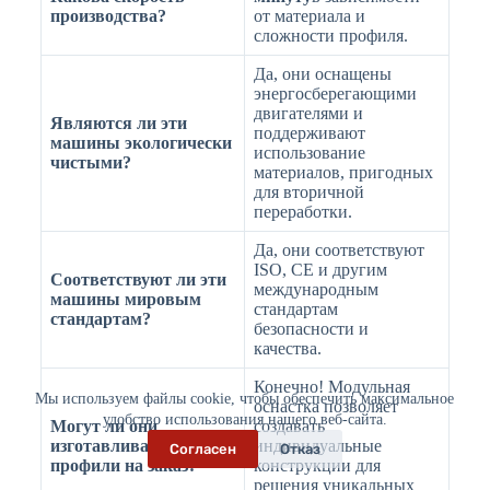
производства?
от материала и
сложности профиля.
Да, они оснащены
энергосберегающими
двигателями и
Являются ли эти
поддерживают
машины экологически
использование
чистыми?
материалов, пригодных
для вторичной
переработки.
Да, они соответствуют
ISO, CE и другим
Соответствуют ли эти
международным
машины мировым
стандартам
стандартам?
безопасности и
качества.
Конечно! Модульная
Мы используем файлы cookie, чтобы обеспечить максимальное
оснастка позволяет
удобство использования нашего веб-сайта.
Могут ли они
создавать
изготавливать
индивидуальные
Согласен
Отказ
профили на заказ?
конструкции для
решения уникальных