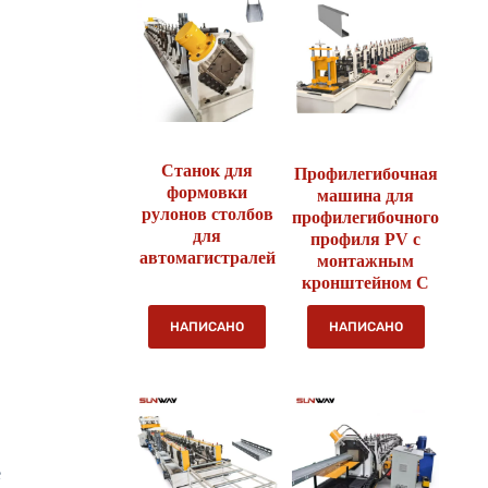
Станок для
Профилегибочная
формовки
машина для
рулонов столбов
профилегибочного
для
профиля PV с
автомагистралей
монтажным
кронштейном C
НАПИСАНО
НАПИСАНО
е