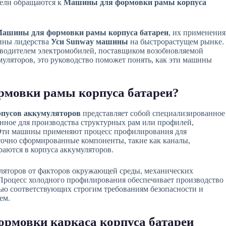
тели обращаются к
Машины для формовки рамы корпуса
ашины для формовки рамы корпуса батареи
, их применения
ины лидерства
Уси Sunway машины
на быстрорастущем рынке.
изводителем электромобилей, поставщиком возобновляемой
муляторов, это руководство поможет понять, как эти машины
рмовки рамы корпуса батареи?
пусов аккумуляторов
представляет собой специализированное
нное для производства структурных рам или профилей,
 Эти машины применяют процесс профилирования для
точно сформированные компоненты, такие как каналы,
раются в корпуса аккумуляторов.
ляторов от факторов окружающей среды, механических
Процесс холодного профилирования обеспечивает производство
ью соответствующих строгим требованиям безопасности и
ем.
рмовки каркаса корпуса батареи