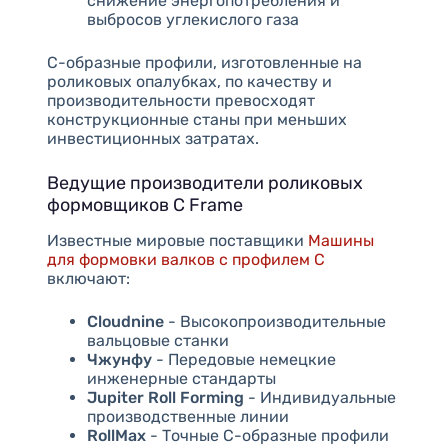
снижение энергопотребления и
выбросов углекислого газа
С-образные профили, изготовленные на
роликовых опалубках, по качеству и
производительности превосходят
конструкционные станы при меньших
инвестиционных затратах.
Ведущие производители роликовых
формовщиков C Frame
Известные мировые поставщики
Машины
для формовки валков с профилем C
включают:
Cloudnine
- Высокопроизводительные
вальцовые станки
Чжунфу
- Передовые немецкие
инженерные стандарты
Jupiter Roll Forming
- Индивидуальные
производственные линии
RollMax
- Точные C-образные профили