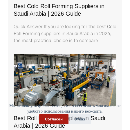
Best Cold Roll Forming Suppliers in
Saudi Arabia | 2026 Guide
Quick Answer If you are looking for the best Cold
Roll Forming suppliers in Saudi Arabia in 2026,
the most practical choice is to compare
Мы используем файлы cookie, чтобы обеспечить максимальное
удобство использования нашего веб-сайта.
Best Roll Former Suppliers in Saudi
Согласен
Отказ
Arabia | 2026 Guide