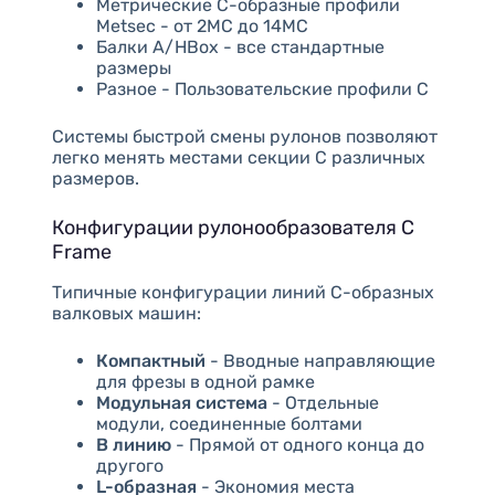
Метрические C-образные профили
Metsec - от 2MC до 14MC
Балки A/HBox - все стандартные
размеры
Разное - Пользовательские профили C
Системы быстрой смены рулонов позволяют
легко менять местами секции C различных
размеров.
Конфигурации рулонообразователя C
Frame
Типичные конфигурации линий C-образных
валковых машин:
Компактный
- Вводные направляющие
для фрезы в одной рамке
Модульная система
- Отдельные
модули, соединенные болтами
В линию
- Прямой от одного конца до
другого
L-образная
- Экономия места