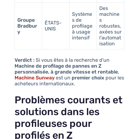
Des
Système
machine
Groupe
s de
s
ÉTATS-
Bradbur
profilage
robustes,
UNIS
y
à usage
axées sur
intensif
l'automat
isation
Verdict :
Si vous êtes à la recherche d'un
Machine de profilage de pannes en Z
personnalisée, à grande vitesse et rentable
,
Machine Sunway
est un
premier choix
pour les
acheteurs internationaux.
Problèmes courants et
solutions dans les
profileuses pour
profilés en Z