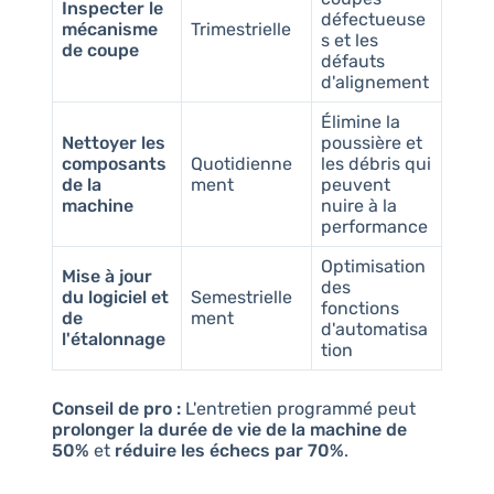
Inspecter le
défectueuse
mécanisme
Trimestrielle
s et les
de coupe
défauts
d'alignement
Élimine la
Nettoyer les
poussière et
composants
Quotidienne
les débris qui
de la
ment
peuvent
machine
nuire à la
performance
Optimisation
Mise à jour
des
du logiciel et
Semestrielle
fonctions
de
ment
d'automatisa
l'étalonnage
tion
Conseil de pro :
L'entretien programmé peut
prolonger la durée de vie de la machine de
50%
et
réduire les échecs par 70%
.