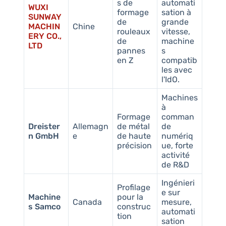
s de
automati
WUXI
formage
sation à
SUNWAY
de
grande
MACHIN
Chine
rouleaux
vitesse,
ERY CO.,
de
machine
LTD
pannes
s
en Z
compatib
les avec
l'IdO.
Machines
à
Formage
comman
Dreister
Allemagn
de métal
de
n GmbH
e
de haute
numériq
précision
ue, forte
activité
de R&D
Ingénieri
Profilage
e sur
Machine
pour la
Canada
mesure,
s Samco
construc
automati
tion
sation