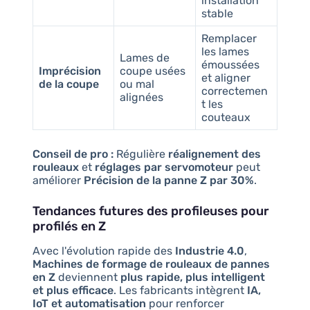
installation
stable
Remplacer
les lames
Lames de
émoussées
Imprécision
coupe usées
et aligner
de la coupe
ou mal
correctemen
alignées
t les
couteaux
Conseil de pro :
Régulière
réalignement des
rouleaux
et
réglages par servomoteur
peut
améliorer
Précision de la panne Z par 30%
.
Tendances futures des profileuses pour
profilés en Z
Avec l'évolution rapide des
Industrie 4.0
,
Machines de formage de rouleaux de pannes
en Z
deviennent
plus rapide, plus intelligent
et plus efficace
. Les fabricants intègrent
IA,
IoT et automatisation
pour renforcer