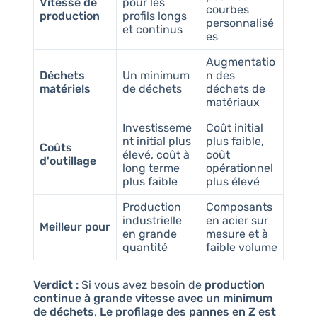
Vitesse de
pour les
courbes
production
profils longs
personnalisé
et continus
es
Augmentatio
Déchets
Un minimum
n des
matériels
de déchets
déchets de
matériaux
Investisseme
Coût initial
nt initial plus
plus faible,
Coûts
élevé, coût à
coût
d'outillage
long terme
opérationnel
plus faible
plus élevé
Production
Composants
industrielle
en acier sur
Meilleur pour
en grande
mesure et à
quantité
faible volume
Verdict :
Si vous avez besoin de
production
continue à grande vitesse avec un minimum
de déchets
,
Le profilage des pannes en Z est