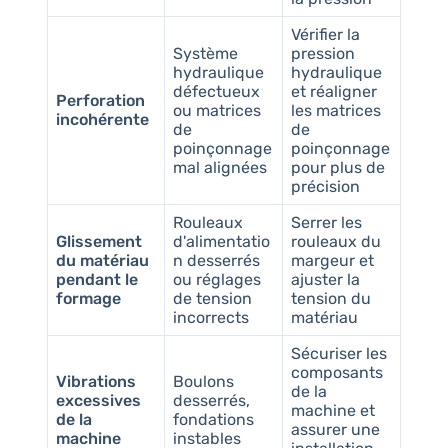
Vérifier la
Système
pression
hydraulique
hydraulique
défectueux
et réaligner
Perforation
ou matrices
les matrices
incohérente
de
de
poinçonnage
poinçonnage
mal alignées
pour plus de
précision
Rouleaux
Serrer les
Glissement
d'alimentatio
rouleaux du
du matériau
n desserrés
margeur et
pendant le
ou réglages
ajuster la
formage
de tension
tension du
incorrects
matériau
Sécuriser les
composants
Vibrations
Boulons
de la
excessives
desserrés,
machine et
de la
fondations
assurer une
machine
instables