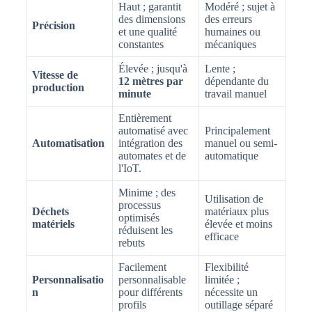
Haut ; garantit
Modéré ; sujet à
des dimensions
des erreurs
Précision
et une qualité
humaines ou
constantes
mécaniques
Élevée ; jusqu'à
Lente ;
Vitesse de
12 mètres par
dépendante du
production
minute
travail manuel
Entièrement
automatisé avec
Principalement
Automatisation
intégration des
manuel ou semi-
automates et de
automatique
l'IoT.
Minime ; des
Utilisation de
processus
Déchets
matériaux plus
optimisés
matériels
élevée et moins
réduisent les
efficace
rebuts
Facilement
Flexibilité
Personnalisatio
personnalisable
limitée ;
n
pour différents
nécessite un
profils
outillage séparé