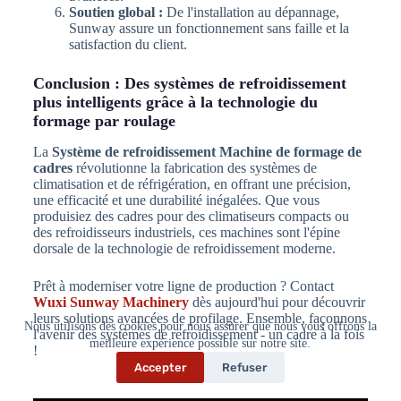
Soutien global :
De l'installation au dépannage,
Sunway assure un fonctionnement sans faille et la
satisfaction du client.
Conclusion : Des systèmes de refroidissement
plus intelligents grâce à la technologie du
formage par roulage
La
Système de refroidissement Machine de formage de
cadres
révolutionne la fabrication des systèmes de
climatisation et de réfrigération, en offrant une précision,
une efficacité et une durabilité inégalées. Que vous
produisiez des cadres pour des climatiseurs compacts ou
des refroidisseurs industriels, ces machines sont l'épine
dorsale de la technologie de refroidissement moderne.
Prêt à moderniser votre ligne de production ? Contact
Wuxi Sunway Machinery
dès aujourd'hui pour découvrir
leurs solutions avancées de profilage. Ensemble, façonnons
Nous utilisons des cookies pour nous assurer que nous vous offrons la
l'avenir des systèmes de refroidissement - un cadre à la fois
meilleure expérience possible sur notre site.
!
Accepter
Refuser