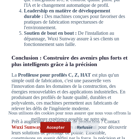
l'IA et le changement automatique de profil.
Leadership en matière de développement
durable :
Des machines conçues pour favoriser des
pratiques de fabrication respectueuses de
l'environnement.
Soutien de bout en bout :
De l'installation au
dépannage, Wuxi Sunway assure à ses clients un
fonctionnement sans faille.
Conclusion : Construire des avenirs plus forts et
plus intelligents grâce à la précision
La
Profileuse pour profilés C, Z, HAT
est plus qu'un
simple outil de fabrication, c'est une passerelle vers
l'innovation dans les domaines de la construction, des
énergies renouvelables et des applications industrielles. En
produisant des profilés de haute qualité, durables et
polyvalents, ces machines permettent aux fabricants de
relever les défis de l'ingénierie moderne.
Nous utilisons des cookies pour nous assurer que nous vous offrons la
meilleure expérience possible sur notre site.
Prêt à augmenter vos capacités de production ? Contact
Wuxi Sunway Machinery
dès aujourd'hui pour découvrir
Accepter
Refuser
leurs solutions de profilage de pointe. Ensemble,
construisons un avenir défini par la force, la précision et la