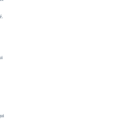
é.
ui
qui