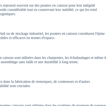
 reposent souvent sur des poutres en caisson pour leur intégrité
oids considérable tout en conservant leur stabilité, ce qui les rend
logistiques.
ail ou de stockage industriel, les poutres en caisson constituent l'épine
olides et efficaces en termes d'espace.
en caisson sont utilisées dans les charpentes, les échafaudages et même l
 assemblage sans faille et une durabilité à long terme.
s dans la fabrication de remorques, de conteneurs et d'autres
abilité sont cruciales.
 poutres caissons sont utilisées dans les systèmes de montage de pannea