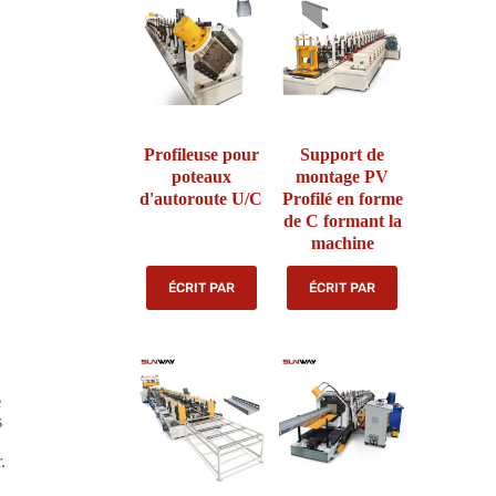
Profileuse pour
Support de
poteaux
montage PV
d'autoroute U/C
Profilé en forme
de C formant la
machine
ÉCRIT PAR
ÉCRIT PAR
e
s
.