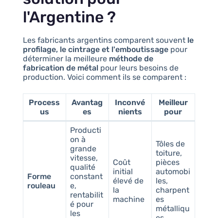
l'Argentine ?
Les fabricants argentins comparent souvent
le
profilage, le cintrage et l'emboutissage
pour
déterminer la meilleure
méthode de
fabrication de métal
pour leurs besoins de
production. Voici comment ils se comparent :
Process
Avantag
Inconvé
Meilleur
us
es
nients
pour
Producti
on à
Tôles de
grande
toiture,
vitesse,
Coût
pièces
qualité
initial
automobi
Forme
constant
élevé de
les,
rouleau
e,
la
charpent
rentabilit
machine
es
é pour
métalliqu
les
es