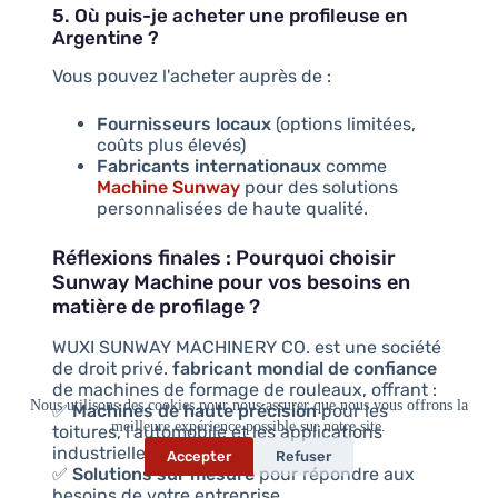
5. Où puis-je acheter une profileuse en
Argentine ?
Vous pouvez l'acheter auprès de :
Fournisseurs locaux
(options limitées,
coûts plus élevés)
Fabricants internationaux
comme
Machine Sunway
pour des solutions
personnalisées de haute qualité.
Réflexions finales : Pourquoi choisir
Sunway Machine pour vos besoins en
matière de profilage ?
WUXI SUNWAY MACHINERY CO. est une société
de droit privé.
fabricant mondial de confiance
de machines de formage de rouleaux, offrant :
Nous utilisons des cookies pour nous assurer que nous vous offrons la
✅
Machines de haute précision
pour les
meilleure expérience possible sur notre site.
toitures, l'automobile et les applications
industrielles
Accepter
Refuser
✅
Solutions sur mesure
pour répondre aux
besoins de votre entreprise