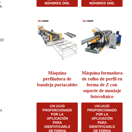
,
NOMBRES DNS.
NOMBRES DNS.
s
 de
Máquina
Máquina formadora
perfiladora de
de rollos de perfil en
bandeja portacables
forma de Z con
soporte de montaje
fotovoltaico
UN UUID
UN UUID
ma
PROPORCIONADO
PROPORCIONADO
POR LA
POR LA
APLICACIÓN
APLICACIÓN
PARA
PARA
IDENTIFICARLO
IDENTIFICARLO
DE FORMA
DE FORMA