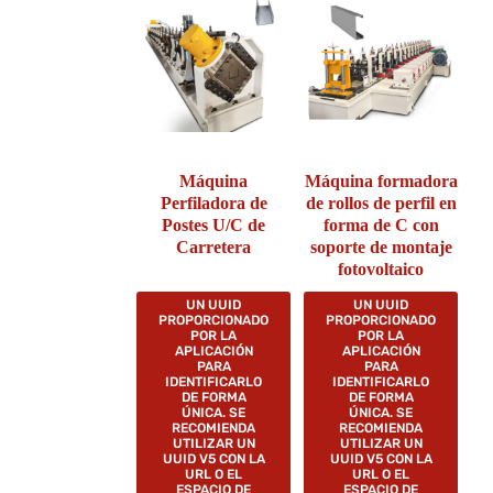
Máquina
Máquina formadora
Perfiladora de
de rollos de perfil en
Postes U/C de
forma de C con
Carretera
soporte de montaje
fotovoltaico
UN UUID
UN UUID
PROPORCIONADO
PROPORCIONADO
POR LA
POR LA
APLICACIÓN
APLICACIÓN
PARA
PARA
IDENTIFICARLO
IDENTIFICARLO
DE FORMA
DE FORMA
ÚNICA. SE
ÚNICA. SE
RECOMIENDA
RECOMIENDA
UTILIZAR UN
UTILIZAR UN
UUID V5 CON LA
UUID V5 CON LA
URL O EL
URL O EL
ESPACIO DE
ESPACIO DE