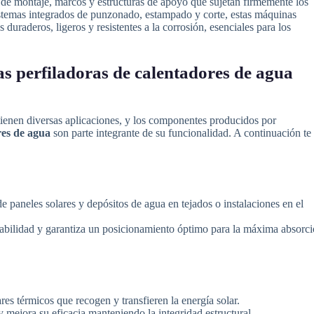
de montaje, marcos y estructuras de apoyo que sujetan firmemente los
istemas integrados de punzonado, estampado y corte, estas máquinas
duraderos, ligeros y resistentes a la corrosión, esenciales para los
s perfiladoras de calentadores de agua
tienen diversas aplicaciones, y los componentes producidos por
res de agua
son parte integrante de su funcionalidad. A continuación te
de paneles solares y depósitos de agua en tejados o instalaciones en el
abilidad y garantiza un posicionamiento óptimo para la máxima absorc
es térmicos que recogen y transfieren la energía solar.
 mejora su eficacia manteniendo la integridad estructural.