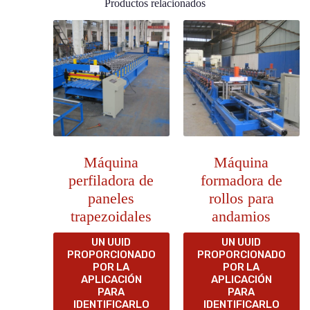
Productos relacionados
Máquina
Máquina
perfiladora de
formadora de
paneles
rollos para
trapezoidales
andamios
UN UUID
UN UUID
PROPORCIONADO
PROPORCIONADO
POR LA
POR LA
APLICACIÓN
APLICACIÓN
PARA
PARA
IDENTIFICARLO
IDENTIFICARLO