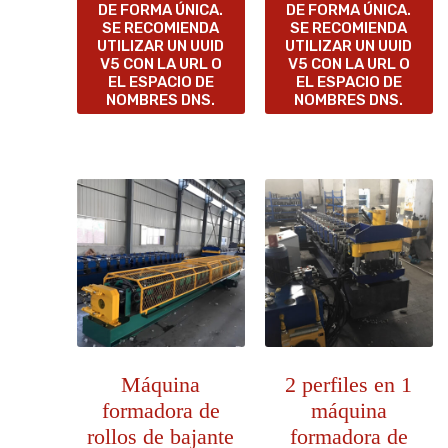
DE FORMA ÚNICA.
DE FORMA ÚNICA.
SE RECOMIENDA
SE RECOMIENDA
UTILIZAR UN UUID
UTILIZAR UN UUID
V5 CON LA URL O
V5 CON LA URL O
EL ESPACIO DE
EL ESPACIO DE
NOMBRES DNS.
NOMBRES DNS.
Máquina
2 perfiles en 1
formadora de
máquina
rollos de bajante
formadora de