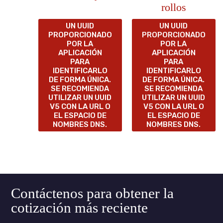
rollos
UN UUID
UN UUID
PROPORCIONADO
PROPORCIONADO
POR LA
POR LA
APLICACIÓN
APLICACIÓN
PARA
PARA
IDENTIFICARLO
IDENTIFICARLO
DE FORMA ÚNICA.
DE FORMA ÚNICA.
SE RECOMIENDA
SE RECOMIENDA
UTILIZAR UN UUID
UTILIZAR UN UUID
V5 CON LA URL O
V5 CON LA URL O
EL ESPACIO DE
EL ESPACIO DE
NOMBRES DNS.
NOMBRES DNS.
Contáctenos para obtener la
cotización más reciente