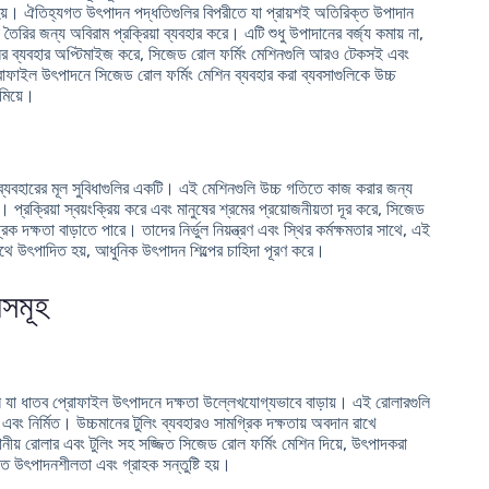
য হয়। ঐতিহ্যগত উৎপাদন পদ্ধতিগুলির বিপরীতে যা প্রায়শই অতিরিক্ত উপাদান
তৈরির জন্য অবিরাম প্রক্রিয়া ব্যবহার করে। এটি শুধু উপাদানের বর্জ্য কমায় না,
ানের ব্যবহার অপ্টিমাইজ করে, সিজেড রোল ফর্মিং মেশিনগুলি আরও টেকসই এবং
রোফাইল উৎপাদনে সিজেড রোল ফর্মিং মেশিন ব্যবহার করা ব্যবসাগুলিকে উচ্চ
মিয়ে।
্যবহারের মূল সুবিধাগুলির একটি। এই মেশিনগুলি উচ্চ গতিতে কাজ করার জন্য
্রক্রিয়া স্বয়ংক্রিয় করে এবং মানুষের শ্রমের প্রয়োজনীয়তা দূর করে, সিজেড
দক্ষতা বাড়াতে পারে। তাদের নির্ভুল নিয়ন্ত্রণ এবং স্থির কর্মক্ষমতার সাথে, এই
সাথে উৎপাদিত হয়, আধুনিক উৎপাদন শিল্পের চাহিদা পূরণ করে।
যসমূহ
ান যা ধাতব প্রোফাইল উৎপাদনে দক্ষতা উল্লেখযোগ্যভাবে বাড়ায়। এই রোলারগুলি
বং নির্মিত। উচ্চমানের টুলিং ব্যবহারও সামগ্রিক দক্ষতায় অবদান রাখে
থানীয় রোলার এবং টুলিং সহ সজ্জিত সিজেড রোল ফর্মিং মেশিন দিয়ে, উৎপাদকরা
ত উৎপাদনশীলতা এবং গ্রাহক সন্তুষ্টি হয়।