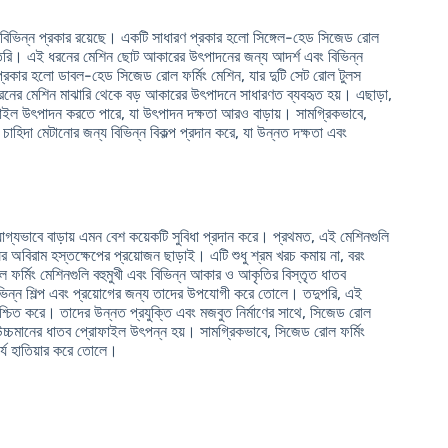
র বিভিন্ন প্রকার রয়েছে। একটি সাধারণ প্রকার হলো সিঙ্গেল-হেড সিজেড রোল
 তৈরি। এই ধরনের মেশিন ছোট আকারের উৎপাদনের জন্য আদর্শ এবং বিভিন্ন
্রকার হলো ডাবল-হেড সিজেড রোল ফর্মিং মেশিন, যার দুটি সেট রোল টুলস
রনের মেশিন মাঝারি থেকে বড় আকারের উৎপাদনে সাধারণত ব্যবহৃত হয়। এছাড়া,
ফাইল উৎপাদন করতে পারে, যা উৎপাদন দক্ষতা আরও বাড়ায়। সামগ্রিকভাবে,
চাহিদা মেটানোর জন্য বিভিন্ন বিকল্প প্রদান করে, যা উন্নত দক্ষতা এবং
গ্যভাবে বাড়ায় এমন বেশ কয়েকটি সুবিধা প্রদান করে। প্রথমত, এই মেশিনগুলি
র অবিরাম হস্তক্ষেপের প্রয়োজন ছাড়াই। এটি শুধু শ্রম খরচ কমায় না, বরং
ল ফর্মিং মেশিনগুলি বহুমুখী এবং বিভিন্ন আকার ও আকৃতির বিস্তৃত ধাতব
ভিন্ন শিল্প এবং প্রয়োগের জন্য তাদের উপযোগী করে তোলে। তদুপরি, এই
শ্চিত করে। তাদের উন্নত প্রযুক্তি এবং মজবুত নির্মাণের সাথে, সিজেড রোল
লে উচ্চমানের ধাতব প্রোফাইল উৎপন্ন হয়। সামগ্রিকভাবে, সিজেড রোল ফর্মিং
র্য হাতিয়ার করে তোলে।