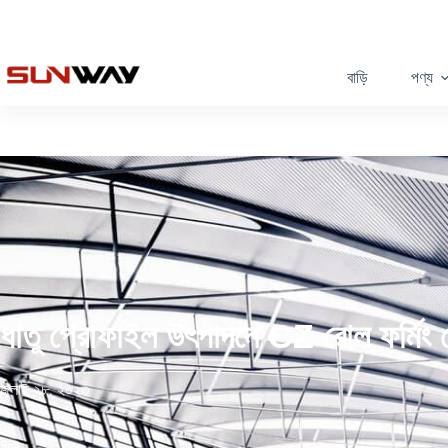
বাড়ি
পণ্য
ধাতু প্রোফাইল উৎপাদনে CZ রোল ফর্মিং মে
জুলাই ২৮, ২০২৩