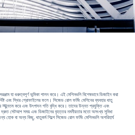
রঞ্জাম যা গুরুত্বপূর্ণ ভূমিকা পালন করে। এই মেশিনগুলি বিশেষভাবে ডিজাইন করা
্দিষ্ট এবং স্থির প্রোফাইলের ফলে। সিজেড রোল ফর্মিং মেশিনের ব্যবহার ধাতু
য় न्यूনতম করে এবং উৎপাদন গতি বৃদ্ধি করে। তাদের উন্নত প্রযুক্তি এবং
ুলতা, দ্রুত সেটআপ সময় এবং ডিজাইনের বৃহত্তর নমনীয়তার মতো অসংখ্য সুবিধা
্য হোক বা অন্য কিছু, ধাতুকর্ম শিল্পে সিজেড রোল ফর্মিং মেশিনগুলি অপরিহার্য