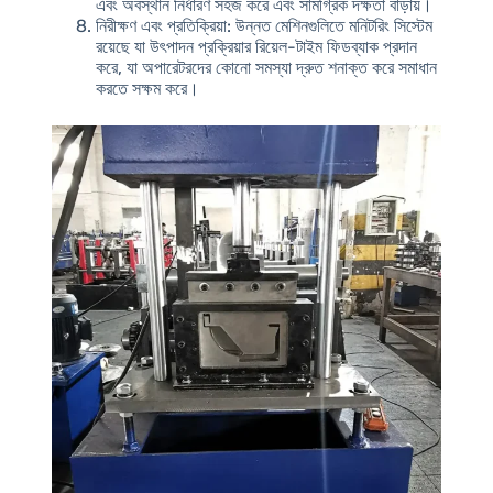
এবং অবস্থান নির্ধারণ সহজ করে এবং সামগ্রিক দক্ষতা বাড়ায়।
নিরীক্ষণ এবং প্রতিক্রিয়া
: উন্নত মেশিনগুলিতে মনিটরিং সিস্টেম
রয়েছে যা উৎপাদন প্রক্রিয়ার রিয়েল-টাইম ফিডব্যাক প্রদান
করে, যা অপারেটরদের কোনো সমস্যা দ্রুত শনাক্ত করে সমাধান
করতে সক্ষম করে।