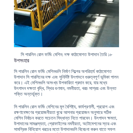
সি পারলিন রোল ফর্মিং মেশিন: দক্ষ কাঠামোগত উপাদান তৈরি ১৮
উপসংহার
সি পারলিন রোল ফর্মিং মেশিনগুলি নির্মাণ শিল্পের অপরিহার্য কাঠামোগত
উপাদান সি পারলিনের দক্ষ এবং সুনির্দিষ্ট উৎপাদনে গুরুত্বপূর্ণ ভূমিকা পালন
করে। এই মেশিনগুলি অসংখ্য উপকারিতা প্রদান করে, যার মধ্যে
উৎপাদন দক্ষতা বৃদ্ধি, স্থির গুণমান, নমনীয়তা, খরচ সাশ্রয় এবং উন্নত
শক্তি অন্তর্ভুক্ত।
সি পারলিন রোল ফর্মিং মেশিনের মূল বৈশিষ্ট্য, কার্যপ্রণালী, প্রয়োগ এবং
রক্ষণাবেক্ষণের প্রয়োজনীয়তা বুঝে আপনার প্রয়োজন অনুসারে সঠিক
মেশিন নির্বাচন করতে সচেতন সিদ্ধান্ত নিতে পারবেন। উৎপাদন ক্ষমতা,
উপাদানের সামঞ্জস্যতা, প্রোফাইলের নমনীয়তা, অটোমেশনের স্তর এবং
সামগ্রিক বিনিয়োগ খরচের মতো উপাদানগুলি বিবেচনা করুন যাতে সফল