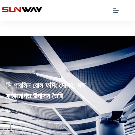
সি পারলিন রোল ফর্মিং মেশিন: দক্ষ
কাঠামোগত উপাদান তৈরি
জুলাই ৫, ২০২৩