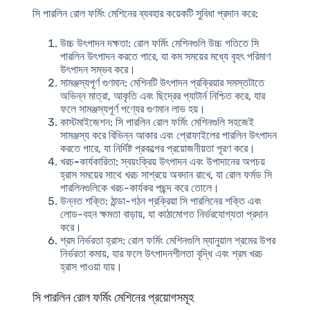
সি পারলিন রোল ফর্মিং মেশিনের ব্যবহার কয়েকটি সুবিধা প্রদান করে:
উচ্চ উৎপাদন দক্ষতা
: রোল ফর্মিং মেশিনগুলি উচ্চ গতিতে সি
পারলিন উৎপাদন করতে পারে, যা কম সময়ের মধ্যে বৃহৎ পরিমাণ
উৎপাদন সম্ভব করে।
সামঞ্জস্যপূর্ণ গুণমান
: মেশিনটি উৎপাদন প্রক্রিয়ার সমস্তটাতে
অভিন্ন মাত্রা, আকৃতি এবং ছিদ্রের প্যাটার্ন নিশ্চিত করে, যার
ফলে সামঞ্জস্যপূর্ণ পণ্যের গুণমান লাভ হয়।
কাস্টমাইজেশন
: সি পারলিন রোল ফর্মিং মেশিনগুলি সহজেই
সামঞ্জস্য করে বিভিন্ন আকার এবং প্রোফাইলের পারলিন উৎপাদন
করতে পারে, যা নির্দিষ্ট প্রকল্পের প্রয়োজনীয়তা পূরণ করে।
খরচ-কার্যকারিতা
: স্বয়ংক্রিয় উৎপাদন এবং উপাদানের অপচয়
হ্রাস সময়ের সাথে খরচ সাশ্রয়ে অবদান রাখে, যা রোল ফর্মড সি
পারলিনগুলিকে খরচ-কার্যকর পছন্দ করে তোলে।
উন্নত শক্তি
: ঠান্ডা-গঠন প্রক্রিয়া সি পারলিনের শক্তি এবং
লোড-বহন ক্ষমতা বাড়ায়, যা কাঠামোগত নির্ভরযোগ্যতা প্রদান
করে।
শ্রম নির্ভরতা হ্রাস
: রোল ফর্মিং মেশিনগুলি ম্যানুয়াল শ্রমের উপর
নির্ভরতা কমায়, যার ফলে উৎপাদনশীলতা বৃদ্ধি এবং শ্রম খরচ
হ্রাস পাওয়া যায়।
সি পারলিন রোল ফর্মিং মেশিনের প্রয়োগসমূহ