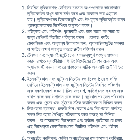
নিয়মিত লুব্রিকেশন
: মেশিনের চলমান অংশগুলোকে ভালোভাবে
লুব্রিকেটেড রাখুন যাতে ঘর্ষণ কমে এবং অকালে ক্ষয় এড়ানো
যায়। লুব্রিকেশনের ফ্রিকোয়েন্সি এবং উপযুক্ত লুব্রিকেন্টের জন্য
প্রস্তুতকারকের নির্দেশিকা অনুসরণ করুন।
পরিষ্কার এবং পরিদর্শন
: ধুলোবালি এবং জমা ময়লা অপসারণের
জন্য মেশিনটি নিয়মিত পরিষ্কার করুন। রোলার, কাটিং
মেকানিজম এবং অন্যান্য উপাদানে ক্ষয়, অ্যালাইনমেন্টের সমস্যা
বা ক্ষতির লক্ষণ শনাক্ত করতে রুটিন পরিদর্শন করুন।
টেনশন এবং অ্যালাইনমেন্ট চেক
: সামঞ্জস্যপূর্ণ পণ্যের গুণমান
বজায় রাখতে ম্যাটেরিয়াল ফিডিং সিস্টেমের টেনশন চেক এবং
অ্যাডজাস্ট করুন এবং রোলারগুলোর সঠিক অ্যালাইনমেন্ট নিশ্চিত
করুন।
ইলেকট্রিকাল এবং কন্ট্রোল সিস্টেম রক্ষণাবেক্ষণ
: রোল ফর্মিং
মেশিনের ইলেকট্রিকাল এবং কন্ট্রোল সিস্টেম নিয়মিত পরিদর্শন
এবং রক্ষণাবেক্ষণ করুন। ঢিলা সংযোগ, ক্ষতিগ্রস্ত ক্যাবল এবং
খারাপ কাজ করা উপাদান চেক করুন। কন্ট্রোল প্যানেল পরিষ্কার
করুন এবং সেন্সর এবং সুইচের সঠিক ক্যালিব্রেশন নিশ্চিত করুন।
নিরাপত্তা ব্যবস্থা
: জরুরি স্টপ বোতাম এবং নিরাপত্তা গার্ডসহ
সকল নিরাপত্তা বৈশিষ্ট্য সঠিকভাবে কাজ করছে তা নিশ্চিত
করুন। অপারেটরদের নিরাপত্তা এবং দুর্ঘটনা প্রতিরোধের জন্য
এই নিরাপত্তা মেকানিজমগুলো নিয়মিত পরিদর্শন এবং পরীক্ষা
করুন।
অপারেটর প্রশিক্ষণ
: মেশিন অপারেটরদের রক্ষণাবেক্ষণ প্রক্রিয়া,