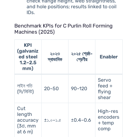
check flange height, web straightness,
and hole positions; results linked to coil
IDs.
Benchmark KPIs for C Purlin Roll Forming
Machines (2025)
KPI
(galvaniz
২০২৩
২০২৫ শ্রেষ্ঠ-
ed steel
Enabler
স্বাভাবিক
শ্রেণীর
1.2–2.5
mm)
Servo
লাইন গতি
feed +
20–50
90–120
(মি/মিনিট)
flying
shear
Cut
High-res
length
encoders
accuracy
±১.০–১.৫
±0.4–0.6
+ temp
(3σ, mm
comp
at 6 m)