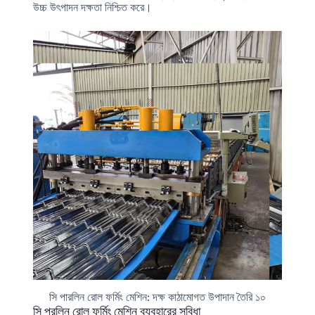
উচ্চ উৎপাদন দক্ষতা নিশ্চিত করে।
সি পারলিন রোল ফর্মিং মেশিন: দক্ষ কাঠামোগত উপাদান তৈরি ১০
সি পুরলিন রোল ফর্মিং মেশিন ব্যবহারের সুবিধা