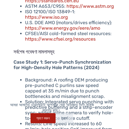
https://standards.cen.eu
ASTM A653/C955:
https://www.astm.org
ISO 12100/ISO 13849-1:
https://www.iso.org
U.S. DOE AMO (motors/drives efficiency):
https://www.energy.gov/eere/amo
CFSEI/AISI cold-formed steel resources:
https://www.cfsei.org/resources
সর্বশেষ গবেষণা মামলাসমূহ
Case Study 1: Servo-Punch Synchronization
for High-Density Hole Patterns (2024)
Background: A roofing OEM producing
pre-punched C purlins saw speed
capped at 35 m/min due to punch
bottlenecks and misalignment scrap.
Solution: Integrated servo punching with
আমরা আমাদের ওয়েবসাইটে আপনাকে সেরা অভিজ্ঞতা দিতে কুকিজ
predictive buffering and a strip-encoder
ব্যবহার করি।.
sync; added inline camera to verify hole-
to-end distance before cutoff.
গ্রহণ করুন
হ্রাস
Results: Line speed increased to 60