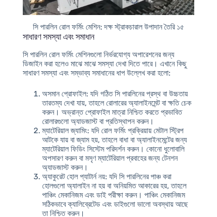
সি পারলিন রোল ফর্মিং মেশিন: দক্ষ স্ট্রাকচারাল উপাদান তৈরি ১৫
সাধারণ সমস্যা এবং সমাধান
সি পারলিন রোল ফর্মিং মেশিনগুলো নির্ভরযোগ্য অপারেশনের জন্য
ডিজাইন করা হলেও মাঝে মাঝে সমস্যা দেখা দিতে পারে। এখানে কিছু
সাধারণ সমস্যা এবং সম্ভাব্য সমাধানের ধাপ উল্লেখ করা হলো:
অসমান প্রোফাইল
: যদি গঠিত সি পারলিনের প্রস্থ বা উচ্চতায়
তারতম্য দেখা যায়, তাহলে রোলারের অ্যালাইনমেন্ট বা ক্ষতি চেক
করুন। অভ্রান্ত প্রোফাইল মাত্রা নিশ্চিত করতে প্রভাবিত
রোলারগুলো অ্যাডজাস্ট বা প্রতিস্থাপন করুন।
ম্যাটেরিয়াল জ্যামিং
: যদি রোল ফর্মিং প্রক্রিয়ায় মেটাল স্ট্রিপ
আটকে যায় বা জ্যাম হয়, তাহলে বাধা বা অ্যালাইনমেন্টের জন্য
ম্যাটেরিয়াল ফিডিং সিস্টেম পরিদর্শন করুন। কোনো ধুলোবালি
অপসারণ করুন বা মসৃণ ম্যাটেরিয়াল প্রবাহের জন্য টেনশন
অ্যাডজাস্ট করুন।
অ্যাকুরেট হোল প্যাটার্ন নয়
: যদি সি পারলিনের পাঞ্চ করা
হোলগুলো অ্যালাইন না হয় বা অনিয়মিত আকারের হয়, তাহলে
পাঞ্চিং মেকানিজম এবং ডাই পরীক্ষা করুন। পাঞ্চিং মেকানিজম
সঠিকভাবে ক্যালিব্রেটেড এবং ডাইগুলো ভালো অবস্থায় আছে
তা নিশ্চিত করুন।