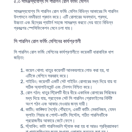
৫.৩ সামঞ্জস্যযোগ্য সি পারলিন রোল ফর্মিং মেশিন
সামঞ্জস্যযোগ্য সি পারলিন রোল ফর্মিং মেশিন বিভিন্ন আকারের সি পারলিন
উৎপাদনে নমনীয়তা প্রদান করে। এটি রোলারের অবস্থান, প্রস্থ,
উচ্চতা এবং ছিদ্রের প্যাটার্ন সহজে সামঞ্জস্য করতে দেয় যাতে বিভিন্ন
প্রকল্পের স্পেসিফিকেশন মেনে চলা যায়।
সি পারলিন রোল ফর্মিং মেশিনের কার্যপ্রণালী
সি পারলিন রোল ফর্মিং মেশিনের কার্যপ্রণালীতে কয়েকটি ধারাবাহিক ধাপ
জড়িত:
কয়েল খোলা
: ধাতুর কয়েলটি আনকয়লারে লোড করা হয়, যা
এটিকে মেশিনে সরবরাহ করে।
গাইডিং
: কয়েলটি একটি সেট গাইডিং রোলারের মধ্য দিয়ে যায় যা
সঠিক অ্যালাইনমেন্ট এবং টেনশন নিশ্চিত করে।
রোল গঠন
: ধাতুর স্ট্রিপটি ধীরে ধীরে একাধিক রোলারের সিরিজের
মধ্য দিয়ে যায়, প্রত্যেক সেট সি পারলিন প্রোফাইলের নির্দিষ্ট
অংশ গঠন এবং আকার দেওয়ার জন্য দায়ী।
কাটিং
: কাঙ্ক্ষিত দৈর্ঘ্যে পৌঁছালে, একটি কাটিং মেকানিজম, যেমন
ফ্লাইং শিয়ার বা পোস্ট-কাটিং সিস্টেম, গঠিত পারলিনটিকে
প্রয়োজনীয় আকারে কেটে ফেলে।
স্ট্যাকিং
: কাটা পারলিনগুলি স্ট্যাক করা হয় বা আরও প্রক্রিয়াকরণ
বা প্যাকেজিংয়ের জন্য সংগ্রহ এলাকায় কনভেয় করা হয়।