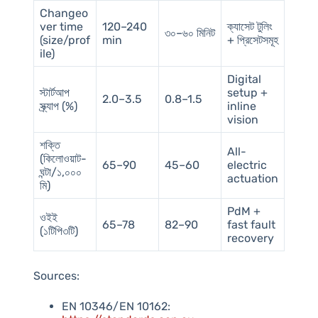
Changeo
ver time
120–240
ক্যাসেট টুলিং
৩০–৬০ মিনিট
(size/prof
min
+ প্রিসেটসমূহ
ile)
Digital
স্টার্টআপ
setup +
2.0–3.5
0.8–1.5
স্ক্র্যাপ (%)
inline
vision
শক্তি
All-
(কিলোওয়াট-
65–90
45–60
electric
ঘন্টা/১,০০০
actuation
মি)
PdM +
ওইই
65–78
82–90
fast fault
(১টিপি৩টি)
recovery
Sources:
EN 10346/EN 10162: