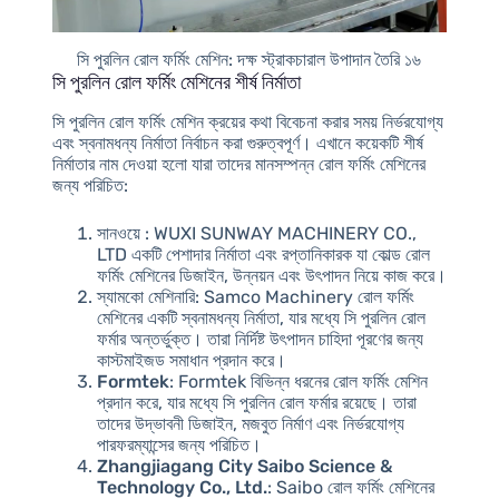
সি পুরলিন রোল ফর্মিং মেশিন: দক্ষ স্ট্রাকচারাল উপাদান তৈরি ১৬
সি পুরলিন রোল ফর্মিং মেশিনের শীর্ষ নির্মাতা
সি পুরলিন রোল ফর্মিং মেশিন ক্রয়ের কথা বিবেচনা করার সময় নির্ভরযোগ্য
এবং স্বনামধন্য নির্মাতা নির্বাচন করা গুরুত্বপূর্ণ। এখানে কয়েকটি শীর্ষ
নির্মাতার নাম দেওয়া হলো যারা তাদের মানসম্পন্ন রোল ফর্মিং মেশিনের
জন্য পরিচিত:
সানওয়ে
: WUXI SUNWAY MACHINERY CO.,
LTD একটি পেশাদার নির্মাতা এবং রপ্তানিকারক যা কোল্ড রোল
ফর্মিং মেশিনের ডিজাইন, উন্নয়ন এবং উৎপাদন নিয়ে কাজ করে।
স্যামকো মেশিনারি
: Samco Machinery রোল ফর্মিং
মেশিনের একটি স্বনামধন্য নির্মাতা, যার মধ্যে সি পুরলিন রোল
ফর্মার অন্তর্ভুক্ত। তারা নির্দিষ্ট উৎপাদন চাহিদা পূরণের জন্য
কাস্টমাইজড সমাধান প্রদান করে।
Formtek
: Formtek বিভিন্ন ধরনের রোল ফর্মিং মেশিন
প্রদান করে, যার মধ্যে সি পুরলিন রোল ফর্মার রয়েছে। তারা
তাদের উদ্ভাবনী ডিজাইন, মজবুত নির্মাণ এবং নির্ভরযোগ্য
পারফরম্যান্সের জন্য পরিচিত।
Zhangjiagang City Saibo Science &
Technology Co., Ltd.
: Saibo রোল ফর্মিং মেশিনের