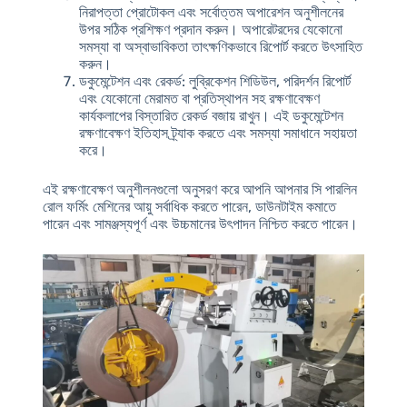
নিরাপত্তা প্রোটোকল এবং সর্বোত্তম অপারেশন অনুশীলনের
উপর সঠিক প্রশিক্ষণ প্রদান করুন। অপারেটরদের যেকোনো
সমস্যা বা অস্বাভাবিকতা তাৎক্ষণিকভাবে রিপোর্ট করতে উৎসাহিত
করুন।
ডকুমেন্টেশন এবং রেকর্ড
: লুব্রিকেশন শিডিউল, পরিদর্শন রিপোর্ট
এবং যেকোনো মেরামত বা প্রতিস্থাপন সহ রক্ষণাবেক্ষণ
কার্যকলাপের বিস্তারিত রেকর্ড বজায় রাখুন। এই ডকুমেন্টেশন
রক্ষণাবেক্ষণ ইতিহাস ট্র্যাক করতে এবং সমস্যা সমাধানে সহায়তা
করে।
এই রক্ষণাবেক্ষণ অনুশীলনগুলো অনুসরণ করে আপনি আপনার সি পারলিন
রোল ফর্মিং মেশিনের আয়ু সর্বাধিক করতে পারেন, ডাউনটাইম কমাতে
পারেন এবং সামঞ্জস্যপূর্ণ এবং উচ্চমানের উৎপাদন নিশ্চিত করতে পারেন।