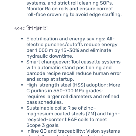
systems, and strict roll cleaning SOPs.
Monitor Ra on rolls and ensure correct
roll-face crowning to avoid edge scuffing.
২০২৫ শিল্প প্রবণতা
Electrification and energy savings: All-
electric punches/cutoffs reduce energy
per 1,000 m by 15–30% and eliminate
hydraulic downtime.
Smart changeover: Tool cassette systems
with automatic stand positioning and
barcode recipe recall reduce human error
and scrap at startup.
High-strength steel (HSS) adoption: More
C purlins in 550–700 MPa grades;
requires larger roll diameters and refined
pass schedules.
Sustainable coils: Rise of zinc–
magnesium coated steels (ZM) and high-
recycled-content EAF coils to meet
Scope 3 goals.
Inline QC and traceability: Vision systems