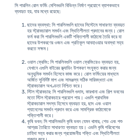
সি পারলিন রোল ফর্মিং মেশিনগুলি বিভিন্ন নির্মাণ প্রয়োগে ব্যাপকভাবে
ব্যবহৃত হয়, যার মধ্যে রয়েছে:
ছাদের ব্যবস্থা
: সি পারলিনগুলি ছাদের সিস্টেমে সাধারণত ব্যবহৃত
হয় স্ট্রাকচারাল সমর্থন এবং স্থিতিশীলতা প্রদানের জন্য। রোল
ফর্ম করা সি পারলিনগুলি একটি শক্তিশালী কাঠামো তৈরি করে যা
ছাদের উপকরণের ওজন এবং প্রতিকূল আবহাওয়ার অবস্থা সহ্য
করতে সক্ষম।
ওয়াল ফ্রেমিং
: সি পারলিনগুলি ওয়াল ফ্রেমিংয়েও ব্যবহৃত হয়,
যেখানে এগুলি বাইরের ক্ল্যাডিং উপকরণ সংযুক্ত করার জন্য
অনুভূমিক সমর্থন হিসেবে কাজ করে। রোল ফর্মিংয়ের মাধ্যমে
অর্জিত সুনির্দিষ্ট মাপ এবং সামঞ্জস্য সঠিক সারিবদ্ধতা এবং
স্ট্রাকচারাল অখণ্ডতা নিশ্চিত করে।
স্টিল স্ট্রাকচার
: সি পারলিনগুলি গুদাম, কারখানা এবং শিল্প ভবনের
মতো স্টিল স্ট্রাকচারে প্রয়োগ পায়। এগুলি প্রাথমিক
স্ট্রাকচারাল সদস্য হিসেবে ব্যবহৃত হয়, ছাদ এবং ওয়াল
প্যানেলের সমর্থন প্রদান করে এবং সামগ্রিক কাঠামোকে
শক্তিশালী করে।
কৃষি ভবন
: সি পারলিনগুলি কৃষি ভবন যেমন খামার, শেড এবং পশু
আশ্রয় তৈরিতে সাধারণত ব্যবহৃত হয়। এগুলি কৃষি পরিবেশের
চাহিদা সহ্য করার জন্য প্রয়োজনীয় শক্তি এবং স্থিতিশীলতা
প্রদান করে।