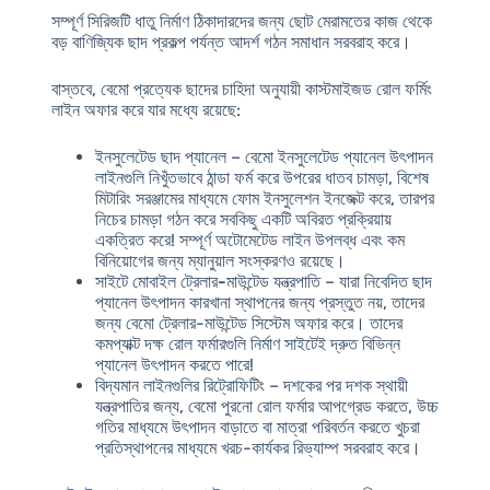
সম্পূর্ণ সিরিজটি ধাতু নির্মাণ ঠিকাদারদের জন্য ছোট মেরামতের কাজ থেকে
বড় বাণিজ্যিক ছাদ প্রকল্প পর্যন্ত আদর্শ গঠন সমাধান সরবরাহ করে।
বাস্তবে, বেমো প্রত্যেক ছাদের চাহিদা অনুযায়ী কাস্টমাইজড রোল ফর্মিং
লাইন অফার করে যার মধ্যে রয়েছে:
ইনসুলেটেড ছাদ প্যানেল
– বেমো ইনসুলেটেড প্যানেল উৎপাদন
লাইনগুলি নিখুঁতভাবে ঠান্ডা ফর্ম করে উপরের ধাতব চামড়া, বিশেষ
মিটারিং সরঞ্জামের মাধ্যমে ফোম ইনসুলেশন ইনজেক্ট করে, তারপর
নিচের চামড়া গঠন করে সবকিছু একটি অবিরত প্রক্রিয়ায়
একত্রিত করে! সম্পূর্ণ অটোমেটেড লাইন উপলব্ধ এবং কম
বিনিয়োগের জন্য ম্যানুয়াল সংস্করণও রয়েছে।
সাইটে মোবাইল ট্রেলার-মাউন্টেড যন্ত্রপাতি
– যারা নিবেদিত ছাদ
প্যানেল উৎপাদন কারখানা স্থাপনের জন্য প্রস্তুত নয়, তাদের
জন্য বেমো ট্রেলার-মাউন্টেড সিস্টেম অফার করে। তাদের
কমপ্যাক্ট দক্ষ রোল ফর্মারগুলি নির্মাণ সাইটেই দ্রুত বিভিন্ন
প্যানেল উৎপাদন করতে পারে!
বিদ্যমান লাইনগুলির রিট্রোফিটিং
– দশকের পর দশক স্থায়ী
যন্ত্রপাতির জন্য, বেমো পুরনো রোল ফর্মার আপগ্রেড করতে, উচ্চ
গতির মাধ্যমে উৎপাদন বাড়াতে বা মাত্রা পরিবর্তন করতে খুচরা
প্রতিস্থাপনের মাধ্যমে খরচ-কার্যকর রিভ্যাম্প সরবরাহ করে।