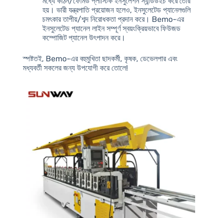
মধ্যে কঠিন/ফোমড প্লাস্টিক ইনসুলেশন স্যান্ডউইচ করে তৈরি
হয়। ভারী যন্ত্রপাতি প্রয়োজন হলেও, ইনসুলেটেড প্যানেলগুলি
চমৎকার তাপীয়/শব্দ নিরোধকতা প্রদান করে। Bemo-এর
ইনসুলেটেড প্যানেল লাইন সম্পূর্ণ স্বয়ংক্রিয়ভাবে ফিউজড
কম্পোজিট প্যানেল উৎপাদন করে।
স্পষ্টতই, Bemo-এর বহুমুখিতা ছাদকর্মী, কৃষক, ডেভেলপার এবং
মধ্যবর্তী সকলের জন্য উপযোগী করে তোলে!