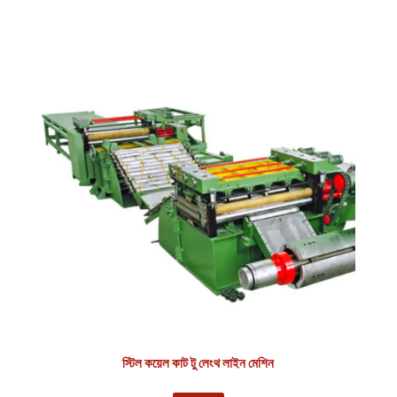
স্টিল কয়েল কাট টু লেংথ লাইন মেশিন