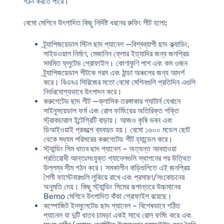
গঠন করতে পারে।
বেমো মেশিনে উৎপাদিত কিছু নির্দিষ্ট ধরনের রুফিং শীট হলো:
ট্র্যাপিজয়েডাল স্টিল ছাদ প্যানেল
—বিশ্বব্যাপী ছাদ ক্ল্যাডিং,
সাইডওয়াল নির্মাণ, মেজানিন ফ্লোর ইত্যাদির জন্য জনপ্রিয়
সমমিত ফ্লুটেড প্রোফাইল। কোণাকুণি পাশ এবং কম ওজন
ট্র্যাপিজয়েডাল শীটকে গরম এবং ঠান্ডা অঞ্চলের জন্য আদর্শ
করে। বিএনএ সিরিজের মতো বেমো মেশিনগুলি প্রতিদিন এগুলি
নির্ভরযোগ্যভাবে উৎপাদন করে।
করুগেটেড ছাদ শীট
—ক্লাসিক তরঙ্গাকার প্যাটার্ন যেখানে
সাইনুসয়েডাল ফর্ম এবং রোল ফর্মিংয়ের অতিরিক্ত শক্তি
স্ট্রাকচারাল ইন্টেগ্রিটি বাড়ায়। আজও কৃষি ভবন এবং
ডিআইওয়াই প্রকল্পে ব্যবহৃত হয়। বেমো ১৬০০ মডেল ছোট
থেকে মধ্যম পরিসরের করুগেটেড শীট হ্যান্ডেল করে।
স্ট্যান্ডিং সিম ধাতব ছাদ প্যানেল
– অত্যন্ত আবহাওয়া
প্রতিরোধী আন্তঃসংযুক্ত প্যানেলগুলি স্থাপনের পর উত্থিত
উল্লম্ব সীম গঠন করে। সমকালীন বাড়িগুলিতে এই জনপ্রিয়
শৈলী ফাস্টেনারগুলি লুকিয়ে রাখে এবং প্রসারণ/সংকোচনের
অনুমতি দেয়। কিছু স্ট্যান্ডিং সিমের রূপান্তরে উচ্চমানের
Bemo মেশিনে উৎপাদিত বাঁকা প্রোফাইল রয়েছে।
কম্পোজিট ইনসুলেটেড ছাদ প্যানেল
– বিশেষভাবে গঠিত
প্যানেল যা দুটি ধাতব চামড়া একই সাথে রোল ফর্মিং করে এবং