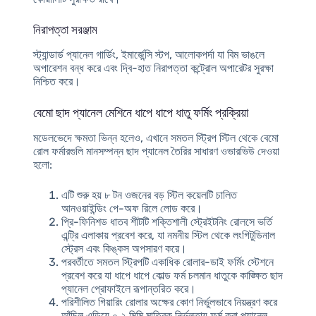
নিরাপত্তা সরঞ্জাম
স্ট্যান্ডার্ড প্যানেল গার্ডিং, ইমার্জেন্সি স্টপ, আলোকপর্দা যা বিম ভাঙলে
অপারেশন বন্ধ করে এবং দ্বি-হাত নিরাপত্তা কন্ট্রোল অপারেটর সুরক্ষা
নিশ্চিত করে।
বেমো ছাদ প্যানেল মেশিনে ধাপে ধাপে ধাতু ফর্মিং প্রক্রিয়া
মডেলভেদে ক্ষমতা ভিন্ন হলেও, এখানে সমতল স্ট্রিপ স্টিল থেকে বেমো
রোল ফর্মারগুলি মানসম্পন্ন ছাদ প্যানেল তৈরির সাধারণ ওভারভিউ দেওয়া
হলো:
এটি শুরু হয় ৮ টন ওজনের বড় স্টিল কয়েলটি চালিত
আনওয়াইন্ডিং পে-অফ রিলে লোড করে।
প্রি-ফিনিশড ধাতব শীটটি শক্তিশালী স্ট্রেইটনিং রোলসে ভর্তি
এন্ট্রি এলাকায় প্রবেশ করে, যা নমনীয় স্টিল থেকে লংগিটুডিনাল
স্ট্রেস এবং কিঙ্কস অপসারণ করে।
পরবর্তীতে সমতল স্ট্রিপটি একাধিক রোলার-ডাই ফর্মিং স্টেশনে
প্রবেশ করে যা
ধাপে ধাপে কোল্ড ফর্ম
চলমান ধাতুকে কাঙ্ক্ষিত ছাদ
প্যানেল প্রোফাইলে রূপান্তরিত করে।
পরিশীলিত গিয়ারিং রোলার অক্ষের কোণ নির্ভুলভাবে নিয়ন্ত্রণ করে
আঁচিল এড়িয়ে ০.২ মিমি মাত্রিক নির্ভুলতায় ফর্ম করা প্যানেল