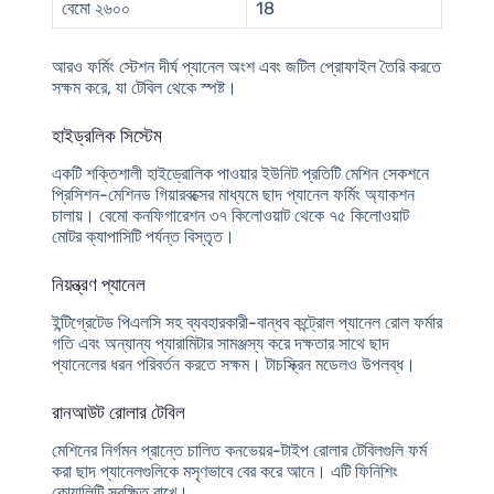
বেমো ২৬০০
18
আরও ফর্মিং স্টেশন দীর্ঘ প্যানেল অংশ এবং জটিল প্রোফাইল তৈরি করতে
সক্ষম করে, যা টেবিল থেকে স্পষ্ট।
হাইড্রলিক সিস্টেম
একটি শক্তিশালী হাইড্রোলিক পাওয়ার ইউনিট প্রতিটি মেশিন সেকশনে
প্রিসিশন-মেশিনড গিয়ারবক্সের মাধ্যমে ছাদ প্যানেল ফর্মিং অ্যাকশন
চালায়। বেমো কনফিগারেশন ৩৭ কিলোওয়াট থেকে ৭৫ কিলোওয়াট
মোটর ক্যাপাসিটি পর্যন্ত বিস্তৃত।
নিয়ন্ত্রণ প্যানেল
ইন্টিগ্রেটেড পিএলসি সহ ব্যবহারকারী-বান্ধব কন্ট্রোল প্যানেল রোল ফর্মার
গতি এবং অন্যান্য প্যারামিটার সামঞ্জস্য করে দক্ষতার সাথে ছাদ
প্যানেলের ধরন পরিবর্তন করতে সক্ষম। টাচস্ক্রিন মডেলও উপলব্ধ।
রানআউট রোলার টেবিল
মেশিনের নির্গমন প্রান্তে চালিত কনভেয়র-টাইপ রোলার টেবিলগুলি ফর্ম
করা ছাদ প্যানেলগুলিকে মসৃণভাবে বের করে আনে। এটি ফিনিশিং
কোয়ালিটি সুরক্ষিত রাখে।