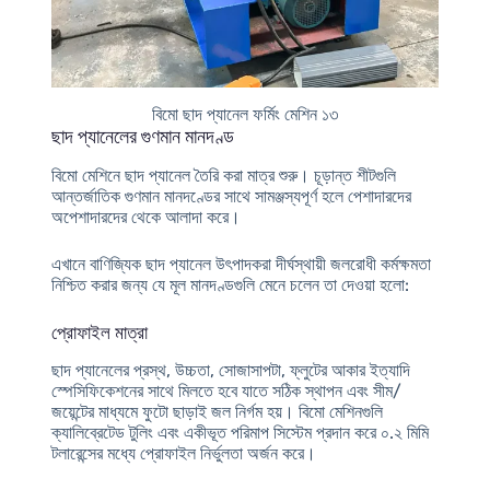
বিমো ছাদ প্যানেল ফর্মিং মেশিন ১৩
ছাদ প্যানেলের গুণমান মানদণ্ড
বিমো মেশিনে ছাদ প্যানেল তৈরি করা মাত্র শুরু। চূড়ান্ত শীটগুলি
আন্তর্জাতিক গুণমান মানদণ্ডের সাথে সামঞ্জস্যপূর্ণ হলে পেশাদারদের
অপেশাদারদের থেকে আলাদা করে।
এখানে বাণিজ্যিক ছাদ প্যানেল উৎপাদকরা দীর্ঘস্থায়ী জলরোধী কর্মক্ষমতা
নিশ্চিত করার জন্য যে মূল মানদণ্ডগুলি মেনে চলেন তা দেওয়া হলো:
প্রোফাইল মাত্রা
ছাদ প্যানেলের প্রস্থ, উচ্চতা, সোজাসাপটা, ফ্লুটের আকার ইত্যাদি
স্পেসিফিকেশনের সাথে মিলতে হবে যাতে সঠিক স্থাপন এবং সীম/
জয়েন্টের মাধ্যমে ফুটো ছাড়াই জল নির্গম হয়। বিমো মেশিনগুলি
ক্যালিব্রেটেড টুলিং এবং একীভূত পরিমাপ সিস্টেম প্রদান করে ০.২ মিমি
টলারেন্সের মধ্যে প্রোফাইল নির্ভুলতা অর্জন করে।