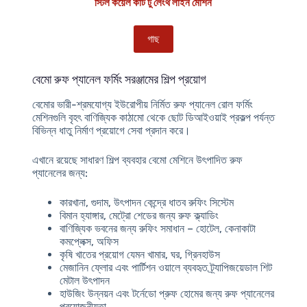
স্টিল কয়েল কাট টু লেংথ লাইন মেশিন
গাছ
বেমো রুফ প্যানেল ফর্মিং সরঞ্জামের শিল্প প্রয়োগ
বেমোর ভারী-শ্রমযোগ্য ইউরোপীয় নির্মিত রুফ প্যানেল রোল ফর্মিং
মেশিনগুলি বৃহৎ বাণিজ্যিক কাঠামো থেকে ছোট ডিআইওয়াই প্রকল্প পর্যন্ত
বিভিন্ন ধাতু নির্মাণ প্রয়োগে সেবা প্রদান করে।
এখানে রয়েছে
সাধারণ শিল্প ব্যবহার
বেমো মেশিনে উৎপাদিত রুফ
প্যানেলের জন্য:
কারখানা, গুদাম, উৎপাদন কেন্দ্রে ধাতব রুফিং সিস্টেম
বিমান হ্যাঙ্গার, মেট্রো শেডের জন্য রুফ ক্ল্যাডিং
বাণিজ্যিক ভবনের জন্য রুফিং সমাধান – হোটেল, কেনাকাটা
কমপ্লেক্স, অফিস
কৃষি খাতের প্রয়োগ যেমন খামার, ঘর, গ্রিনহাউস
মেজানিন ফ্লোর এবং পার্টিশন ওয়ালে ব্যবহৃত ট্র্যাপিজয়েডাল শিট
মেটাল উৎপাদন
হাউজিং উন্নয়ন এবং টর্নেডো প্রুফ হোমের জন্য রুফ প্যানেলের
প্রয়োজনীয়তা