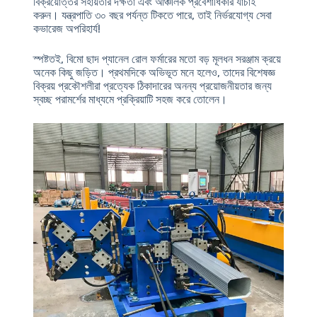
বিক্রয়োত্তর সহায়তার দক্ষতা এবং আঞ্চলিক প্রবেশাধিকার যাচাই
করুন। যন্ত্রপাতি ৩০ বছর পর্যন্ত টিকতে পারে, তাই নির্ভরযোগ্য সেবা
কভারেজ অপরিহার্য!
স্পষ্টতই, বিমো ছাদ প্যানেল রোল ফর্মারের মতো বড় মূলধন সরঞ্জাম ক্রয়ে
অনেক কিছু জড়িত। প্রথমদিকে অভিভূত মনে হলেও, তাদের বিশেষজ্ঞ
বিক্রয় প্রকৌশলীরা প্রত্যেক ঠিকাদারের অনন্য প্রয়োজনীয়তার জন্য
স্বচ্ছ পরামর্শের মাধ্যমে প্রক্রিয়াটি সহজ করে তোলেন।