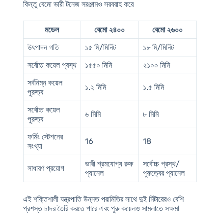
কিন্তু বেমো ভারী টনেজ সরঞ্জামও সরবরাহ করে
মডেল
বেমো ২৪০০
বেমো ২৬০০
উৎপাদন গতি
১৫ মি/মিনিট
১৮ মি/মিনিট
সর্বোচ্চ কয়েল প্রস্থ
১৫৫০ মিমি
২১০০ মিমি
সর্বনিম্ন কয়েল
১.২ মিমি
১.৫ মিমি
পুরুত্ব
সর্বোচ্চ কয়েল
৬ মিমি
৮ মিমি
পুরুত্ব
ফর্মিং স্টেশনের
16
18
সংখ্যা
ভারী শ্রমযোগ্য রুফ
সর্বোচ্চ প্রস্থ/
সাধারণ প্রয়োগ
প্যানেল
পুরুত্বের প্যানেল
এই শক্তিশালী যন্ত্রপাতি উন্নত পরামিতির সাথে দুই মিটারেরও বেশি
প্রশস্ত চাদর তৈরি করতে পারে এবং পুরু কয়েলও সামলাতে সক্ষম!