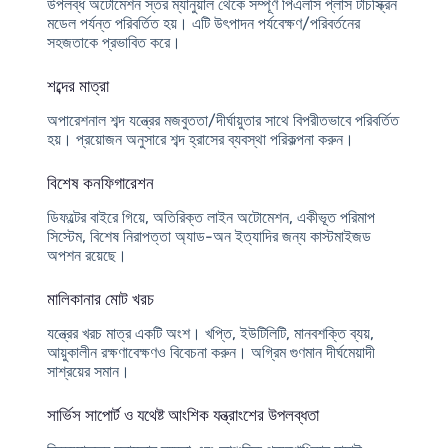
উপলব্ধ অটোমেশন স্তর ম্যানুয়াল থেকে সম্পূর্ণ পিএলসি প্লাস টাচস্ক্রিন
মডেল পর্যন্ত পরিবর্তিত হয়। এটি উৎপাদন পর্যবেক্ষণ/পরিবর্তনের
সহজতাকে প্রভাবিত করে।
শব্দের মাত্রা
অপারেশনাল শব্দ যন্ত্রের মজবুততা/দীর্ঘায়ুতার সাথে বিপরীতভাবে পরিবর্তিত
হয়। প্রয়োজন অনুসারে শব্দ হ্রাসের ব্যবস্থা পরিকল্পনা করুন।
বিশেষ কনফিগারেশন
ডিফল্টের বাইরে গিয়ে, অতিরিক্ত লাইন অটোমেশন, একীভূত পরিমাপ
সিস্টেম, বিশেষ নিরাপত্তা অ্যাড-অন ইত্যাদির জন্য কাস্টমাইজড
অপশন রয়েছে।
মালিকানার মোট খরচ
যন্ত্রের খরচ মাত্র একটি অংশ। খপ্তি, ইউটিলিটি, মানবশক্তি ব্যয়,
আয়ুকালীন রক্ষণাবেক্ষণও বিবেচনা করুন। অগ্রিম গুণমান দীর্ঘমেয়াদী
সাশ্রয়ের সমান।
সার্ভিস সাপোর্ট ও যথেষ্ট আংশিক যন্ত্রাংশের উপলব্ধতা