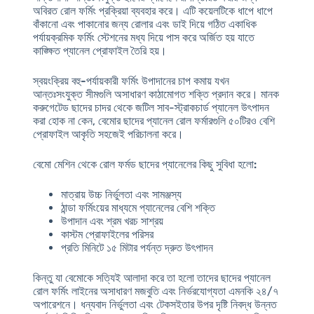
অবিরত রোল ফর্মিং প্রক্রিয়া ব্যবহার করে। এটি কয়েলটিকে ধাপে ধাপে
বাঁকানো এবং পাকানোর জন্য রোলার এবং ডাই দিয়ে গঠিত একাধিক
পর্যায়ক্রমিক ফর্মিং স্টেশনের মধ্য দিয়ে পাস করে অর্জিত হয় যাতে
কাঙ্ক্ষিত প্যানেল প্রোফাইল তৈরি হয়।
স্বয়ংক্রিয় বহু-পর্যায়কারী ফর্মিং উপাদানের চাপ কমায়
যখন
আন্তঃসংযুক্ত সীমগুলি অসাধারণ কাঠামোগত শক্তি প্রদান করে। মানক
করুগেটেড ছাদের চাদর থেকে জটিল সাব-স্ট্রাকচার্ড প্যানেল উৎপাদন
করা হোক না কেন, বেমোর ছাদের প্যানেল রোল ফর্মারগুলি ৫০টিরও বেশি
প্রোফাইল আকৃতি সহজেই পরিচালনা করে।
বেমো মেশিন থেকে রোল ফর্মড ছাদের প্যানেলের কিছু সুবিধা হলো:
মাত্রায় উচ্চ নির্ভুলতা এবং সামঞ্জস্য
ঠান্ডা ফর্মিংয়ের মাধ্যমে প্যানেলের বেশি শক্তি
উপাদান এবং শ্রম খরচ সাশ্রয়
কাস্টম প্রোফাইলের পরিসর
প্রতি মিনিটে ১৫ মিটার পর্যন্ত দ্রুত উৎপাদন
কিন্তু যা বেমোকে সত্যিই আলাদা করে তা হলো তাদের ছাদের প্যানেল
রোল ফর্মিং লাইনের অসাধারণ মজবুতি এবং নির্ভরযোগ্যতা এমনকি ২৪/৭
অপারেশনে। ধন্যবাদ
নির্ভুলতা এবং টেকসইতার উপর দৃষ্টি নিবদ্ধ উন্নত