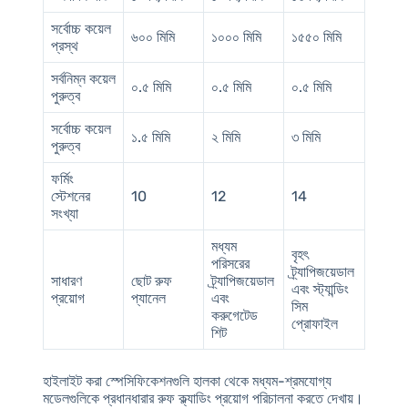
সর্বোচ্চ কয়েল
৬০০ মিমি
১০০০ মিমি
১৫৫০ মিমি
প্রস্থ
সর্বনিম্ন কয়েল
০.৫ মিমি
০.৫ মিমি
০.৫ মিমি
পুরুত্ব
সর্বোচ্চ কয়েল
১.৫ মিমি
২ মিমি
৩ মিমি
পুরুত্ব
ফর্মিং
স্টেশনের
10
12
14
সংখ্যা
মধ্যম
বৃহৎ
পরিসরের
ট্র্যাপিজয়েডাল
সাধারণ
ছোট রুফ
ট্র্যাপিজয়েডাল
এবং স্ট্যান্ডিং
প্রয়োগ
প্যানেল
এবং
সিম
করুগেটেড
প্রোফাইল
শিট
হাইলাইট করা স্পেসিফিকেশনগুলি হালকা থেকে মধ্যম-শ্রমযোগ্য
মডেলগুলিকে প্রধানধারার রুফ ক্ল্যাডিং প্রয়োগ পরিচালনা করতে দেখায়।