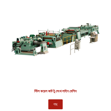
স্টিল কয়েল কাট টু লেংথ লাইন মেশিন
গাছ