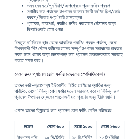
ভবন মেরামত/পুনর্নির্মাণ/আপগ্রেডে পুনঃ-রুফিং প্রকল্প
স্থানীয় রুফ প্যানেল উৎপাদন অন্বেষণকারী কটেজ শিল্প/ছোট
ব্যবসা/নিজের পণ্য তৈরি উদ্যোক্তা
গ্যারেজ, কারপোর্ট, প্যাটিও রুফিং প্রয়োজন মেটানোর জন্য
ডিআইওয়াই হোম ওনার
বিস্তৃত বাণিজ্যিক ছাদ থেকে আবাসিক প্যাটিও প্রকল্প পর্যন্ত, বেমো
বিশ্বব্যাপী শিট মেটাল কর্মীদের তাদের সম্পূর্ণ উৎপাদন সমাধানের মাধ্যমে
সকল ভবন খাতের জন্য মানসম্পন্ন রুফ প্যানেল লাভজনকভাবে সরবরাহ
করতে সক্ষম করে।
বেমো রুফ প্যানেল রোল ফর্মার মডেলের স্পেসিফিকেশন
তাদের ভারী-শ্রমযোগ্য ইউরোপীয় নির্মিত মেশিনের খ্যাতির জন্য
পরিচিত, বেমো বিভিন্ন রোল ফর্মার মডেল সরবরাহ করে যা বিভিন্ন রুফ
প্যানেল উৎপাদন স্কেলের প্রয়োজনীয়তা পূরণের জন্য ইঞ্জিনিয়ার্ড।
এখানে তাদের
স্ট্যান্ডার্ড রুফ প্যানেল রোল ফর্মিং মেশিন পরিসরের
:
মডেল
বেমো ৬০০
বেমো ১০০০
বেমো ১৬০০
উৎপাদন গতি
১০ মি/মিনিট
১০ মি/মিনিট
১৫ মি/মিনিট