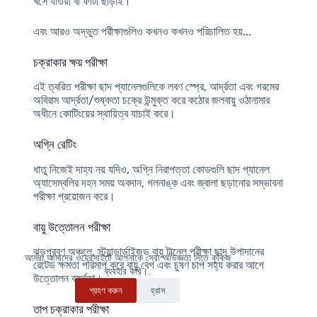
খসে যাওয়া বা ফাটা ছাড়াই।
এবং আরও অদ্ভুত পরীক্ষাগুলিও কখনও কখনও পরিচালিত হয়...
চক্রাকার ক্ষয় পরীক্ষা
এই ত্বরিত পরীক্ষা ছাদ প্যানেলগুলিকে লবণ স্প্রে, আর্দ্রতা এবং গরমের
অবিরাম আর্দ্রতা/শুষ্কতা চক্রে উন্মুক্ত করে কঠোর জলবায়ু ওঠানামার
অধীনে কোটিংয়ের স্থায়িত্ব যাচাই করে।
অগ্নি রেটিং
ধাতু নিজেই দাহ্য নয় যদিও, অগ্নি নিরাপত্তা কোডগুলি ছাদ প্যানেল
অ্যাসেম্বলির দহন সময় অবদান, গলনাঙ্ক এবং জ্বালা ছড়ানোর সম্ভাবনা
পরীক্ষা প্রয়োজন করে।
বায়ু উত্তোলন পরীক্ষা
ঝড়প্রবণ অঞ্চলে, স্ট্যান্ডার্ডাইজড বায়ু টানেল পরীক্ষা ছাদ উপাদানের
আমরা আমাদের ওয়েবসাইটে আপনাকে সেরা অভিজ্ঞতা দিতে কুকিজ
রেটেড ক্ষমতা পরিমাপ করে বায়ু বেগ এবং চুষণ চাপ সহ্য করার আগে
ব্যবহার করি।.
উত্তোলন ব্যর্থতা।
গ্রহণ করুন
হ্রাস
তাপ চক্রাকার পরীক্ষা