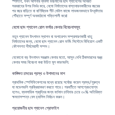
স্পষ্টতই, যখন আপনার ব্যবসা উচ্চমানের ছাদ প্যানেলের অবিরত
সরবরাহের উপর নির্ভর করে, বেমো নির্মাতাদের বাস্তবায়নকারীদের বছরের
পর বছর বাড়িতে বা বাণিজ্যিক শীট মেটাল কাজে লাভজনকভাবে উৎকৃষ্টতায়
পৌঁছাতে সম্পূর্ণ অবকাঠামো শক্তিশালী করে!
বেমো ছাদ প্যানেল রোল ফর্মার কেনার বিবেচনাসমূহ
নতুন প্যানেল উৎপাদন স্থাপন বা অপারেশন সম্প্রসারণকারী ধাতু
নির্মাতাদের জন্য, বেমো ছাদ প্যানেল রোল ফর্মিং সিস্টেমে বিনিয়োগ একটি
কৌশলগত দীর্ঘমেয়াদী সম্পদ।
যেকোনো বড় উৎপাদন সরঞ্জাম কেনার মতো, আসুন দেখি ঠিকাদারদের যন্ত্র
কেনার সময় বিবেচনা করা উচিত মূল কারণগুলি:
কাঙ্ক্ষিত চাদরের প্রস্থ ও উপাদানের মাপ
প্রাথমিক স্পেসিফিকেশনের মধ্যে রয়েছে সর্বোচ্চ কয়েল প্রস্থ/পুরুত্ব
যা মডেলগুলি প্রক্রিয়াকরণ করতে পারে। পরবর্তীতে আপগ্রেডযোগ্য
হলেও, ব্যবসায়িক প্রবৃদ্ধির জন্য বর্তমান চাহিদার চেয়ে ৩০% অতিরিক্ত
ক্ষমতাসম্পন্ন বেস চ্যাসিস নির্বাচন করুন।
প্রয়োজনীয় ছাদ প্যানেল প্রোফাইল