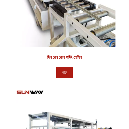
দিন রেল রোল ফর্মিং মেশিন
গাছ