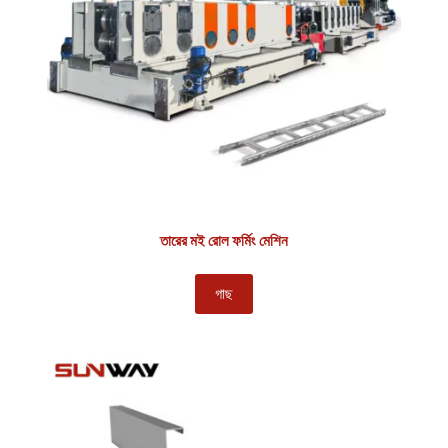
তারের মই রোল ফর্মিং মেশিন
গাছ