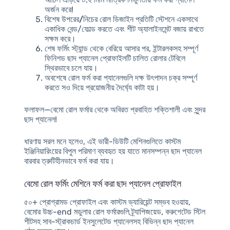
অর্জন করে!
বিশেষ
উপরের/নিচের রোল ডিজাইন
প্রতিটি স্টেশনে একসাথে
একাধিক বেন্ড/ফোল্ড করতে এবং শীট অ্যালাইনমেন্ট বজায় রাখতে
সক্ষম করে।
শেষ ফর্মিং স্ট্যান্ড থেকে বেরিয়ে আসার পর, ইন্টারলকসহ সম্পূর্ণ
ফিনিশড ছাদ প্যানেল প্রোফাইলটি চালিত রোলার টেবিলে
স্থিরভাবে চলে যায়।
অবশেষে রোল ফর্ম করা প্যানেলগুলি দক্ষ উৎপাদন চক্র সম্পূর্ণ
করতে সও দিয়ে প্রয়োজনীয় দৈর্ঘ্যে কাটা হয়।
ফলাফল—বেমো রোল ফর্মার থেকে অবিরত প্রবাহিত শক্তিশালী এবং সুন্দর
ছাদ প্যানেল!
ধারণায় সরল মনে হলেও, এই ভারী-ডিউটি মেশিনগুলিতে কাস্টম
ইঞ্জিনিয়ারিংয়ের বিপুল পরিমাণ ব্যবহৃত হয় যাতে মানসম্পন্ন ছাদ প্যানেল
বারবার ত্রুটিহীনভাবে ফর্ম করা যায়।
বেমো রোল ফর্মিং মেশিনে ফর্ম করা ছাদ প্যানেল প্রোফাইল
৫০+ প্রোগ্রামড প্রোফাইল এবং কাস্টম ভ্যারিয়েন্ট সম্ভব হওয়ায়,
বেমোর উচ্চ-end মডুলার রোল ফর্মারগুলি ট্র্যাপিজয়েড, করুগেটেড স্টিল
শীটসহ সাব-স্ট্রাকচার্ড ইনসুলেটেড প্যানেলসহ বিভিন্ন ছাদ প্যানেল