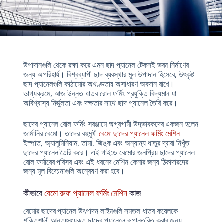
উপাদানগুলি থেকে রক্ষা করে এমন ছাদ প্যানেল টেকসই ভবন নির্মাণের
জন্য অপরিহার্য। বিশ্বব্যাপী ছাদ ব্যবস্থার মূল উপাদান হিসেবে, উৎকৃষ্ট
ছাদ প্যানেলগুলি কাঠামোর অখণ্ডতায় অসাধারণ অবদান রাখে।
ভাগ্যক্রমে, আজ উন্নত ধাতব রোল ফর্মিং প্রযুক্তি বিদ্যমান যা
অবিশ্বাস্য নির্ভুলতা এবং দক্ষতার সাথে ছাদ প্যানেল তৈরি করে।
ছাদের প্যানেল রোল ফর্মিং সরঞ্জামে অগ্রগামী উদ্ভাবকদের একজন হলেন
জার্মানির বেমো। তাদের বহুমুখী
বেমো ছাদের প্যানেল ফর্মিং মেশিন
ইস্পাত, অ্যালুমিনিয়াম, তামা, জিঙ্ক এবং অন্যান্য ধাতুর দ্বারা নিখুঁত
ছাদের প্যানেল তৈরি করে। এই গাইডে বেমোর জনপ্রিয় ছাদের প্যানেল
রোল ফর্মারের পরিসর এবং এই ধরনের মেশিন কেনার জন্য ঠিকাদারদের
জন্য মূল বিবেচনাগুলি অন্বেষণ করা হবে।
কীভাবে
বেমো রুফ প্যানেল ফর্মিং মেশিন
কাজ
বেমোর ছাদের প্যানেল উৎপাদন লাইনগুলি সমতল ধাতব কয়েলকে
শক্তিশালী আন্তঃসংযুক্ত ছাদের প্যানেলে রূপান্তরিত করার জন্য