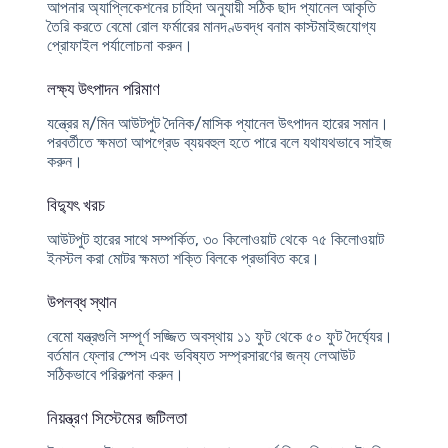
আপনার অ্যাপ্লিকেশনের চাহিদা অনুযায়ী সঠিক ছাদ প্যানেল আকৃতি
তৈরি করতে বেমো রোল ফর্মারের মানদণ্ডবদ্ধ বনাম কাস্টমাইজযোগ্য
প্রোফাইল পর্যালোচনা করুন।
লক্ষ্য উৎপাদন পরিমাণ
যন্ত্রের ম/মিন আউটপুট দৈনিক/মাসিক প্যানেল উৎপাদন হারের সমান।
পরবর্তীতে ক্ষমতা আপগ্রেড ব্যয়বহুল হতে পারে বলে যথাযথভাবে সাইজ
করুন।
বিদ্যুৎ খরচ
আউটপুট হারের সাথে সম্পর্কিত, ৩০ কিলোওয়াট থেকে ৭৫ কিলোওয়াট
ইনস্টল করা মোটর ক্ষমতা শক্তি বিলকে প্রভাবিত করে।
উপলব্ধ স্থান
বেমো যন্ত্রগুলি সম্পূর্ণ সজ্জিত অবস্থায় ১১ ফুট থেকে ৫০ ফুট দৈর্ঘ্যের।
বর্তমান ফ্লোর স্পেস এবং ভবিষ্যত সম্প্রসারণের জন্য লেআউট
সঠিকভাবে পরিকল্পনা করুন।
নিয়ন্ত্রণ সিস্টেমের জটিলতা