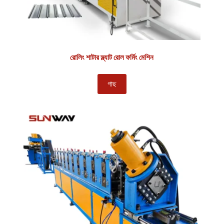
রোলিং শাটার স্ল্যাট রোল ফর্মিং মেশিন
গাছ