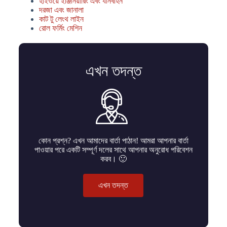
হাইওয়ে ইঞ্জিনিয়ারিং এবং যানবাহন
দরজা এবং জানালা
কাট টু লেংথ লাইন
রোল ফর্মিং মেশিন
এখন তদন্ত
কোন প্রশ্ন? এখন আমাদের বার্তা পাঠান! আমরা আপনার বার্তা
পাওয়ার পরে একটি সম্পূর্ণ দলের সাথে আপনার অনুরোধ পরিবেশন
করব। 🙂
এখন তদন্ত