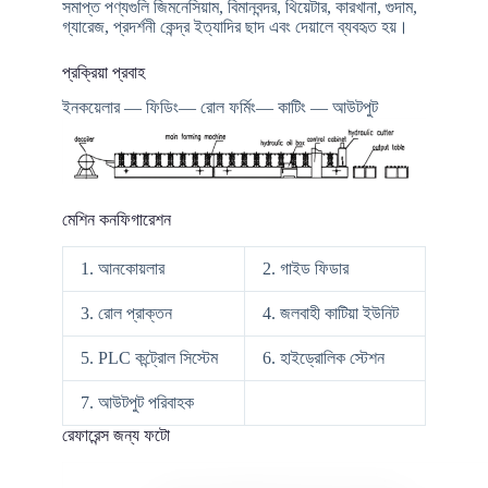
সমাপ্ত পণ্যগুলি জিমনেসিয়াম, বিমানবন্দর, থিয়েটার, কারখানা, গুদাম,
গ্যারেজ, প্রদর্শনী কেন্দ্র ইত্যাদির ছাদ এবং দেয়ালে ব্যবহৃত হয়।
প্রক্রিয়া প্রবাহ
ইনকয়েলার — ফিডিং— রোল ফর্মিং— কাটিং — আউটপুট
মেশিন কনফিগারেশন
1. আনকোয়লার
2. গাইড ফিডার
3. রোল প্রাক্তন
4. জলবাহী কাটিয়া ইউনিট
5. PLC কন্ট্রোল সিস্টেম
6. হাইড্রোলিক স্টেশন
7. আউটপুট পরিবাহক
রেফারেন্স জন্য ফটো