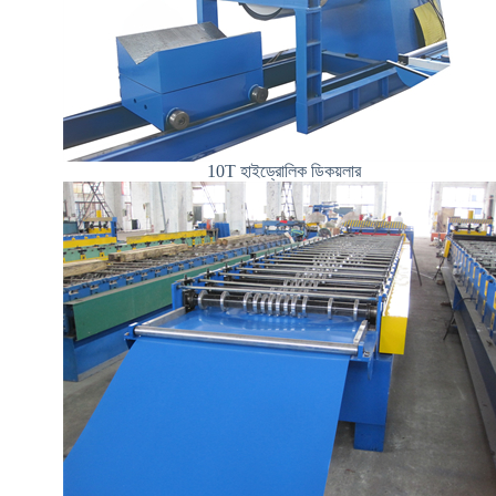
10T হাইড্রোলিক ডিকয়লার