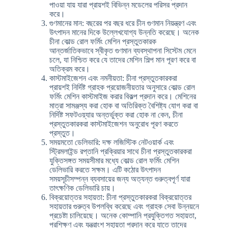
পাওয়া যায় যারা প্রায়শই বিভিন্ন মডেলের পরিসর প্রদান
করে।
গুণমানের মান: বছরের পর বছর ধরে চীন গুণমান নিয়ন্ত্রণ এবং
উৎপাদন মানের দিকে উল্লেখযোগ্য উন্নতি করেছে। অনেক
চীনা কোল্ড রোল ফর্মিং মেশিন প্রস্তুতকারক
আন্তর্জাতিকভাবে স্বীকৃত গুণমান ব্যবস্থাপনা সিস্টেম মেনে
চলে, যা নিশ্চিত করে যে তাদের মেশিন শিল্প মান পূরণ করে বা
অতিক্রম করে।
কাস্টমাইজেশন এবং নমনীয়তা: চীনা প্রস্তুতকারকরা
প্রায়শই নির্দিষ্ট গ্রাহক প্রয়োজনীয়তার অনুসারে কোল্ড রোল
ফর্মিং মেশিন কাস্টমাইজ করার বিকল্প প্রদান করে। মেশিনের
মাত্রা সামঞ্জস্য করা হোক বা অতিরিক্ত বৈশিষ্ট্য যোগ করা বা
নির্দিষ্ট সফটওয়্যার অন্তর্ভুক্ত করা হোক না কেন, চীনা
প্রস্তুতকারকরা কাস্টমাইজেশন অনুরোধ পূরণ করতে
প্রস্তুত।
সময়মতো ডেলিভারি: দক্ষ লজিস্টিক নেটওয়ার্ক এবং
স্ট্রিমলাইন্ড রপ্তানি প্রক্রিয়ার সাথে চীনা প্রস্তুতকারকরা
যুক্তিসঙ্গত সময়সীমার মধ্যে কোল্ড রোল ফর্মিং মেশিন
ডেলিভারি করতে সক্ষম। এটি কঠোর উৎপাদন
সময়সূচীসম্পন্ন ব্যবসায়ের জন্য অত্যন্ত গুরুত্বপূর্ণ যারা
তাৎক্ষণিক ডেলিভারি চায়।
বিক্রয়োত্তর সহায়তা: চীনা প্রস্তুতকারকরা বিক্রয়োত্তর
সহায়তার গুরুত্ব উপলব্ধি করেছে এবং গ্রাহক সেবা উন্নয়নে
প্রচেষ্টা চালিয়েছে। অনেক কোম্পানি প্রযুক্তিগত সহায়তা,
প্রশিক্ষণ এবং যন্ত্রাংশ সহায়তা প্রদান করে যাতে তাদের