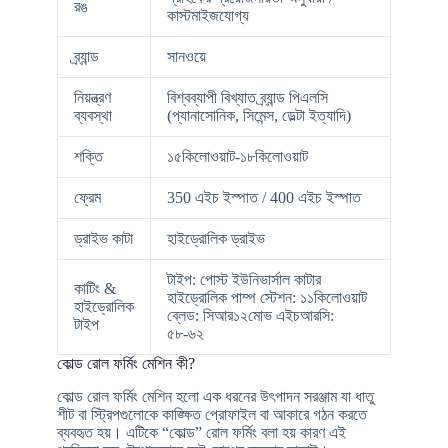
রঙ
কাস্টমাইজযোগ্য
ব্র্যান্ড
সানওয়ে
নিয়ন্ত্রণ
বিশ্বব্যাপী বিখ্যাত ব্র্যান্ড পিএলসি
ব্যবস্থা
(প্যানাসোনিক, সিমেন্স, ডেল্টা ইত্যাদি)
শক্তি
১৫কিলোওয়াট-১৮কিলোওয়াট
ফ্রেম
350 এইচ ইস্পাত / 400 এইচ ইস্পাত
ড্রাইভ কাটা
হাইড্রোলিক ড্রাইভ
টাইপ: পোস্ট ইউনিভার্সাল কাটার
কাটিং &
হাইড্রোলিক পাম্প স্টেশন: ১১কিলোওয়াট
হাইড্রোলিক
ব্লেড: সিআর১২মোভ এইচআরসি:
টাইপ
৫৮-৬২
কোল্ড রোল ফর্মিং মেশিন কী?
কোল্ড রোল ফর্মিং মেশিন হলো এক ধরনের উৎপাদন সরঞ্জাম যা ধাতু
শীট বা স্ট্রিপগুলোকে কাঙ্ক্ষিত প্রোফাইল বা আকারে গঠন করতে
ব্যবহৃত হয়। এটিকে “কোল্ড” রোল ফর্মিং বলা হয় কারণ এই