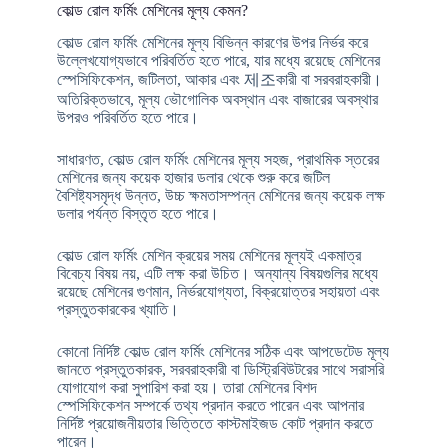
কোল্ড রোল ফর্মিং মেশিনের মূল্য কেমন?
কোল্ড রোল ফর্মিং মেশিনের মূল্য বিভিন্ন কারণের উপর নির্ভর করে
উল্লেখযোগ্যভাবে পরিবর্তিত হতে পারে, যার মধ্যে রয়েছে মেশিনের
স্পেসিফিকেশন, জটিলতা, আকার এবং 제조কারী বা সরবরাহকারী।
অতিরিক্তভাবে, মূল্য ভৌগোলিক অবস্থান এবং বাজারের অবস্থার
উপরও পরিবর্তিত হতে পারে।
সাধারণত, কোল্ড রোল ফর্মিং মেশিনের মূল্য সহজ, প্রাথমিক স্তরের
মেশিনের জন্য কয়েক হাজার ডলার থেকে শুরু করে জটিল
বৈশিষ্ট্যসমৃদ্ধ উন্নত, উচ্চ ক্ষমতাসম্পন্ন মেশিনের জন্য কয়েক লক্ষ
ডলার পর্যন্ত বিস্তৃত হতে পারে।
কোল্ড রোল ফর্মিং মেশিন ক্রয়ের সময় মেশিনের মূল্যই একমাত্র
বিবেচ্য বিষয় নয়, এটি লক্ষ করা উচিত। অন্যান্য বিষয়গুলির মধ্যে
রয়েছে মেশিনের গুণমান, নির্ভরযোগ্যতা, বিক্রয়োত্তর সহায়তা এবং
প্রস্তুতকারকের খ্যাতি।
কোনো নির্দিষ্ট কোল্ড রোল ফর্মিং মেশিনের সঠিক এবং আপডেটেড মূল্য
জানতে প্রস্তুতকারক, সরবরাহকারী বা ডিস্ট্রিবিউটরের সাথে সরাসরি
যোগাযোগ করা সুপারিশ করা হয়। তারা মেশিনের বিশদ
স্পেসিফিকেশন সম্পর্কে তথ্য প্রদান করতে পারেন এবং আপনার
নির্দিষ্ট প্রয়োজনীয়তার ভিত্তিতে কাস্টমাইজড কোট প্রদান করতে
পারেন।