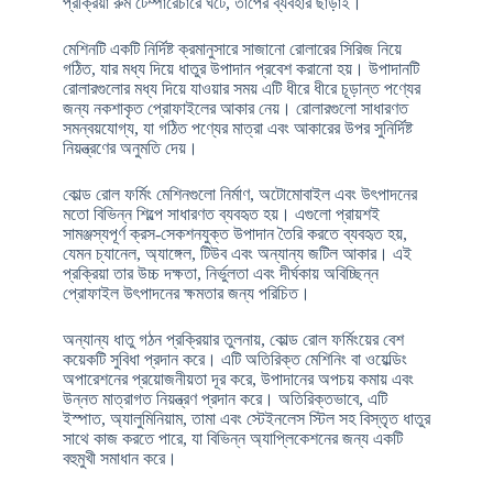
প্রক্রিয়া রুম টেম্পারেচারে ঘটে, তাপের ব্যবহার ছাড়াই।
মেশিনটি একটি নির্দিষ্ট ক্রমানুসারে সাজানো রোলারের সিরিজ নিয়ে
গঠিত, যার মধ্য দিয়ে ধাতুর উপাদান প্রবেশ করানো হয়। উপাদানটি
রোলারগুলোর মধ্য দিয়ে যাওয়ার সময় এটি ধীরে ধীরে চূড়ান্ত পণ্যের
জন্য নকশাকৃত প্রোফাইলের আকার নেয়। রোলারগুলো সাধারণত
সমন্বয়যোগ্য, যা গঠিত পণ্যের মাত্রা এবং আকারের উপর সুনির্দিষ্ট
নিয়ন্ত্রণের অনুমতি দেয়।
কোল্ড রোল ফর্মিং মেশিনগুলো নির্মাণ, অটোমোবাইল এবং উৎপাদনের
মতো বিভিন্ন শিল্পে সাধারণত ব্যবহৃত হয়। এগুলো প্রায়শই
সামঞ্জস্যপূর্ণ ক্রস-সেকশনযুক্ত উপাদান তৈরি করতে ব্যবহৃত হয়,
যেমন চ্যানেল, অ্যাঙ্গেল, টিউব এবং অন্যান্য জটিল আকার। এই
প্রক্রিয়া তার উচ্চ দক্ষতা, নির্ভুলতা এবং দীর্ঘকায় অবিচ্ছিন্ন
প্রোফাইল উৎপাদনের ক্ষমতার জন্য পরিচিত।
অন্যান্য ধাতু গঠন প্রক্রিয়ার তুলনায়, কোল্ড রোল ফর্মিংয়ের বেশ
কয়েকটি সুবিধা প্রদান করে। এটি অতিরিক্ত মেশিনিং বা ওয়েল্ডিং
অপারেশনের প্রয়োজনীয়তা দূর করে, উপাদানের অপচয় কমায় এবং
উন্নত মাত্রাগত নিয়ন্ত্রণ প্রদান করে। অতিরিক্তভাবে, এটি
ইস্পাত, অ্যালুমিনিয়াম, তামা এবং স্টেইনলেস স্টিল সহ বিস্তৃত ধাতুর
সাথে কাজ করতে পারে, যা বিভিন্ন অ্যাপ্লিকেশনের জন্য একটি
বহুমুখী সমাধান করে।