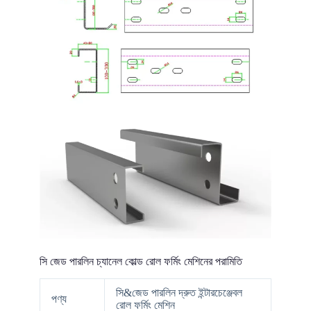
সি জেড পারলিন চ্যানেল কোল্ড রোল ফর্মিং মেশিনের পরামিতি
সি&জেড পারলিন দ্রুত ইন্টারচেঞ্জেবল
পণ্য
রোল ফর্মিং মেশিন