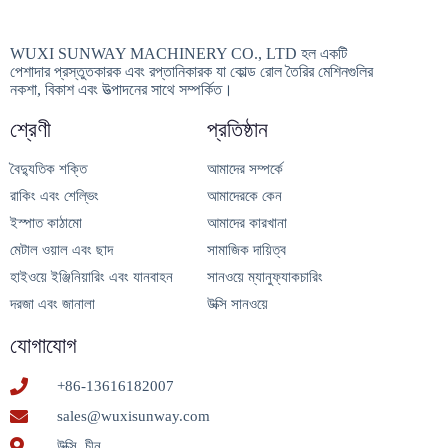
WUXI SUNWAY MACHINERY CO., LTD হল একটি
পেশাদার প্রস্তুতকারক এবং রপ্তানিকারক যা কোল্ড রোল তৈরির মেশিনগুলির
নকশা, বিকাশ এবং উত্পাদনের সাথে সম্পর্কিত।
শ্রেণী
প্রতিষ্ঠান
বৈদ্যুতিক শক্তি
আমাদের সম্পর্কে
রাকিং এবং শেল্ভিং
আমাদেরকে কেন
ইস্পাত কাঠামো
আমাদের কারখানা
মেটাল ওয়াল এবং ছাদ
সামাজিক দায়িত্ব
হাইওয়ে ইঞ্জিনিয়ারিং এবং যানবাহন
সানওয়ে ম্যানুফ্যাকচারিং
দরজা এবং জানালা
উক্সি সানওয়ে
যোগাযোগ
+86-13616182007
sales@wuxisunway.com
উক্সি, চীন