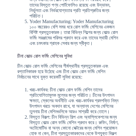
তাদের বিস্তৃত পণ্য পোর্টফোলিও রয়েছে এবং উদ্ভাবন,
নির্ভুলতা এবং নির্ভরযোগ্যতার প্রতি প্রতিশ্রুতির জন্য
পরিচিত।
Yoder Manufacturing: Yoder Manufacturing
১০০ বছরেরও বেশি সময় ধরে রোল ফর্মিং মেশিনের একজন
বিশিষ্ট প্রস্তুতকারক। তারা বিভিন্ন শিল্পের জন্য কোল্ড রোল
ফর্মিং সরঞ্জামের পরিসর প্রদান করে এবং তাদের স্থায়ী মেশিন
এবং চমৎকার গ্রাহক সেবার জন্য স্বীকৃত।
চীনা কোল্ড রোল ফর্মিং মেশিনের সুবিধা
চীন কোল্ড রোল ফর্মিং মেশিনের শীর্ষস্থানীয় প্রস্তুতকারক এবং
রপ্তানিকারক হয়ে উঠেছে এবং চীনা কোল্ড রোল ফর্মিং মেশিন
নির্বাচনের সাথে যুক্ত কয়েকটি সুবিধা রয়েছে:
খরচ-কার্যকর: চীনা কোল্ড রোল ফর্মিং মেশিন তাদের
প্রতিযোগিতামূলক মূল্যের জন্য পরিচিত। চীনের উৎপাদন
ক্ষমতা, স্কেলের অর্থনীতি এবং খরচ-কার্যকর শ্রমশক্তি নিম্ন
উৎপাদন খরচে অবদান রাখে, যা অন্যান্য দেশের মেশিনের
তুলনায় চীনা মেশিনগুলিকে আরও সাশ্রয়ী করে তোলে।
বিস্তৃত বিকল্প: চীন বিভিন্ন শিল্প এবং অ্যাপ্লিকেশনের জন্য
বিস্তৃত কোল্ড রোল ফর্মিং মেশিন প্রদান করে। রুফিং, নির্মাণ,
অটোমোটিভ বা অন্য কোনো সেক্টরের জন্য মেশিন প্রয়োজন
হোক না কেন, চীনা প্রস্তুতকারকদের থেকে উপযুক্ত বিকল্প