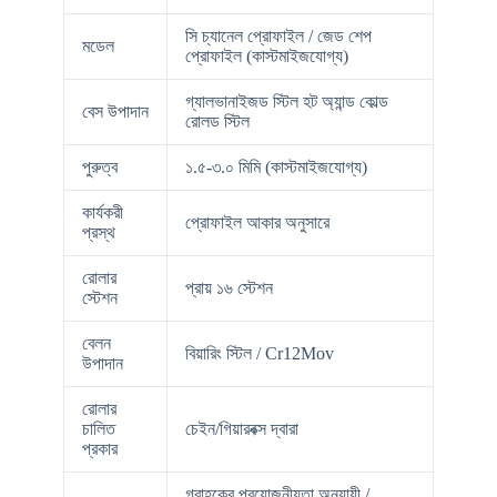
সি চ্যানেল প্রোফাইল / জেড শেপ
মডেল
প্রোফাইল (কাস্টমাইজযোগ্য)
গ্যালভানাইজড স্টিল হট অ্যান্ড কোল্ড
বেস উপাদান
রোলড স্টিল
পুরুত্ব
১.৫-৩.০ মিমি (কাস্টমাইজযোগ্য)
কার্যকরী
প্রোফাইল আকার অনুসারে
প্রস্থ
রোলার
প্রায় ১৬ স্টেশন
স্টেশন
বেলন
বিয়ারিং স্টিল / Cr12Mov
উপাদান
রোলার
চালিত
চেইন/গিয়ারবক্স দ্বারা
প্রকার
গ্রাহকের প্রয়োজনীয়তা অনুযায়ী /