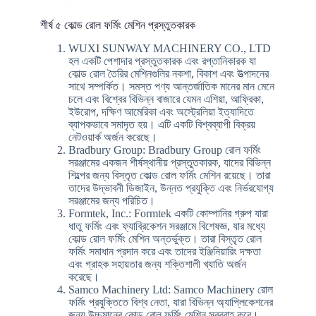
শীর্ষ ৫ কোল্ড রোল ফর্মিং মেশিন প্রস্তুতকারক
WUXI SUNWAY MACHINERY CO., LTD
হল একটি পেশাদার প্রস্তুতকারক এবং রপ্তানিকারক যা
কোল্ড রোল তৈরির মেশিনগুলির নকশা, বিকাশ এবং উত্পাদনের
সাথে সম্পর্কিত। সমস্ত পণ্য আন্তর্জাতিক মানের মান মেনে
চলে এবং বিশ্বের বিভিন্ন বাজারে যেমন এশিয়া, আফ্রিকা,
ইউরোপ, দক্ষিণ আমেরিকা এবং অস্ট্রেলিয়া ইত্যাদিতে
ব্যাপকভাবে সমাদৃত হয়। এটি একটি বিশ্বব্যাপী বিক্রয়
নেটওয়ার্ক অর্জন করেছে।
Bradbury Group: Bradbury Group রোল ফর্মিং
সরঞ্জামের একজন শীর্ষস্থানীয় প্রস্তুতকারক, যাদের বিভিন্ন
শিল্পের জন্য বিস্তৃত কোল্ড রোল ফর্মিং মেশিন রয়েছে। তারা
তাদের উদ্ভাবনী ডিজাইন, উন্নত প্রযুক্তি এবং নির্ভরযোগ্য
সরঞ্জামের জন্য পরিচিত।
Formtek, Inc.: Formtek একটি কোম্পানির গ্রুপ যারা
ধাতু ফর্মিং এবং ফ্যাব্রিকেশন সরঞ্জামে বিশেষজ্ঞ, যার মধ্যে
কোল্ড রোল ফর্মিং মেশিন অন্তর্ভুক্ত। তারা বিস্তৃত রোল
ফর্মিং সমাধান প্রদান করে এবং তাদের ইঞ্জিনিয়ারিং দক্ষতা
এবং গ্রাহক সহায়তার জন্য শক্তিশালী খ্যাতি অর্জন
করেছে।
Samco Machinery Ltd: Samco Machinery রোল
ফর্মিং প্রযুক্তিতে বিশ্ব নেতা, যারা বিভিন্ন অ্যাপ্লিকেশনের
জন্য উচ্চমানের কোল্ড রোল ফর্মিং মেশিন সরবরাহ করে।