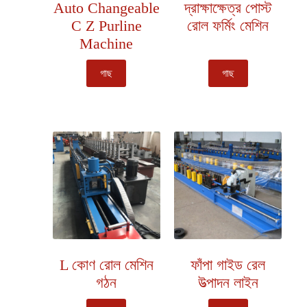
Auto Changeable
দ্রাক্ষাক্ষেত্র পোস্ট
C Z Purline
রোল ফর্মিং মেশিন
Machine
গাছ
গাছ
L কোণ রোল মেশিন
ফাঁপা গাইড রেল
গঠন
উত্পাদন লাইন