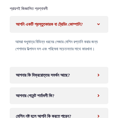
প্রায়শই জিজ্ঞাসিত প্রশ্নাবলী
আপনি একটি প্রস্তুতকারক বা ট্রেডিং কোম্পানি?
আমরা শুধুমাত্র বিভিন্ন ধরনের লেজার মেশিন রপ্তানি করার জন্য
পেশাদার উত্পাদন দল এবং পরিষেবা সচেতনতার সাথে কারখানা।
আপনার কি বিক্রয়োত্তর সমর্থন আছে?
আপনার পেমেন্ট শর্তাবলী কি?
মেশিন নষ্ট হলে আপনি কি করতে পারেন?