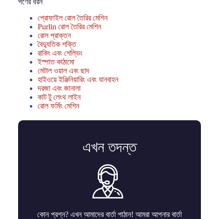
পণের ধরন
প্রোফাইল রোল তৈরির মেশিন
Purlin রোল তৈরির মেশিন
রোল প্রাক্তন
বৈদ্যুতিক শক্তি
রাকিং এবং শেল্ভিং
ইস্পাত কাঠামো
মেটাল ওয়াল এবং ছাদ
হাইওয়ে ইঞ্জিনিয়ারিং এবং যানবাহন
দরজা এবং জানালা
কাট টু লেংথ লাইন
রোল ফর্মিং মেশিন
এখন তদন্ত
কোন প্রশ্ন? এখন আমাদের বার্তা পাঠান! আমরা আপনার বার্তা