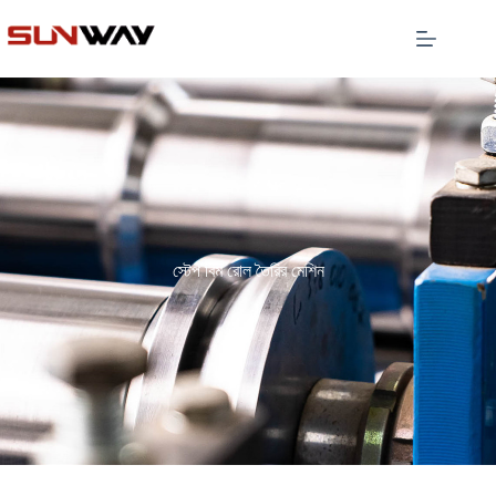
স্টেপ বিম রোল তৈরির মেশিন