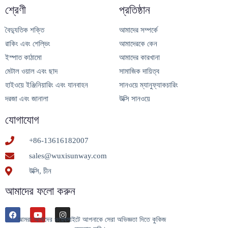
শ্রেণী
প্রতিষ্ঠান
বৈদ্যুতিক শক্তি
আমাদের সম্পর্কে
রাকিং এবং শেল্ভিং
আমাদেরকে কেন
ইস্পাত কাঠামো
আমাদের কারখানা
মেটাল ওয়াল এবং ছাদ
সামাজিক দায়িত্ব
হাইওয়ে ইঞ্জিনিয়ারিং এবং যানবাহন
সানওয়ে ম্যানুফ্যাকচারিং
দরজা এবং জানালা
উক্সি সানওয়ে
যোগাযোগ
+86-13616182007
sales@wuxisunway.com
উক্সি, চীন
আমাদের ফলো করুন
আমরা আমাদের ওয়েবসাইটে আপনাকে সেরা অভিজ্ঞতা দিতে কুকিজ