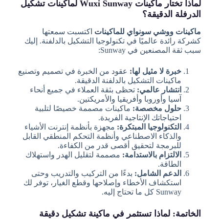
لماذا تختار ماكينات Wuxi Sunway لماكينات تشكيل
الدرفلة الدقيقة؟
ماكينات ووشي سونواي للماكينات
اكتسبت سمعتها
كشركة رائدة عالميًا في تكنولوجيا التشكيل بالدلفنة. إليك
سبب ثقة المصنعين في Sunway:
خبرة لا مثيل لها:
عقود من الخبرة في تصميم وتصنيع
ماكينات التشكيل بالدلفنة الدقيقة.
انتشار عالمي:
تحظى بثقة العملاء في جميع أنحاء
آسيا وأوروبا وأفريقيا والأمريكتين.
حلول مخصصة:
ماكينات مصممة خصيصًا لتلبية
احتياجاتك الإنتاجية الفريدة.
التكنولوجيا المبتكرة:
مجهزة بأنظمة إنترنت الأشياء
والذكاء الاصطناعي وأنظمة التحكم المنطقي القابل
للبرمجة لتحقيق أقصى قدر من الكفاءة.
الالتزام بالاستدامة:
مصممة لتقليل الهدر واستهلاك
الطاقة.
الدعم الشامل:
بدءًا من التركيب والتدريب وحتى
استكشاف الأخطاء وإصلاحها وقطع الغيار، توفر لك
Sunway كل ما تحتاج إليه.
الخاتمة: لماذا تستثمر في ماكينة تشكيل دقيقة