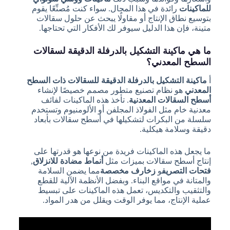
للماكينات
رائدة في هذا المجال. سواء كنت مُصنِّعًا يقوم
بتوسيع نطاق الإنتاج أو مقاولًا يبحث عن حلول سقالات
متينة، فإن هذا الدليل سيوفر لك الأفكار التي تحتاجها.
ما هي ماكينة التشكيل بالدرفلة الدقيقة لسقالات
السطح المعدني؟
أ
ماكينة التشكيل بالدرفلة الدقيقة للسقالات ذات السطح
المعدني
هو نظام تصنيع متطور مصمم خصيصًا لإنشاء
أسطح السقالات المعدنية
. تأخذ هذه الماكينات لفائف
معدنية خام مثل الفولاذ المجلفن أو الألومنيوم وتستخدم
سلسلة من البكرات لتشكيلها في أسطح سقالات بأبعاد
دقيقة وسلامة هيكلية.
ما يجعل هذه الماكينات فريدة من نوعها هو قدرتها على
إنتاج أسطح سقالات بميزات مثل
أنماط مضادة للانزلاق
,
فتحات التصريف
و
زخارف مخصصة
مما يضمن السلامة
والمتانة في مواقع البناء. وبفضل الأنظمة الآلية للقطع
والتثقيب والتكديس، تعمل هذه الماكينات على تبسيط
عملية الإنتاج، مما يوفر الوقت ويقلل من هدر المواد.