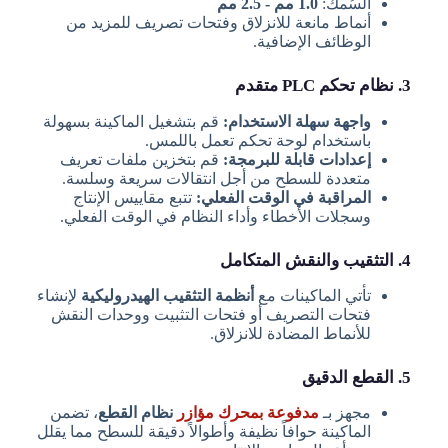
السُمك:
1.0 مم - 2.5 مم
أنماط مانعة للانزلاق وفتحات تصريف للمزيد من
الوظائف الإضافية.
3. نظام تحكم PLC متقدم
واجهة سهلة الاستخدام:
قم بتشغيل الماكينة بسهولة
باستخدام لوحة تحكم تعمل باللمس.
إعدادات قابلة للبرمجة:
قم بتخزين ملفات تعريف
متعددة للسطح من أجل انتقالات سريعة وسلسة.
المراقبة في الوقت الفعلي:
تتبع مقاييس الإنتاج
وسجلات الأخطاء وأداء النظام في الوقت الفعلي.
4. التثقيب والنقش المتكامل
تأتي الماكينات مع
أنظمة التثقيب الهيدروليكية
لإنشاء
فتحات التصريف أو فتحات التثبيت ووحدات النقش
للأنماط المضادة للانزلاق.
5. القطع الدقيق
مجهز بـ
مدفوعة بمحرك مؤازر
نظام القطع
، تضمن
الماكينة حوافاً نظيفة وأطوالاً دقيقة للسطح مما يقلل