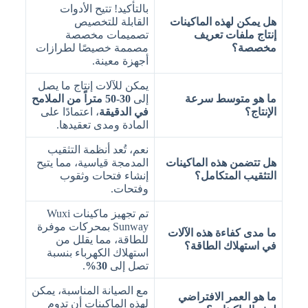
بالتأكيد! تتيح الأدوات
هل يمكن لهذه الماكينات
القابلة للتخصيص
إنتاج ملفات تعريف
تصميمات مخصصة
مخصصة؟
مصممة خصيصًا لطرازات
أجهزة معينة.
يمكن للآلات إنتاج ما يصل
ما هو متوسط سرعة
إلى
30-50 متراً من الملامح
الإنتاج؟
في الدقيقة
، اعتمادًا على
المادة ومدى تعقيدها.
نعم، تُعد أنظمة التثقيب
هل تتضمن هذه الماكينات
المدمجة قياسية، مما يتيح
التثقيب المتكامل؟
إنشاء فتحات وثقوب
وفتحات.
تم تجهيز ماكينات Wuxi
Sunway بمحركات موفرة
ما مدى كفاءة هذه الآلات
للطاقة، مما يقلل من
في استهلاك الطاقة؟
استهلاك الكهرباء بنسبة
تصل إلى
30%
.
مع الصيانة المناسبة، يمكن
ما هو العمر الافتراضي
لهذه الماكينات أن تدوم