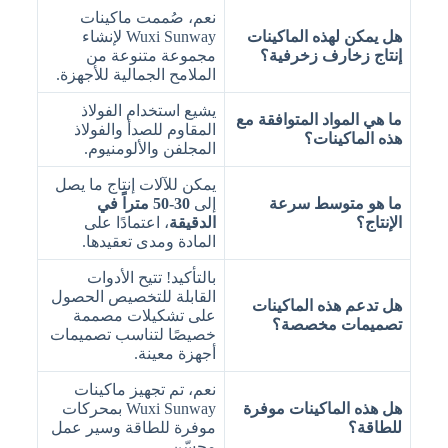
نعم، صُممت ماكينات
هل يمكن لهذه الماكينات
Wuxi Sunway لإنشاء
إنتاج زخارف زخرفية؟
مجموعة متنوعة من
الملامح الجمالية للأجهزة.
يشيع استخدام الفولاذ
ما هي المواد المتوافقة مع
المقاوم للصدأ والفولاذ
هذه الماكينات؟
المجلفن والألومنيوم.
يمكن للآلات إنتاج ما يصل
ما هو متوسط سرعة
إلى
30-50 متراً في
الإنتاج؟
الدقيقة
، اعتمادًا على
المادة ومدى تعقيدها.
بالتأكيد! تتيح الأدوات
القابلة للتخصيص الحصول
هل تدعم هذه الماكينات
على تشكيلات مصممة
تصميمات مخصصة؟
خصيصًا لتناسب تصميمات
أجهزة معينة.
نعم، تم تجهيز ماكينات
هل هذه الماكينات موفرة
Wuxi Sunway بمحركات
للطاقة؟
موفرة للطاقة وسير عمل
محسّن.