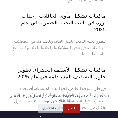
ماكينات تشكيل مأوى الحافلات: إحداث
ثورة في البنية التحتية الحضرية في عام
2025
تتطور البنية التحتية للنقل العام، وتلعب ملاجئ الحافلات
دوراً حاسماً في توفير السلامة والراحة والراحة للركاب. مع
تزايد الطلب على
ماكينات تشكيل الأسقف الخضراء: تطوير
حلول التسقيف المستدامة في عام 2025
في ظل التوجه العالمي نحو البناء المستدام، أصبحت
الأسقف الخضراء عاملاً مغيراً لقواعد اللعبة في التنمية
نستخدم ملفات تعريف الارتباط لضمان تقديم أفضل تجربة لك على
الحضرية. توفر أنظمة الأسقف الصديقة للبيئة هذه العزل
موقعنا الإلكتروني.
وتقلل من الحرارة في المناطق الحضرية
قبول
الانخفاض