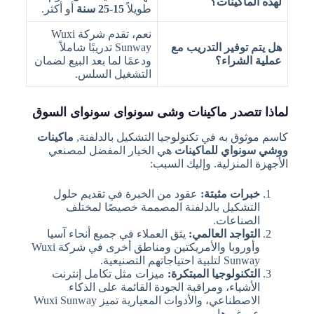
لهذه الماكينات؟
طويلاً
15-25 سنة
أو أكثر.
نعم، تقدم شركة Wuxi
هل يتم توفير التدريب مع
Sunway تدريبًا شاملاً
عملية الشراء؟
ودعمًا لما بعد البيع لضمان
التشغيل السلس.
لماذا تتصدر ماكينات وشى سونواى سونواى السوق
كاسم موثوق به في تكنولوجيا التشكيل بالدلفنة,
ماكينات
ووشي سونواي للماكينات
هي الخيار المفضل لمصنعي
الأجهزة المنزلية. وإليك السبب:
خبرات مثبتة:
عقود من الخبرة في تقديم حلول
التشكيل بالدلفنة المصممة خصيصًا لمختلف
الصناعات.
التواجد العالمي:
يثق العملاء في جميع أنحاء آسيا
وأوروبا والأمريكتين ومناطق أخرى في شركة Wuxi
Sunway لتلبية احتياجاتهم التصنيعية.
التكنولوجيا المبتكرة:
ميزات مثل تكامل إنترنت
الأشياء، ومراقبة الجودة القائمة على الذكاء
الاصطناعي، والأدوات المعيارية تميز Wuxi Sunway
عن غيرها.