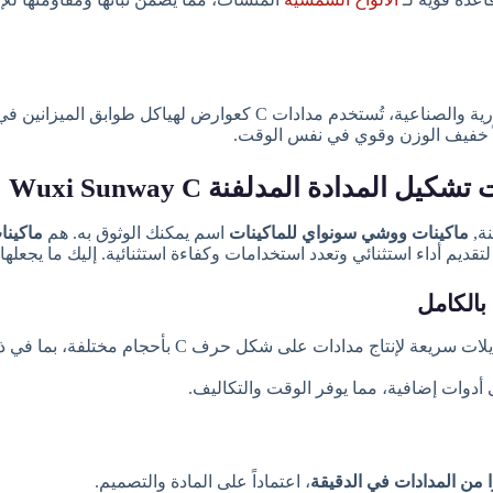
في المباني التجارية والصناعية، تُستخدم مدادات C كعوارض لهياكل طوابق المي
لاً خفيف الوزن وقوي في نفس الوقت.
 المدادة المدلفنة Wuxi Sunway C
نة,
ماكينات ووشي سونواي للماكينات
اسم يمكنك الوثوق به. هم
ماكينا
ديم أداء استثنائي وتعدد استخدامات وكفاءة استثنائية. إليك ما يجعلها 
يسمح بإجراء تعديلات سريعة لإنتاج مدادات على شكل حرف C بأحجام مختلفة، بم
 أدوات إضافية، مما يوفر الوقت والتكاليف.
، اعتماداً على المادة والتصميم.