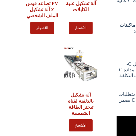
. تتيح هذه الماكينة المتطورة للمصنعين إنتاج مدادات C عالية
آلة تشكيل علبة
PV تصاعد قوس
الكابلات
Z آلة تشكيل
الملف الشخصي
ماكينات
الأشجار
الأشجار
د
C
-
عنصر هيكلي حيوي في مشروعات الإنشاءات. تأخذ هذه الماكينات لفائف الفولاذ المسطحة وتحولها إلى مقاطع مدادة C
التكلفة
 متطلبات
آلة تشكيل
يضمن
بالدلفنة لقناة
تبختر الطاقة
الشمسية
الأشجار