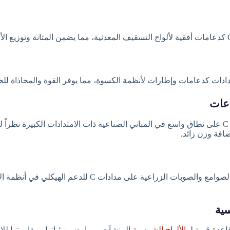
ادات كدعامات وإطارات لأنظمة الكسوة، مما يوفر القوة والمحاذاة للج
تُستخدم مدادات C على نطاق واسع في المباني الصناعية ذات الامتدادات الكبيرة نظراً 
افة وزن زائد.
تعتمد الحظائر والصوامع والصوبات الزراعية على مدادات C للدعم الهيكلي
الألواح الشمسية
المنشآت، مما يضمن ثباتها ومقاومتها للإ