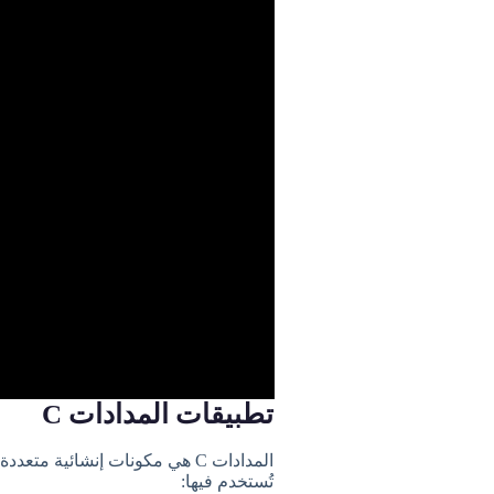
تطبيقات المدادات C
المدادات C هي مكونات إنشائية م
تُستخدم فيها: