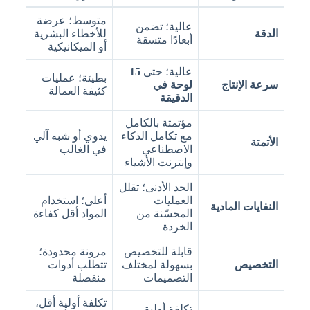
متوسط؛ عرضة
عالية؛ تضمن
الدقة
للأخطاء البشرية
أبعادًا متسقة
أو الميكانيكية
عالية؛ حتى
15
بطيئة؛ عمليات
سرعة الإنتاج
لوحة في
كثيفة العمالة
الدقيقة
مؤتمتة بالكامل
مع تكامل الذكاء
يدوي أو شبه آلي
الأتمتة
الاصطناعي
في الغالب
وإنترنت الأشياء
الحد الأدنى؛ تقلل
العمليات
أعلى؛ استخدام
النفايات المادية
المحسّنة من
المواد أقل كفاءة
الخردة
قابلة للتخصيص
مرونة محدودة؛
التخصيص
بسهولة لمختلف
تتطلب أدوات
التصميمات
منفصلة
تكلفة أولية أقل،
تكلفة أولية