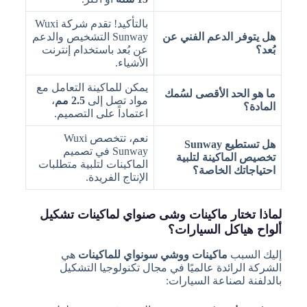
بالتأكيد! تقدم شركة Wuxi
هل يتوفر الدعم الفني عن
Sunway التشخيص والدعم
بُعد؟
عن بُعد باستخدام إنترنت
الأشياء.
يمكن للماكينة التعامل مع
ما هو الحد الأقصى لسُمك
مواد تصل إلى
2.5 مم
،
المادة؟
اعتماداً على التصميم.
نعم، تتخصص Wuxi
هل تستطيع Sunway
Sunway في تصميم
تخصيص الماكينة لتلبية
الماكينات لتلبية متطلبات
احتياجاتك الخاصة؟
الإنتاج الفريدة.
لماذا تختار ماكينات وشى صنواي لماكينات تشكيل
ألواح هياكل السيارات؟
إليك السبب
ماكينات ووشي سونواي للماكينات
هي
الشركة الرائدة عالميًا في مجال تكنولوجيا التشكيل
بالدلفنة لصناعة السيارات: