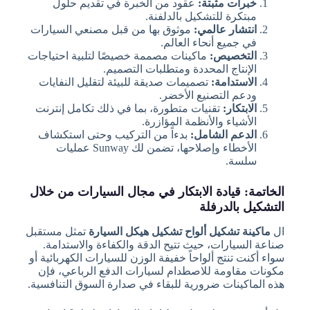
خبرات مثبتة:
عقود من الخبرة في تقديم حلول
مبتكرة للتشكيل بالدلفنة.
انتشار عالمي:
موثوق بها من قبل مصنعي السيارات
في جميع أنحاء العالم.
التخصيص:
ماكينات مصممة خصيصًا لتلبية احتياجات
الإنتاج المحددة ومتطلبات التصميم.
الاستدامة:
تصميمات صديقة للبيئة لتقليل النفايات
ودعم التصنيع الأخضر.
الابتكار:
تقنيات متطورة، بما في ذلك تكامل إنترنت
الأشياء والأنظمة المؤازرة.
الدعم الشامل:
بدءاً من التركيب وحتى استكشاف
الأخطاء وإصلاحها، تضمن لك Sunway عمليات
سلسة.
الخاتمة: قيادة الابتكار في مجال السيارات من خلال
التشكيل بالدرفلة
ال
ماكينة تشكيل ألواح تشكيل هيكل السيارة
تمثل مستقبل
صناعة السيارات، حيث تتيح الدقة والكفاءة والاستدامة.
سواء أكنت تنتج ألواحاً خفيفة الوزن للسيارات الكهربائية أو
مكونات مقاومة للاصطدام لسيارات الدفع الرباعي، فإن
هذه الماكينات ضرورية للبقاء في صدارة السوق التنافسية.