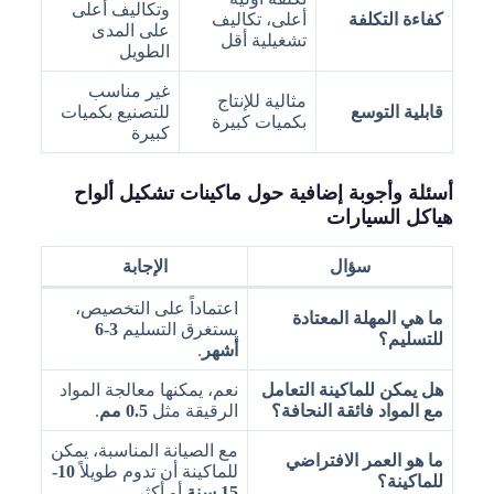
وتكاليف أعلى
كفاءة التكلفة
أعلى، تكاليف
على المدى
تشغيلية أقل
الطويل
غير مناسب
مثالية للإنتاج
قابلية التوسع
للتصنيع بكميات
بكميات كبيرة
كبيرة
أسئلة وأجوبة إضافية حول ماكينات تشكيل ألواح
هياكل السيارات
سؤال
الإجابة
اعتماداً على التخصيص،
ما هي المهلة المعتادة
يستغرق التسليم
3-6
للتسليم؟
أشهر
.
هل يمكن للماكينة التعامل
نعم، يمكنها معالجة المواد
مع المواد فائقة النحافة؟
الرقيقة مثل
0.5 مم
.
مع الصيانة المناسبة، يمكن
ما هو العمر الافتراضي
للماكينة أن تدوم طويلاً
10-
للماكينة؟
15 سنة
أو أكثر.