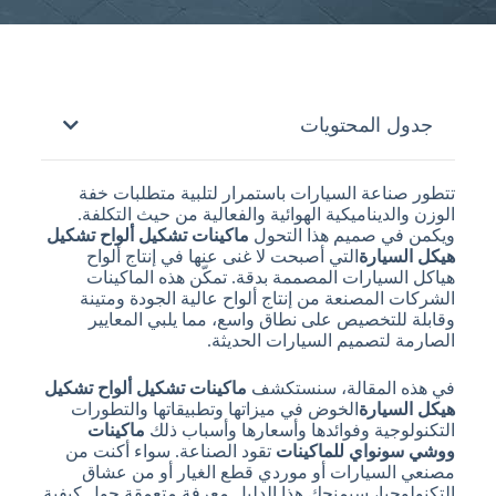
جدول المحتويات
تتطور صناعة السيارات باستمرار لتلبية متطلبات خفة
الوزن والديناميكية الهوائية والفعالية من حيث التكلفة.
ويكمن في صميم هذا التحول
ماكينات تشكيل ألواح تشكيل
هيكل السيارة
التي أصبحت لا غنى عنها في إنتاج ألواح
هياكل السيارات المصممة بدقة. تمكّن هذه الماكينات
الشركات المصنعة من إنتاج ألواح عالية الجودة ومتينة
وقابلة للتخصيص على نطاق واسع، مما يلبي المعايير
الصارمة لتصميم السيارات الحديثة.
في هذه المقالة، سنستكشف
ماكينات تشكيل ألواح تشكيل
هيكل السيارة
الخوض في ميزاتها وتطبيقاتها والتطورات
التكنولوجية وفوائدها وأسعارها وأسباب ذلك
ماكينات
ووشي سونواي للماكينات
تقود الصناعة. سواء أكنت من
مصنعي السيارات أو موردي قطع الغيار أو من عشاق
التكنولوجيا، سيمنحك هذا الدليل معرفة متعمقة حول كيفية