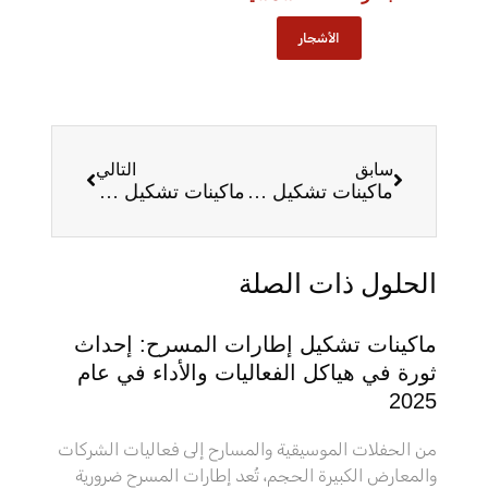
الأشجار
سابق
التالي
ماكينات تشكيل رفوف تشكيل مستحضرات التجميل: تغيير قواعد اللعبة في تصنيع شاشات العرض بالتجزئة
ماكينات تشكيل الألواح المعزولة: ثورة في البناء وكفاءة الطاقة
الحلول ذات الصلة
ماكينات تشكيل إطارات المسرح: إحداث
ثورة في هياكل الفعاليات والأداء في عام
2025
من الحفلات الموسيقية والمسارح إلى فعاليات الشركات
والمعارض الكبيرة الحجم، تُعد إطارات المسرح ضرورية