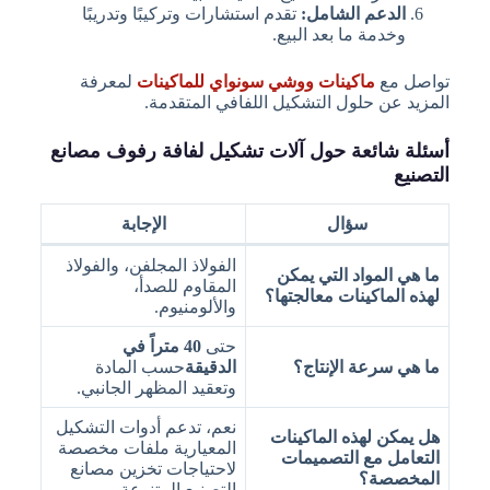
الدعم الشامل:
تقدم استشارات وتركيبًا وتدريبًا
وخدمة ما بعد البيع.
تواصل مع
ماكينات ووشي سونواي للماكينات
لمعرفة
المزيد عن حلول التشكيل اللفافي المتقدمة.
أسئلة شائعة حول آلات تشكيل لفافة رفوف مصانع
التصنيع
سؤال
الإجابة
الفولاذ المجلفن، والفولاذ
ما هي المواد التي يمكن
المقاوم للصدأ،
لهذه الماكينات معالجتها؟
والألومنيوم.
حتى
40 متراً في
ما هي سرعة الإنتاج؟
الدقيقة
حسب المادة
وتعقيد المظهر الجانبي.
نعم، تدعم أدوات التشكيل
هل يمكن لهذه الماكينات
المعيارية ملفات مخصصة
التعامل مع التصميمات
لاحتياجات تخزين مصانع
المخصصة؟
التصنيع المتنوعة.