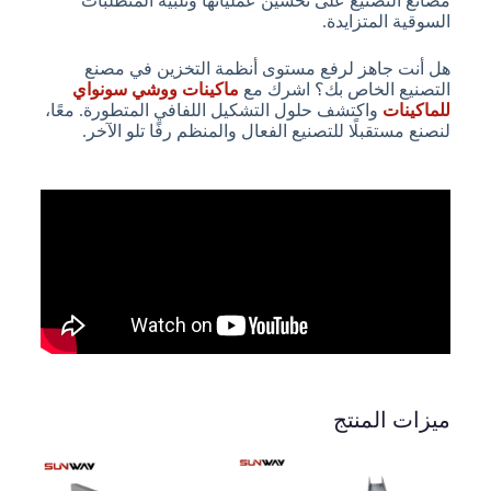
مصانع التصنيع على تحسين عملياتها وتلبية المتطلبات
السوقية المتزايدة.
هل أنت جاهز لرفع مستوى أنظمة التخزين في مصنع
التصنيع الخاص بك؟ اشرك مع
ماكينات ووشي سونواي
للماكينات
واكتشف حلول التشكيل اللفافي المتطورة. معًا،
لنصنع مستقبلًا للتصنيع الفعال والمنظم رفًا تلو الآخر.
ميزات المنتج