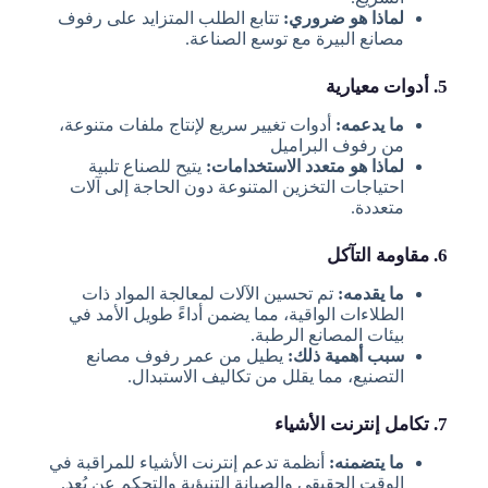
لماذا هو ضروري:
تتابع الطلب المتزايد على رفوف
مصانع البيرة مع توسع الصناعة.
5. أدوات معيارية
ما يدعمه:
أدوات تغيير سريع لإنتاج ملفات متنوعة،
من رفوف البراميل
لماذا هو متعدد الاستخدامات:
يتيح للصناع تلبية
احتياجات التخزين المتنوعة دون الحاجة إلى آلات
متعددة.
6. مقاومة التآكل
ما يقدمه:
تم تحسين الآلات لمعالجة المواد ذات
الطلاءات الواقية، مما يضمن أداءً طويل الأمد في
بيئات المصانع الرطبة.
سبب أهمية ذلك:
يطيل من عمر رفوف مصانع
التصنيع، مما يقلل من تكاليف الاستبدال.
7. تكامل إنترنت الأشياء
ما يتضمنه:
أنظمة تدعم إنترنت الأشياء للمراقبة في
الوقت الحقيقي والصيانة التنبؤية والتحكم عن بُعد.