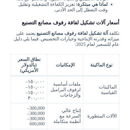
لماذا هي مبتكرة:
تعزيز الكفاءة التشغيلية وتقليل
وقت التعطل إلى الحد الأدنى.
أسعار آلات تشكيل لفافة رفوف مصانع التصنيع
تكلفة
آلة تشكيل لفافة رفوف مصانع التصنيع
يعتمد على
ميزاته وقدرته الإنتاجية وخيارات التخصيص. فيما يلي دليل
عام للتسعير لعام 2025:
نطاق السعر
نوع الماكينة
الإمكانيات
(بالدولار
الأمريكي)
١٥٠,٠٠٠–
ملفات أساسية
الماكينات
١٥٠,٠٠٠–
لرفوف البراميل
القياسية
١٥٠,٠٠٠–
والزجاجات
٣٠٠,٠٠٠
300,000–
إنتاج عالي
300,000–
الآلات المتطورة
السرعة مع
300,000–
أنظمة متكاملة
600,000