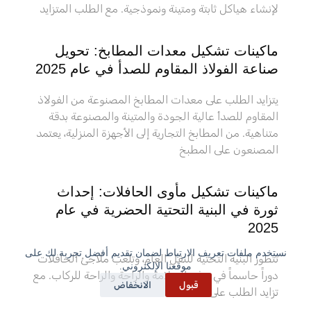
لإنشاء هياكل ثابتة ومتينة ونموذجية. مع الطلب المتزايد
ماكينات تشكيل معدات المطابخ: تحويل
صناعة الفولاذ المقاوم للصدأ في عام 2025
يتزايد الطلب على معدات المطابخ المصنوعة من الفولاذ
المقاوم للصدأ عالية الجودة والمتينة والمصنوعة بدقة
متناهية. من المطابخ التجارية إلى الأجهزة المنزلية، يعتمد
المصنعون على المطبخ
ماكينات تشكيل مأوى الحافلات: إحداث
ثورة في البنية التحتية الحضرية في عام
2025
نستخدم ملفات تعريف الارتباط لضمان تقديم أفضل تجربة لك على
تتطور البنية التحتية للنقل العام، وتلعب ملاجئ الحافلات
موقعنا الإلكتروني.
دوراً حاسماً في توفير السلامة والراحة والراحة للركاب. مع
قبول
الانخفاض
تزايد الطلب على