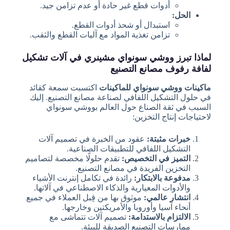
أدوات قطع غير حادة أو عدم تزامن جيد.
الحل:
استبدال أو شحذ أدوات القطع.
تزامن تغذية المواد مع آليات القطع والثقب.
لماذا تبرز ووشي سونواي مشينري في آلات تشكيل
لفافة رفوف مصانع التصنيع
ماكينات ووشي سونواي للماكينات
اكتسبت سمعة كقائد
في حلول التشكيل اللفافي لصناعة مصانع التصنيع. إليك
السبب في ثقة الصناع حول العالم بووشي سونواي
لاحتياجات إنتاج التخزين:
خبرات مثبتة:
عقود من الخبرة في تصميم آلات
التشكيل اللفافي للتطبيقات الصناعية.
التميز في التخصيص:
تقدم حلولًا مخصصة لتصاميم
التخزين الفريدة في مصانع التصنيع.
مدفوعة بالابتكار:
رائدة في تكامل إنترنت الأشياء
والأدوات المعيارية والذكاء الاصطناعي في آلاتها.
انتشار عالمي:
موثوق بها من قِبل العملاء في جميع
أنحاء آسيا وأوروبا والأمريكتين وخارجها.
الالتزام بالاستدامة:
تصميم آلات تتماشى مع
ممارسات التصنيع الصديقة للبيئة.