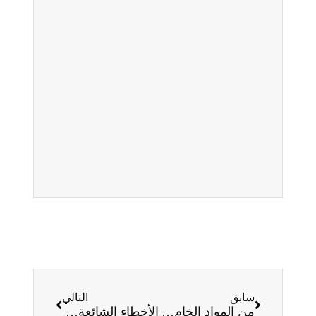
سابق
التالي
من المواد الخام إلى المنتج النهائي: آلات تشكيل الصلب الخفيف
الأخطاء الشائعة التي يجب تجنبها عند استخدام آلات تشكيل باب المصراع