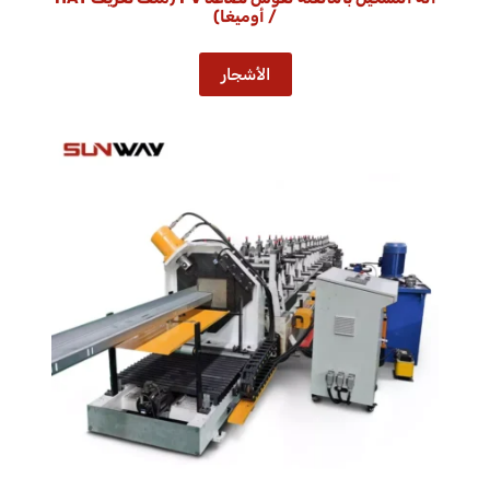
/ أوميغا)
الأشجار