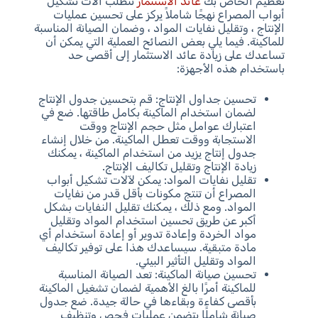
تعظيم الخاص بك
عائد الاستثمار
تتطلب آلات تشكيل
أبواب المصراع نهجًا شاملاً يركز على تحسين عمليات
الإنتاج ، وتقليل نفايات المواد ، وضمان الصيانة المناسبة
للماكينة. فيما يلي بعض النصائح العملية التي يمكن أن
تساعدك على زيادة عائد الاستثمار إلى أقصى حد
باستخدام هذه الأجهزة:
تحسين جداول الإنتاج: قم بتحسين جدول الإنتاج
لضمان استخدام الماكينة بكامل طاقتها. ضع في
اعتبارك عوامل مثل حجم الإنتاج ووقت
الاستجابة ووقت تعطل الماكينة. من خلال إنشاء
جدول إنتاج يزيد من استخدام الماكينة ، يمكنك
زيادة الإنتاج وتقليل تكاليف الإنتاج.
تقليل نفايات المواد: يمكن لآلات تشكيل أبواب
المصراع أن تنتج مكونات بأقل قدر من نفايات
المواد. ومع ذلك ، يمكنك تقليل النفايات بشكل
أكبر عن طريق تحسين استخدام المواد وتقليل
مواد الخردة وإعادة تدوير أو إعادة استخدام أي
مادة متبقية. سيساعدك هذا على توفير تكاليف
المواد وتقليل التأثير البيئي.
تحسين صيانة الماكينة: تعد الصيانة المناسبة
للماكينة أمرًا بالغ الأهمية لضمان تشغيل الماكينة
بأقصى كفاءة وبقاءها في حالة جيدة. ضع جدول
صيانة شاملًا يتضمن عمليات فحص وتنظيف