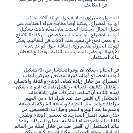
في التكاليف.
للحصول على رؤى إضافية حول فوائد آلات تشكيل
أبواب المصراع ، يمكننا أيضًا مقابلة خبراء الصناعة. على
سبيل المثال ، يمكننا التحدث مع مُصنِّع لآلات تشكيل
أبواب المصراع ، أو مستشار متخصص في كفاءة الإنتاج
، أو عميل نجح في تنفيذ هذه الآلات في أعمالهم. يمكن
لهؤلاء الخبراء تقديم رؤى إضافية حول فوائد هذه
الأجهزة ، وأفضل الممارسات للتنفيذ ، ونصائح لتعظيم
عائد الاستثمار.
في الختام ، يمكن أن يوفر الاستثمار في آلة تشكيل
أبواب المصراع فوائد كبيرة لمصنعي ومركبي أبواب
المصراع. من خلال زيادة كفاءة الإنتاج والدقة والاتساق
، وتقليل تكاليف العمالة ، وتقليل نفايات المواد ، يمكن
لهذه الآلات أن تساعد الشركات على زيادة عائد
الاستثمار إلى أقصى حد. عند شراء آلة ، من المهم
مراعاة عوامل مثل الجودة وسمعة الشركة المصنعة
ودعم ما بعد البيع والسعر وخيارات التخصيص. من
خلال تنفيذ أفضل الممارسات لتحسين الإنتاج وتقليل
نفايات المواد وصيانة الماكينة ، يمكن للشركات زيادة
عائد الاستثمار إلى أقصى حد. من خلال أمثلة من العالم
الحقيقي ورؤى الخبراء ، يمكننا أن نرى كيف يمكن