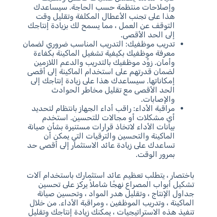
وإصلاحات منتظمة حسب الحاجة. سيساعدك
هذا على تجنب الأعطال المكلفة وتقليل وقت
التوقف عن العمل ، مما يسمح لك بزيادة إنتاجك
إلى الحد الأقصى.
تدريب موظفيك: التدريب المناسب ضروري لضمان
معرفة موظفيك بكيفية تشغيل الماكينة بكفاءة
وأمان. زوِّد موظفيك بالتدريب والدعم اللازمين
لضمان قدرتهم على استخدام الماكينة إلى أقصى
إمكاناتها. سيساعدك هذا على زيادة إنتاجك إلى
الحد الأقصى مع تقليل مخاطر الحوادث
والإصابات.
مراقبة الأداء: راقب أداء الجهاز بانتظام لتحديد
أي مشكلات أو مجالات للتحسين. استخدم
بيانات الأداء لاتخاذ قرارات مستنيرة بشأن صيانة
الماكينة والتحسين والترقيات التي يمكن أن
تساعدك على زيادة عائد الاستثمار إلى أقصى حد
بمرور الوقت.
باختصار ، يتطلب تعظيم عائد استثمارك باستخدام آلات
تشكيل أبواب المصراع نهجًا شاملاً يركز على تحسين
جداول الإنتاج ، وتقليل هدر المواد ، وتحسين صيانة
الماكينة ، وتدريب الموظفين ، ومراقبة الأداء. من خلال
تنفيذ هذه الاستراتيجيات ، يمكنك زيادة إنتاجك وتقليل