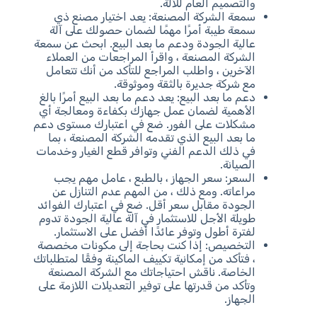
والتصميم العام للآلة.
سمعة الشركة المصنعة: يعد اختيار مصنع ذي
سمعة طيبة أمرًا مهمًا لضمان حصولك على آلة
عالية الجودة ودعم ما بعد البيع. ابحث عن سمعة
الشركة المصنعة ، واقرأ المراجعات من العملاء
الآخرين ، واطلب المراجع للتأكد من أنك تتعامل
مع شركة جديرة بالثقة وموثوقة.
دعم ما بعد البيع: يعد دعم ما بعد البيع أمرًا بالغ
الأهمية لضمان عمل جهازك بكفاءة ومعالجة أي
مشكلات على الفور. ضع في اعتبارك مستوى دعم
ما بعد البيع الذي تقدمه الشركة المصنعة ، بما
في ذلك الدعم الفني وتوافر قطع الغيار وخدمات
الصيانة.
السعر: سعر الجهاز ، بالطبع ، عامل مهم يجب
مراعاته. ومع ذلك ، من المهم عدم التنازل عن
الجودة مقابل سعر أقل. ضع في اعتبارك الفوائد
طويلة الأجل للاستثمار في آلة عالية الجودة تدوم
لفترة أطول وتوفر عائدًا أفضل على الاستثمار.
التخصيص: إذا كنت بحاجة إلى مكونات مخصصة
، فتأكد من إمكانية تكييف الماكينة وفقًا لمتطلباتك
الخاصة. ناقش احتياجاتك مع الشركة المصنعة
وتأكد من قدرتها على توفير التعديلات اللازمة على
الجهاز.