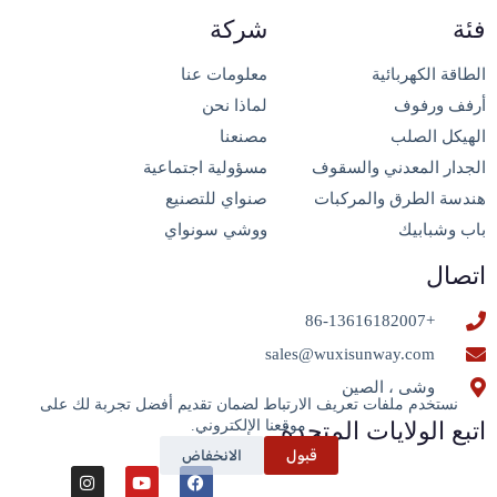
فئة
شركة
الطاقة الكهربائية
معلومات عنا
أرفف ورفوف
لماذا نحن
الهيكل الصلب
مصنعنا
الجدار المعدني والسقوف
مسؤولية اجتماعية
هندسة الطرق والمركبات
صنواي للتصنيع
باب وشبابيك
ووشي سونواي
اتصال
+86-13616182007
sales@wuxisunway.com
وشى ، الصين
نستخدم ملفات تعريف الارتباط لضمان تقديم أفضل تجربة لك على
موقعنا الإلكتروني.
اتبع الولايات المتحدة
قبول
الانخفاض