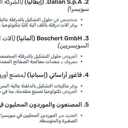
2. Dallan S.p.A. (إيطاليا)
(الشركة ال
سويسرا)
متخصص في
حلول التشكيل بالدرفلة عالية
يوفر
آلات درفلة باللف آلية كليًا بتكنولوجيا
3. Boschert GmbH (ألمانيا)
(آلات 
السويسريين)
العروض
حلول التشكيل بالدرفلة المخصص
معروف بـ
معدات معالجة الصفائح المعدنية
4. فاغور أراساتي (إسبانيا)
(مصنع أورو
يوفر
ماكينات التشكيل بالدلفنة عالية السر
العروض
تكنولوجيا تصنيع متقدمة، بما في ذ
5. المصنعون والموردون المحليون في سويسرا
العديد من
الموردين المحليين في سويسرا
ت
الصغيرة والمتوسطة
.