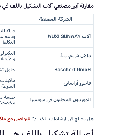
مقارنة أبرز مصنعي آلات التشكيل باللف في 
الشركة المصنعة
قابلة لل
آلات WUXI SUNWAY
ودعم عا
التكلفة
التكنولوج
دالان ش.م.ب.أ.
والأتمتة
Boschert GmbH
حلول تشك
ماكينات 
فاجور أراساتي
السرعة
خدمة مح
الموردون المحليون في سويسرا
مخصصة
هل تحتاج إلى إرشادات الخبراء؟
للتواصل مع ماك
أي آلة تشكيل باللف هي 