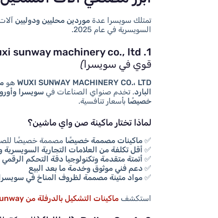
تمتلك سويسرا عدة
موردين محليين ودوليين
آلات 
السويسرية في عام 2025.
1. wuxi sunway machinery co., ltd.
قوي في سويسرا)
WUXI SUNWAY MACHINERY CO.، LTD
هو
مص
البارد
. تخدم صنواي الصناعات في
سويسرا وأوروب
خصيصًا
بأسعار تنافسية.
لماذا تختار ماكينة صن واي ماشين؟
✅
ماكينات مصممة خصيصًا
مصممة خصيصًا للصن
✅
أقل تكلفة من العلامات التجارية السويسرية وا
✅
أتمتة متقدمة وتكنولوجيا دقة التحكم الرقمي
✅
دعم فني موثوق وخدمة ما بعد البيع
✅
مواد متينة مصممة لظروف المناخ في سويسرا
استكشف
ماكينات التشكيل بالدرفلة من Sunway