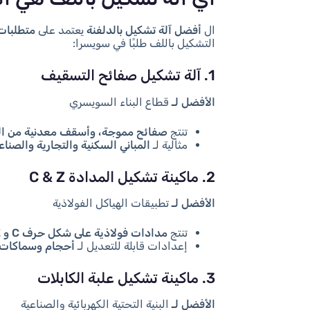
ال
أفضل آلة تشكيل بالدلفنة
يعتمد على
متطلبات
التشكيل باللف طلبًا في سويسرا:
1. آلة تشكيل صفائح التسقيف
الأفضل لـ
قطاع البناء السويسري
تنتج
صفائح مموجة، وأسقف معدنية من الن
مثالية لـ
المباني السكنية والتجارية والصناع
2. ماكينة تشكيل المدادة C & Z
الأفضل لـ
تطبيقات الهياكل الفولاذية
تنتج
مدادات فولاذية على شكل حرف C و Z
إعدادات قابلة للتعديل لـ
أحجام وسماكات 
3. ماكينة تشكيل علبة الكابلات
الأفضل لـ
البنية التحتية الكهربائية والصناعية