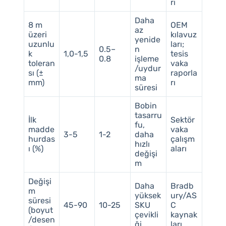
rı
Daha
8 m
OEM
az
üzeri
kılavuz
yenide
uzunlu
ları;
0.5–
n
k
1,0-1,5
tesis
0.8
işleme
toleran
vaka
/uydur
sı (±
raporla
ma
mm)
rı
süresi
Bobin
tasarru
İlk
Sektör
fu,
madde
vaka
3-5
1-2
daha
hurdas
çalışm
hızlı
ı (%)
aları
değişi
m
Değişi
Daha
Bradb
m
yüksek
ury/AS
süresi
45-90
10-25
SKU
C
(boyut
çevikli
kaynak
/desen
ği
ları