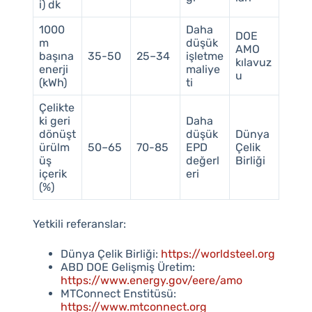
i) dk
1000
Daha
DOE
m
düşük
AMO
başına
35-50
25–34
işletme
kılavuz
enerji
maliye
u
(kWh)
ti
Çelikte
ki geri
Daha
dönüşt
düşük
Dünya
ürülm
50–65
70-85
EPD
Çelik
üş
değerl
Birliği
içerik
eri
(%)
Yetkili referanslar:
Dünya Çelik Birliği:
https://worldsteel.org
ABD DOE Gelişmiş Üretim:
https://www.energy.gov/eere/amo
MTConnect Enstitüsü:
https://www.mtconnect.org