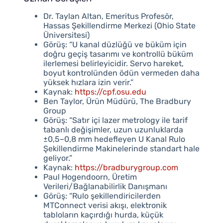
Dr. Taylan Altan, Emeritus Profesör,
Hassas Şekillendirme Merkezi (Ohio State
Üniversitesi)
Görüş: “U kanal düzlüğü ve büküm için
doğru geçiş tasarımı ve kontrollü büküm
ilerlemesi belirleyicidir. Servo hareket,
boyut kontrolünden ödün vermeden daha
yüksek hızlara izin verir.”
Kaynak:
https://cpf.osu.edu
Ben Taylor, Ürün Müdürü, The Bradbury
Group
Görüş: “Satır içi lazer metrology ile tarif
tabanlı değişimler, uzun uzunluklarda
±0,5–0,8 mm hedefleyen U Kanal Rulo
Şekillendirme Makinelerinde standart hale
geliyor.”
Kaynak:
https://bradburygroup.com
Paul Hogendoorn, Üretim
Verileri/Bağlanabilirlik Danışmanı
Görüş: “Rulo şekillendiricilerden
MTConnect verisi akışı, elektronik
tabloların kaçırdığı hurda, küçük