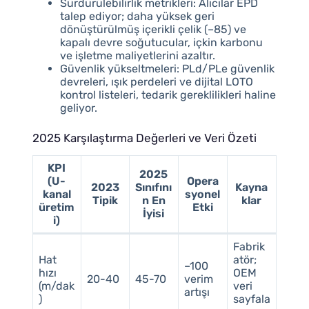
Sürdürülebilirlik metrikleri: Alıcılar EPD
talep ediyor; daha yüksek geri
dönüştürülmüş içerikli çelik (–85) ve
kapalı devre soğutucular, içkin karbonu
ve işletme maliyetlerini azaltır.
Güvenlik yükseltmeleri: PLd/PLe güvenlik
devreleri, ışık perdeleri ve dijital LOTO
kontrol listeleri, tedarik gereklilikleri haline
geliyor.
2025 Karşılaştırma Değerleri ve Veri Özeti
KPI
2025
(U-
Opera
2023
Sınıfını
Kayna
kanal
syonel
Tipik
n En
klar
üretim
Etki
İyisi
i)
Fabrik
Hat
atör;
–100
hızı
OEM
20-40
45-70
verim
(m/dak
veri
artışı
)
sayfala