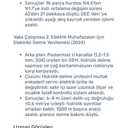
Sonuçlar: İlk parça hurdası %4,5'ten
%1,7'ye indi; ortalama değişim süresi
62'den 21 dakikaya düştü; OEE 'den 'ye
yükseldi; aşağı akış kaynak yeniden işlemi
azaldı.
Vaka Çalışması 2: Elektrik Muhafazaları için
Elektrikli Delme Yenilemesi (2024)
Arka plan: Paslanmaz U kanallar (1,2–1,5
mm, 304) üreten bir OEM, hidrolik delme
sapması ve yağ kontaminasyon riskleriyle
karşı karşıyaydı.
Çözüm: Hidrolik delme ünitesini mutlak
enkoderli servo-elektrik ünite ile
değiştirildi; satır içi lazer uzunluk ölçer ve
sıcaklık telafi kontrollü sistem eklendi.
Sonuçlar: 6–8 m üzeri delik-uç doğruluğu
±0,6 mm'ye iyileşti; hidrolik sızıntılar
ortadan kalktı; 1000 m başına enerji
azaldı; plansız delme bakımı düştü.
Uzman Görüşleri