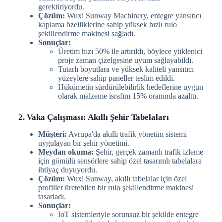
gerektiriyordu.
Çözüm:
Wuxi Sunway Machinery, entegre yansıtıcı
kaplama özelliklerine sahip yüksek hızlı rulo
şekillendirme makinesi sağladı.
Sonuçlar:
Üretim hızı 50% ile artırıldı, böylece yüklenici
proje zaman çizelgesine uyum sağlayabildi.
Tutarlı boyutlara ve yüksek kaliteli yansıtıcı
yüzeylere sahip paneller teslim edildi.
Hükümetin sürdürülebilirlik hedeflerine uygun
olarak malzeme israfını 15% oranında azalttı.
2. Vaka Çalışması: Akıllı Şehir Tabelaları
Müşteri:
Avrupa'da akıllı trafik yönetim sistemi
uygulayan bir şehir yönetimi.
Meydan okuma:
Şehir, gerçek zamanlı trafik izleme
için gömülü sensörlere sahip özel tasarımlı tabelalara
ihtiyaç duyuyordu.
Çözüm:
Wuxi Sunway, akıllı tabelalar için özel
profiller üretebilen bir rulo şekillendirme makinesi
tasarladı.
Sonuçlar:
IoT sistemleriyle sorunsuz bir şekilde entegre