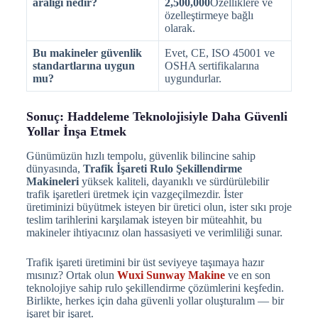
aralığı nedir?
2,500,000
Özelliklere ve
özelleştirmeye bağlı
olarak.
Bu makineler güvenlik
Evet, CE, ISO 45001 ve
standartlarına uygun
OSHA sertifikalarına
mu?
uygundurlar.
Sonuç: Haddeleme Teknolojisiyle Daha Güvenli
Yollar İnşa Etmek
Günümüzün hızlı tempolu, güvenlik bilincine sahip
dünyasında,
Trafik İşareti Rulo Şekillendirme
Makineleri
yüksek kaliteli, dayanıklı ve sürdürülebilir
trafik işaretleri üretmek için vazgeçilmezdir. İster
üretiminizi büyütmek isteyen bir üretici olun, ister sıkı proje
teslim tarihlerini karşılamak isteyen bir müteahhit, bu
makineler ihtiyacınız olan hassasiyeti ve verimliliği sunar.
Trafik işareti üretimini bir üst seviyeye taşımaya hazır
mısınız? Ortak olun
Wuxi Sunway Makine
ve en son
teknolojiye sahip rulo şekillendirme çözümlerini keşfedin.
Birlikte, herkes için daha güvenli yollar oluşturalım — bir
işaret bir işaret.