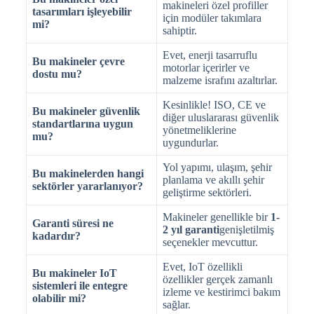
makineleri özel profiller
tasarımları işleyebilir
için modüler takımlara
mi?
sahiptir.
Evet, enerji tasarruflu
Bu makineler çevre
motorlar içerirler ve
dostu mu?
malzeme israfını azaltırlar.
Kesinlikle! ISO, CE ve
Bu makineler güvenlik
diğer uluslararası güvenlik
standartlarına uygun
yönetmeliklerine
mu?
uygundurlar.
Yol yapımı, ulaşım, şehir
Bu makinelerden hangi
planlama ve akıllı şehir
sektörler yararlanıyor?
geliştirme sektörleri.
Makineler genellikle bir
1-
Garanti süresi ne
2 yıl garanti
genişletilmiş
kadardır?
seçenekler mevcuttur.
Evet, IoT özellikli
Bu makineler IoT
özellikler gerçek zamanlı
sistemleri ile entegre
izleme ve kestirimci bakım
olabilir mi?
sağlar.