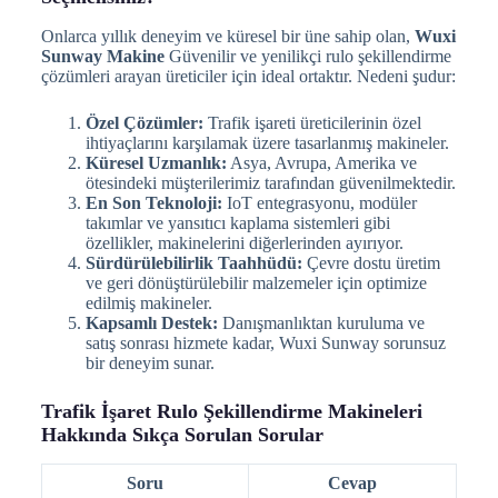
Onlarca yıllık deneyim ve küresel bir üne sahip olan,
Wuxi
Sunway Makine
Güvenilir ve yenilikçi rulo şekillendirme
çözümleri arayan üreticiler için ideal ortaktır. Nedeni şudur:
Özel Çözümler:
Trafik işareti üreticilerinin özel
ihtiyaçlarını karşılamak üzere tasarlanmış makineler.
Küresel Uzmanlık:
Asya, Avrupa, Amerika ve
ötesindeki müşterilerimiz tarafından güvenilmektedir.
En Son Teknoloji:
IoT entegrasyonu, modüler
takımlar ve yansıtıcı kaplama sistemleri gibi
özellikler, makinelerini diğerlerinden ayırıyor.
Sürdürülebilirlik Taahhüdü:
Çevre dostu üretim
ve geri dönüştürülebilir malzemeler için optimize
edilmiş makineler.
Kapsamlı Destek:
Danışmanlıktan kuruluma ve
satış sonrası hizmete kadar, Wuxi Sunway sorunsuz
bir deneyim sunar.
Trafik İşaret Rulo Şekillendirme Makineleri
Hakkında Sıkça Sorulan Sorular
Soru
Cevap