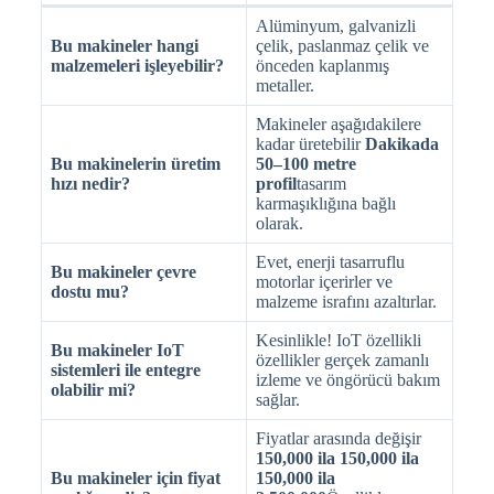
Alüminyum, galvanizli
Bu makineler hangi
çelik, paslanmaz çelik ve
malzemeleri işleyebilir?
önceden kaplanmış
metaller.
Makineler aşağıdakilere
kadar üretebilir
Dakikada
Bu makinelerin üretim
50–100 metre
hızı nedir?
profil
tasarım
karmaşıklığına bağlı
olarak.
Evet, enerji tasarruflu
Bu makineler çevre
motorlar içerirler ve
dostu mu?
malzeme israfını azaltırlar.
Kesinlikle! IoT özellikli
Bu makineler IoT
özellikler gerçek zamanlı
sistemleri ile entegre
izleme ve öngörücü bakım
olabilir mi?
sağlar.
Fiyatlar arasında değişir
150,000 ila 150,000 ila
Bu makineler için fiyat
150,000 ila