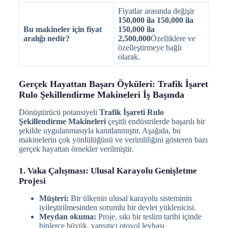
Fiyatlar arasında değişir
150,000 ila 150,000 ila
Bu makineler için fiyat
150,000 ila
aralığı nedir?
2,500,000
Özelliklere ve
özelleştirmeye bağlı
olarak.
Gerçek Hayattan Başarı Öyküleri: Trafik İşaret
Rulo Şekillendirme Makineleri İş Başında
Dönüştürücü potansiyeli
Trafik İşareti Rulo
Şekillendirme Makineleri
çeşitli endüstrilerde başarılı bir
şekilde uygulanmasıyla kanıtlanmıştır. Aşağıda, bu
makinelerin çok yönlülüğünü ve verimliliğini gösteren bazı
gerçek hayattan örnekler verilmiştir.
1. Vaka Çalışması: Ulusal Karayolu Genişletme
Projesi
Müşteri:
Bir ülkenin ulusal karayolu sisteminin
iyileştirilmesinden sorumlu bir devlet yüklenicisi.
Meydan okuma:
Proje, sıkı bir teslim tarihi içinde
binlerce büyük, yansıtıcı otoyol levhası