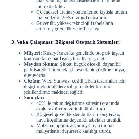
olan yenilikçi tabela tasarımlarının üretimini
mümkün kıldı.
Geleneksel üretim yöntemlerine kıyasla üretim
maliyetlerini 20% oranında düşürdü.
Güvenilir, yüksek teknolojili tabelalarla
artırılmış güvenlik ve trafik akışı.
3. Vaka Çalışması: Bölgesel Otopark Sistemleri
Müşteri:
Kuzey Amerika genelinde otopark inşaatı
konusunda uzmanlaşmış bir altyapı şirketi.
Meydan okuma:
Şirket, küçük ölçekli, dayanıklı
park işaretleri üretmek için esnek bir çözüme ihtiyaç
duyuyordu.
Çözüm:
Wuxi Sunway, çeşitli tabela tasarımları için
değiştirilebilir aletlere sahip modüler bir rulo
şekillendirme makinesi sağladı.
Sonuçlar:
40% ile takım değiştirme süresini oranında
azaltarak üretim verimliliğini artırdı.
Bölgesel güvenlik standartlarını karşılayan,
hava koşullarına dayanıklı tabelalar üretildi.
Malzeme optimizasyonu yoluyla üretim
maliyetlerini düşürerek karlılığı artırdı.